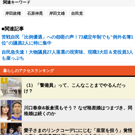
関連キーワード
岸田政権
石原伸晃
岸田文雄
自民党
■関連記事
苦戦自民「比例優遇」への怨嗟の声！73歳定年制でも“例外名簿1
位”の議員2人に特に集中
自民急失速！大物議員27人落選の現実味、現職3大臣＆党役員3人
も崖っぷち
暮らしのアクセスランキング
1
（1）「警備員」って、こんなことまでやるんだっ
け？
2
川口春奈&板倉滉もそう？ なぜ格差婚はつまづき、同
格婚は続くのか
3
愛子さまのリンクコーデににじむ「皇室を担う」覚悟