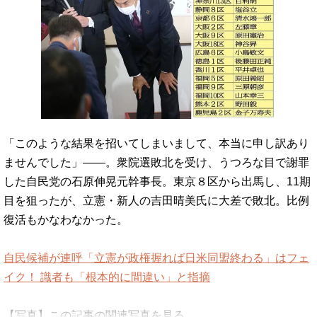
「このような結果を招いてしまいまして、本当に申し訳あり
ませんでした」――。衆院選敗北を受け、うつろな目で謝罪
した自民党の石原伸晃元幹事長。東京８区から出馬し、11期
目を狙ったが、立憲・新人の吉田晴美氏に大差で敗北。比例
復活もかなわなかった。
自民候補が連呼「立憲が政権握れば日米同盟終わる」はフェ
イク！ 識者も「根本的に間違い」と指摘
【写真】この記事の関連写真を見る…