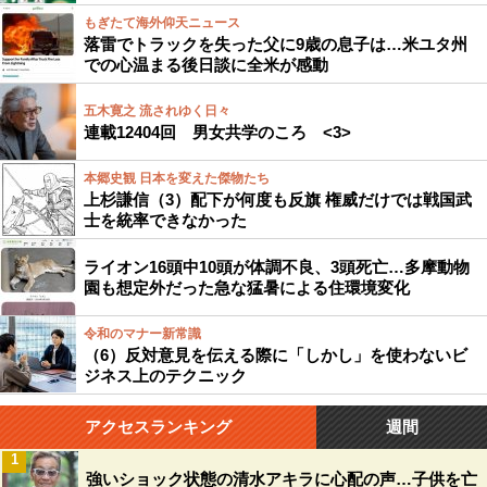
もぎたて海外仰天ニュース
落雷でトラックを失った父に9歳の息子は…米ユタ州
での心温まる後日談に全米が感動
五木寛之 流されゆく日々
連載12404回 男女共学のころ <3>
本郷史観 日本を変えた傑物たち
上杉謙信（3）配下が何度も反旗 権威だけでは戦国武
士を統率できなかった
ライオン16頭中10頭が体調不良、3頭死亡…多摩動物
園も想定外だった急な猛暑による住環境変化
令和のマナー新常識
（6）反対意見を伝える際に「しかし」を使わないビ
ジネス上のテクニック
アクセスランキング
週間
1
強いショック状態の清水アキラに心配の声…子供を亡