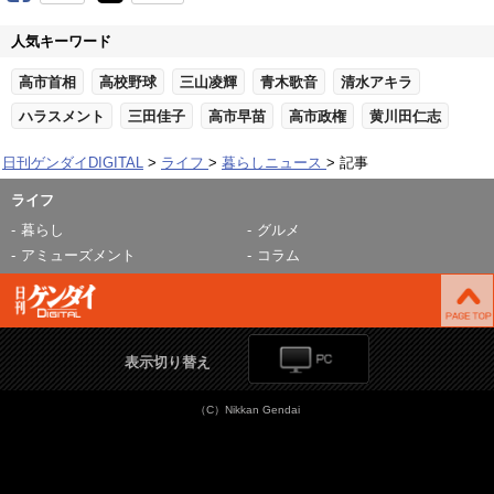
人気キーワード
高市首相
高校野球
三山凌輝
青木歌音
清水アキラ
ハラスメント
三田佳子
高市早苗
高市政権
黄川田仁志
日刊ゲンダイDIGITAL
ライフ
暮らしニュース
記事
ライフ
暮らし
グルメ
アミューズメント
コラム
表示切り替え
（C）Nikkan Gendai