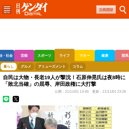
治・社会
芸能
スポーツ
ライフ
マネー
健康
競馬
ボートレース
競輪
オートレース
暮らし
グルメ
アミューズメント
コラム
自民は大物・長老19人が撃沈！石原伸晃氏は夜8時に
「敗北当確」の屈辱、岸田政権に大打撃
公開：
21/11/01 13:40
更新：
21/11/01 23:26