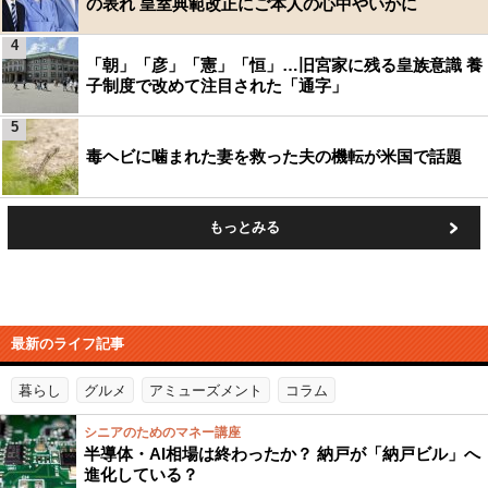
の表れ 皇室典範改正にご本人の心中やいかに
4
「朝」「彦」「憲」「恒」…旧宮家に残る皇族意識 養
子制度で改めて注目された「通字」
5
毒ヘビに噛まれた妻を救った夫の機転が米国で話題
もっとみる
最新のライフ記事
暮らし
グルメ
アミューズメント
コラム
シニアのためのマネー講座
半導体・AI相場は終わったか？ 納戸が「納戸ビル」へ
進化している？