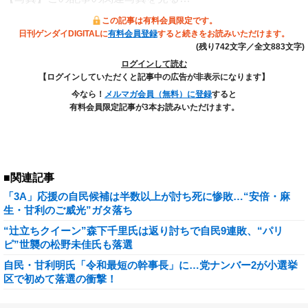
この記事は有料会員限定です。
日刊ゲンダイDIGITALに
有料会員登録
すると続きをお読みいただけます。
(残り742文字／全文883文字)
ログインして読む
【ログインしていただくと記事中の広告が非表示になります】
今なら！
メルマガ会員（無料）に登録
すると
有料会員限定記事が3本お読みいただけます。
■関連記事
「3A」応援の自民候補は半数以上が討ち死に惨敗…“安倍・麻
生・甘利のご威光”ガタ落ち
“辻立ちクイーン”森下千里氏は返り討ちで自民9連敗、“パリ
ピ”世襲の松野未佳氏も落選
自民・甘利明氏「令和最短の幹事長」に…党ナンバー2が小選挙
区で初めて落選の衝撃！