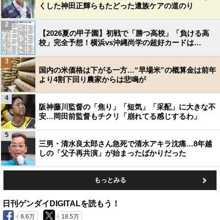
くした神田正輝らもたどった遺族ケアの道のり
2
【2026夏の甲子園】初戦で「勝つ高校」「負ける高
校」完全予想！横浜vs沖縄尚学の超好カードは…
3
国内の米価格は下がる一方…“早場米”の概算金は前年
より4割下回り農家からは悲鳴が
4
阪神藤川監督の「焦り」「短気」「采配」に大きな不
安…岡田前監督もチクリ「崩れてる感じするわ」
5
三男・清水良太郎さん急死で清水アキラ沈痛…8年越
しの「父子再共演」が始まったばかりだった
もっとみる
日刊ゲンダイDIGITALを読もう！
6.6万
18.5万