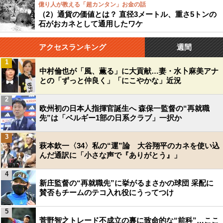
億り人が教える「超カンタン」お金の話
（2）通貨の価値とは？ 直径3メートル、重さ5トンの
石がおカネとして通用したワケ
アクセスランキング
週間
1
中村倫也が「風、薫る」に大貢献…妻・水卜麻美アナ
との「ずっと仲良く」「にこやかな」近況
2
欧州初の日本人指揮官誕生へ 森保一監督の“再就職
先”は「ベルギー1部の日系クラブ」一択か
3
萩本欽一〈34〉私の“運”論 大谷翔平のカネを使い込
んだ通訳に「小さな声で『ありがとう』」
4
新庄監督の“再就職先”に挙がるまさかの球団 采配に
賛否もチームのテコ入れ役にうってつけ
5
菅野智之トレード不成立の裏に致命的な“前科”…ここ