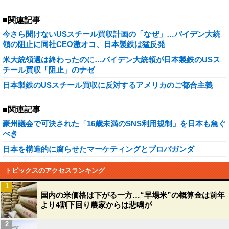
■関連記事
今さら聞けないUSスチール買収計画の「なぜ」…バイデン大統
領の阻止に同社CEO激オコ、日本製鉄は猛反発
米大統領選は終わったのに…バイデン大統領が日本製鉄のUSス
チール買収「阻止」のナゼ
日本製鉄のUSスチール買収に反対するアメリカのご都合主義
■関連記事
豪州議会で可決された「16歳未満のSNS利用規制」を日本も急ぐ
べき
日本を構造的に腐らせたマーケティングとプロパガンダ
トピックスのアクセスランキング
1
国内の米価格は下がる一方…“早場米”の概算金は前年
より4割下回り農家からは悲鳴が
2