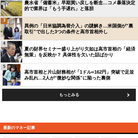
農水省「備蓄米」早期買い戻しを断念…コメ暴落決定
的で業界は「もう手遅れ」と落胆
3
異例の「日米協調為替介入」の謎解き…米国側が”裏
取引”で出した3つの条件と高市首相外し
4
夏の財界セミナー盛り上がり欠如は高市首相の「経済
無策」を反映か？ 具体性を欠いた話ばかり
5
高市首相と片山財務相が「1ドル=162円」突破で足並
み乱れ…2人が“微妙な関係”に陥った裏側
もっとみる
最新のマネー記事