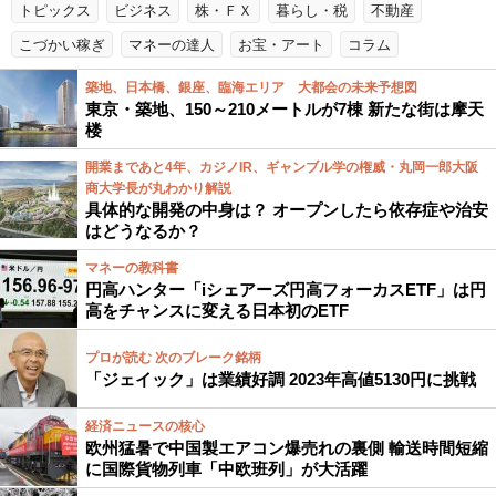
トピックス
ビジネス
株・ＦＸ
暮らし・税
不動産
こづかい稼ぎ
マネーの達人
お宝・アート
コラム
築地、日本橋、銀座、臨海エリア 大都会の未来予想図
東京・築地、150～210メートルが7棟 新たな街は摩天
楼
開業まであと4年、カジノIR、ギャンブル学の権威・丸岡一郎大阪
商大学長が丸わかり解説
具体的な開発の中身は？ オープンしたら依存症や治安
はどうなるか？
マネーの教科書
円高ハンター「iシェアーズ円高フォーカスETF」は円
高をチャンスに変える日本初のETF
プロが読む 次のブレーク銘柄
「ジェイック」は業績好調 2023年高値5130円に挑戦
経済ニュースの核心
欧州猛暑で中国製エアコン爆売れの裏側 輸送時間短縮
に国際貨物列車「中欧班列」が大活躍