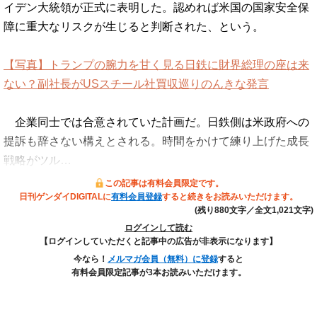
イデン大統領が正式に表明した。認めれば米国の国家安全保
障に重大なリスクが生じると判断された、という。
【写真】トランプの腕力を甘く見る日鉄に財界総理の座は来
ない？副社長がUSスチール社買収巡りのんきな発言
企業同士では合意されていた計画だ。日鉄側は米政府への
提訴も辞さない構えとされる。時間をかけて練り上げた成長
戦略がツル…
この記事は有料会員限定です。
日刊ゲンダイDIGITALに
有料会員登録
すると続きをお読みいただけます。
(残り880文字／全文1,021文字)
ログインして読む
【ログインしていただくと記事中の広告が非表示になります】
今なら！
メルマガ会員（無料）に登録
すると
有料会員限定記事が3本お読みいただけます。