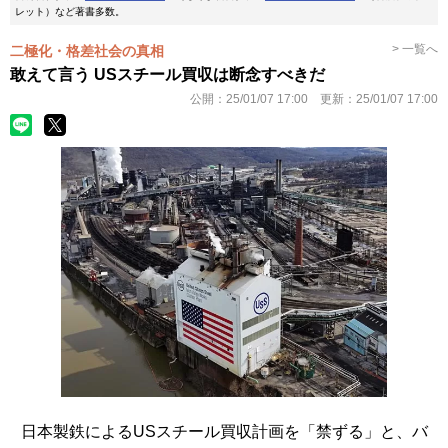
レット）など著書多数。
> 一覧へ
二極化・格差社会の真相
敢えて言う USスチール買収は断念すべきだ
公開：
25/01/07 17:00
更新：
25/01/07 17:00
日本製鉄によるUSスチール買収計画を「禁ずる」と、バ