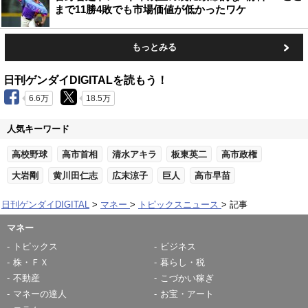
まで11勝4敗でも市場価値が低かったワケ
もっとみる
日刊ゲンダイDIGITALを読もう！
6.6万
18.5万
人気キーワード
高校野球
高市首相
清水アキラ
板東英二
高市政権
大岩剛
黄川田仁志
広末涼子
巨人
高市早苗
日刊ゲンダイDIGITAL
マネー
トピックスニュース
記事
マネー
トピックス
ビジネス
株・ＦＸ
暮らし・税
不動産
こづかい稼ぎ
マネーの達人
お宝・アート