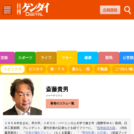
芸能
スポーツ
ライフ
マネー
健康
競馬
公営競
ボートレース
競輪
オートレース
トピックス
ビジネス
株・ＦＸ
暮らし・税
不動産
こづかい稼
斎藤貴男
ジャーナリスト
著者のコラム一覧
１９５８年生まれ。早大卒。イギリス・バーミンガム大学で修士号（国際学ＭＡ）取得。日
本工業新聞、プレジデント、週刊文春の記者などを経てフリーに。「
戦争経済大国
」（河出
書房新社）、「
日本が壊れていく
」（ちくま新書）、「
『明治礼賛』の正体
」（岩波ブック