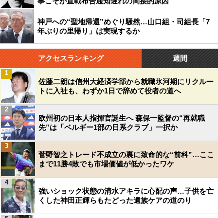
事こそが宣戦布告通知遅れの間接的原因
神戸への“聖地帰還”めぐり騒然…山口組・司組長「7
年ぶりの里帰り」は実現するか
アクセスランキング
週間
1
佐藤二朗は信州大経済学部から就職氷河期にリクルー
トに入社も、わずか1日で辞めて役者の道へ
2
欧州初の日本人指揮官誕生へ 森保一監督の“再就職
先”は「ベルギー1部の日系クラブ」一択か
3
菅野智之トレード不成立の裏に致命的な“前科”…ここ
まで11勝4敗でも市場価値が低かったワケ
4
強いショック状態の清水アキラに心配の声…子供を亡
くした神田正輝らもたどった遺族ケアの道のり