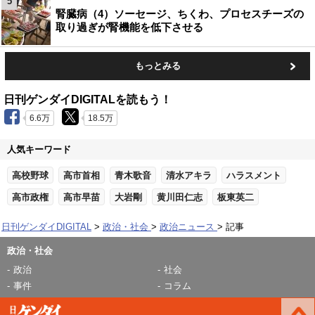
5
腎臓病（4）ソーセージ、ちくわ、プロセスチーズの
取り過ぎが腎機能を低下させる
もっとみる
日刊ゲンダイDIGITALを読もう！
6.6万
18.5万
人気キーワード
高校野球
高市首相
青木歌音
清水アキラ
ハラスメント
高市政権
高市早苗
大岩剛
黄川田仁志
板東英二
日刊ゲンダイDIGITAL
政治・社会
政治ニュース
記事
政治・社会
政治
社会
事件
コラム