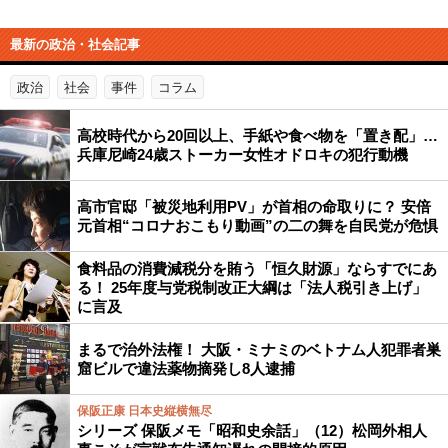
最新の政治・社会記事
政治
社会
事件
コラム
高校時代から20回以上、手紙や食べ物を「置き配」…
兵庫尼崎24歳ストーカー女性オドロキの犯行動機
高市官邸「被災地利用PV」が首相の命取りに？ 安倍
元首相“コロナおこもり動画”の二の舞を自民党が危惧
食料品の消費減税分を賄う「恒久財源」ならすでにあ
る！ 25年度与党税制改正大綱は「法人税引き上げ」
に言及
まるで治外法権！ 大阪・ミナミのベトナム人犯罪者巣
窟ビルで違法薬物摘発し8人逮捕
保阪正康 日本史縦横無尽
シリーズ 保阪メモ「昭和史余話」（12）松岡外相人