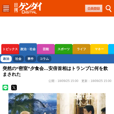
トピックス
政治・社会
芸能
スポーツ
ライフ
マネー
ボートレース
競輪
オートレース
政治
社会
事件
コラム
突然の“密室”夕食会…安倍首相はトランプに何を飲
まされた
公開：
18/09/25 15:00
更新：
18/09/25 15:00