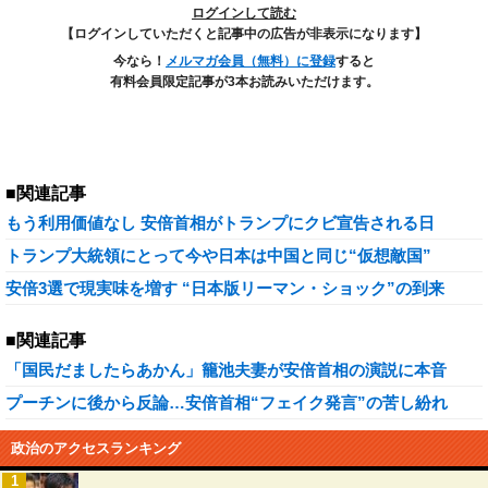
ログインして読む
【ログインしていただくと記事中の広告が非表示になります】
今なら！
メルマガ会員（無料）に登録
すると
有料会員限定記事が3本お読みいただけます。
■関連記事
もう利用価値なし 安倍首相がトランプにクビ宣告される日
トランプ大統領にとって今や日本は中国と同じ“仮想敵国”
安倍3選で現実味を増す “日本版リーマン・ショック”の到来
■関連記事
「国民だましたらあかん」籠池夫妻が安倍首相の演説に本音
プーチンに後から反論…安倍首相“フェイク発言”の苦し紛れ
政治のアクセスランキング
1