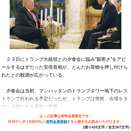
２３日にトランプ大統領との夕食会に臨み“親密さ”をアピ
ールするはずだった安倍首相が、とんだお荷物を押し付けら
れたとの観測が広がっている。
夕食会は当初、マンハッタンのトランプタワー地下のレス
トランで行われる予定だったが、トランプは突然、会場をタ
ワー上階にある居室に変更。…
この記事は有料会員限定です。
日刊ゲンダイDIGITALに
有料会員登録
すると続きをお読みいただけます。
(残り426文字／全文567文字)