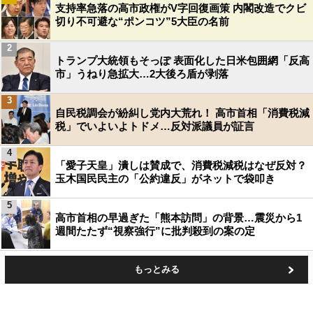
支持率急落の高市政権がV字回復画策 内閣改造でクビ
切り不可避な“ポンコツ”5大臣の名前
2
トランプ大統領もそっぽ 表面化した日米包囲網「反高
市」うねり急拡大…2大後ろ盾が剥落
3
自民税調会が紛糾し党内大荒れ！ 高市首相「消費税減
税」でいよいよトドメ…反対派議員が証言
4
「愛子天皇」潰しは賛成で、消費税減税はなぜ反対？
玉木国民民主の「公約違反」がネットで袋叩き
5
高市首相の早過ぎた「熊本訪問」の背景…震災から1
週間たたず“視察強行”に批判殺到の案の定
もっとみる