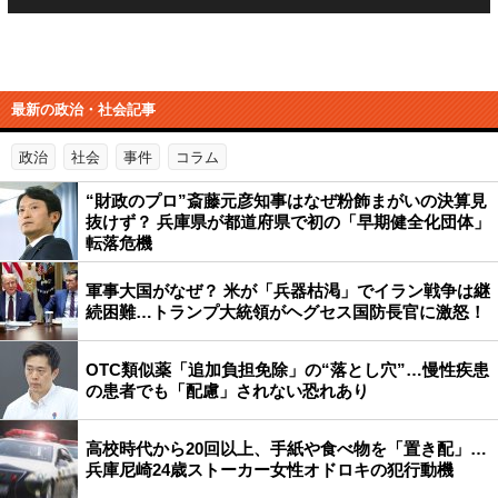
最新の政治・社会記事
政治
社会
事件
コラム
“財政のプロ”斎藤元彦知事はなぜ粉飾まがいの決算見
抜けず？ 兵庫県が都道府県で初の「早期健全化団体」
転落危機
軍事大国がなぜ？ 米が「兵器枯渇」でイラン戦争は継
続困難…トランプ大統領がヘグセス国防長官に激怒！
OTC類似薬「追加負担免除」の“落とし穴”…慢性疾患
の患者でも「配慮」されない恐れあり
高校時代から20回以上、手紙や食べ物を「置き配」…
兵庫尼崎24歳ストーカー女性オドロキの犯行動機