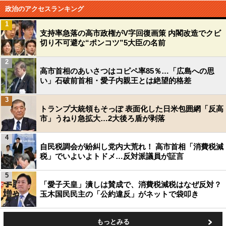
政治のアクセスランキング
1
支持率急落の高市政権がV字回復画策 内閣改造でクビ
切り不可避な“ポンコツ”5大臣の名前
2
高市首相のあいさつはコピペ率85％…「広島への思
い」石破前首相・愛子内親王とは絶望的格差
3
トランプ大統領もそっぽ 表面化した日米包囲網「反高
市」うねり急拡大…2大後ろ盾が剥落
4
自民税調会が紛糾し党内大荒れ！ 高市首相「消費税減
税」でいよいよトドメ…反対派議員が証言
5
「愛子天皇」潰しは賛成で、消費税減税はなぜ反対？
玉木国民民主の「公約違反」がネットで袋叩き
もっとみる