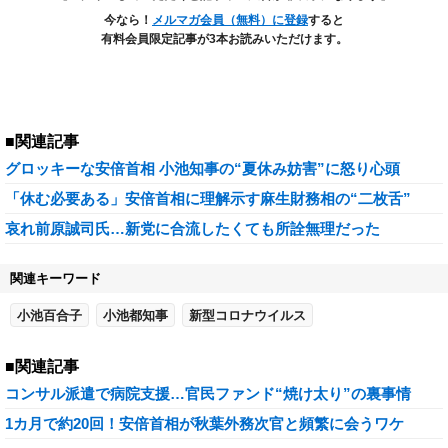
今なら！
メルマガ会員（無料）に登録
すると
有料会員限定記事が3本お読みいただけます。
■関連記事
グロッキーな安倍首相 小池知事の“夏休み妨害”に怒り心頭
「休む必要ある」安倍首相に理解示す麻生財務相の“二枚舌”
哀れ前原誠司氏…新党に合流したくても所詮無理だった
関連キーワード
小池百合子
小池都知事
新型コロナウイルス
■関連記事
コンサル派遣で病院支援…官民ファンド“焼け太り”の裏事情
1カ月で約20回！安倍首相が秋葉外務次官と頻繁に会うワケ