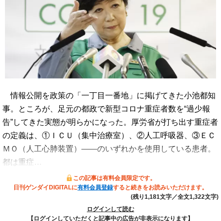
情報公開を政策の「一丁目一番地」に掲げてきた小池都知
事。ところが、足元の都政で新型コロナ重症者数を“過少報
告”してきた実態が明らかになった。厚労省が打ち出す重症者
の定義は、①ＩＣＵ（集中治療室）、②人工呼吸器、③ＥＣ
ＭＯ（人工心肺装置）――のいずれかを使用している患者。
都は重症…
この記事は有料会員限定です。
日刊ゲンダイDIGITALに
有料会員登録
すると続きをお読みいただけます。
(残り1,181文字／全文1,322文字)
ログインして読む
【ログインしていただくと記事中の広告が非表示になります】