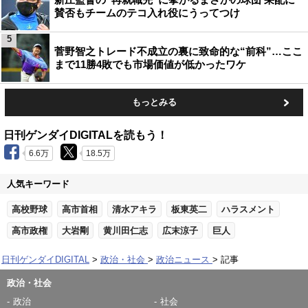
賛否もチームのテコ入れ役にうってつけ
5
菅野智之トレード不成立の裏に致命的な“前科”…ここ
まで11勝4敗でも市場価値が低かったワケ
もっとみる
日刊ゲンダイDIGITALを読もう！
6.6万
18.5万
人気キーワード
高校野球
高市首相
清水アキラ
板東英二
ハラスメント
高市政権
大岩剛
黄川田仁志
広末涼子
巨人
日刊ゲンダイDIGITAL
政治・社会
政治ニュース
記事
政治・社会
政治
社会