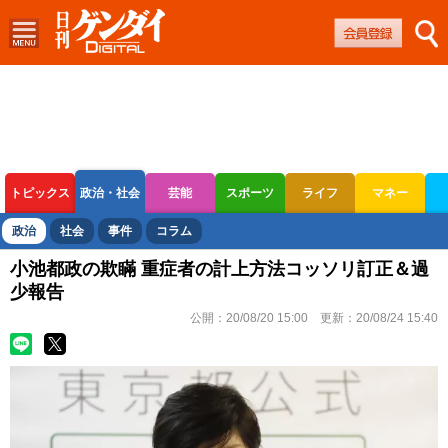
トピックス
政治・社会
芸能
スポーツ
ライフ
マネー
ボートレース
競輪
オートレース
政治
社会
事件
コラム
小池都政の欺瞞 重症者の計上方法コッソリ訂正＆過
少報告
公開：
20/08/20 15:00
更新：
20/08/24 15:40