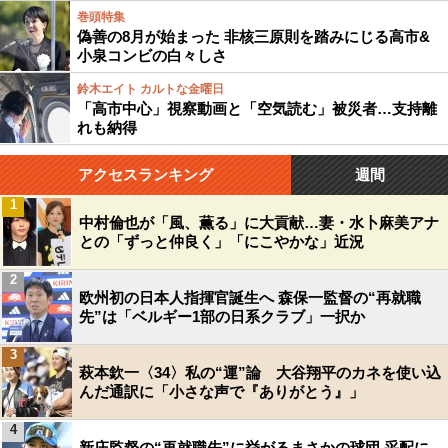
巻頭特集
偽善の8月が始まった 非核三原則を踏みにじる高市&
小泉コンビの白々しさ
鈴木エイト カルトな金曜日
「高市中心」視察動画と「空気読む」被災者…支持離
れも納得
アクセスランキング
週間
1
中村倫也が「風、薫る」に大貢献…妻・水卜麻美アナ
との「ずっと仲良く」「にこやかな」近況
2
欧州初の日本人指揮官誕生へ 森保一監督の“再就職
先”は「ベルギー1部の日系クラブ」一択か
3
萩本欽一〈34〉私の“運”論 大谷翔平のカネを使い込
んだ通訳に「小さな声で『ありがとう』」
4
新庄監督の“再就職先”に挙がるまさかの球団 采配に