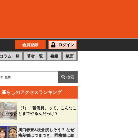
会員登録
ログイン
コラム一覧
著者一覧
書籍
紙面
暮らしのアクセスランキング
（1）「警備員」って、こんなこ
とまでやるんだっけ？
川口春奈&板倉滉もそう？ なぜ
格差婚はつまづき、同格婚は続