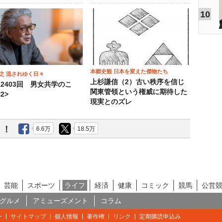
10
本郷史観 日本を変えた傑物たち
之 流されゆく日々
上杉謙信（2）古い秩序を信じ
12403回 男女共学のこ
関東管領という権威に期待した
2>
現実とのズレ
う！
6.6万
18.5万
芸能
スポーツ
ライフ
経済
健康
コミック
競馬
公営
グルメ
アミューズメント
コラム
ー
サイトマップ
個人情報
著作権
リンク
定期購読申込み