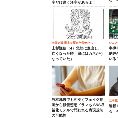
ろ <
字だけ違う漢字があるよ！
本郷史観 日本を変えた傑物たち
シニア
上杉謙信（4）北陸に進出し、
半導
亡くなった時「蔵にはカネがう
納戸
なっていた」
いる
熊本地震でも相次ぐフェイク動
五木寛
画から勧善懲悪ドラマも SNS収
連載
益化モデルで問われる表現規制
ろ <
の可能性