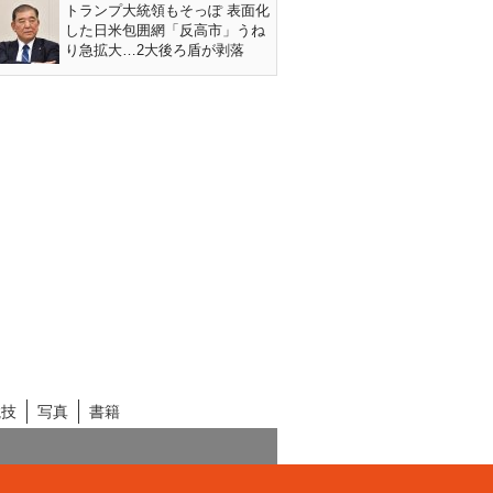
トランプ大統領もそっぽ 表面化
した日米包囲網「反高市」うね
り急拡大…2大後ろ盾が剥落
競技
写真
書籍