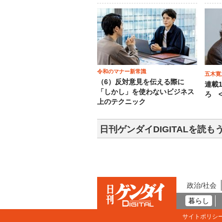
令和のマナー新常識
五木寛
（6）反対意見を伝える際に
連載
「しかし」を使わないビジネス
ろ <
上のテクニック
日刊ゲンダイDIGITALを読も
政治/社会
暮らし
サイトポリシ