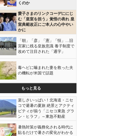
くのか
愛子さまのリンクコーデににじ
む「皇室を担う」覚悟の表れ 皇
室典範改正にご本人の心中やい
かに
「朝」「彦」「憲」「恒」…旧
宮家に残る皇族意識 養子制度で
改めて注目された「通字」
毒ヘビに噛まれた妻を救った夫
の機転が米国で話題
もっと見る
楽しさいっぱい！北海道・ニセ
コで避暑の夏旅 絶景とアクティ
ビティが揃う「ニセコ東急 グラ
ン・ヒラフ」～東急不動産
暑熱対策が義務化される時代に
貼るだけで暑さの変化がわかる