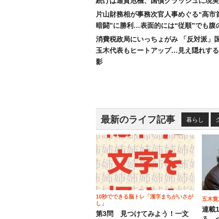
続けば通貨危機、国債クラッシュに現実
片山財務相が事務次官人事めぐる“高市
暗闘”に勝利…表面的には“従順”でも腹
消費税政局にいっちょがみ 「反対派」
玉木代表もヒートアップ…見え隠れする
影
最新のライフ記事
暮らし
10秒でできる脳トレ「漢字まちがいさが
五木寛
し」
連載
第3問 見つけてみよう！一文