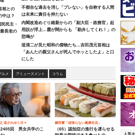
味
不都合な過去を消し「ブレない」を自称する人間
首相との
は未来に責任を持たない
の中は？
内閣改造めぐり維新からの「副大臣・政務官」起
国民民主・
用説が浮上…霞が関からも 「勘弁してくれ！」の
最長老の
悲鳴が
堤清二が見た昭和の傑物たち…吉田茂元首相は
「あんたの親父さんが死んでホッとしたよ」と口
にした
グルメ
アミューズメント
コラム
之 流されゆく日々
鎌田實「頑張らない健康生活」
12405回 男女共学のこ
（65）認知症の進行を遅らせる
人気