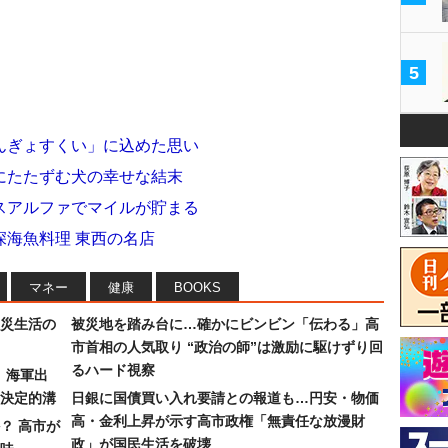
5
んぎょすくい」に込めた思い
にたたずむ犬の幸せな結末
スアルファでマイルが貯まる
海魚料理 東西の名店
マネー
健康
BOOKS
災生活の
被災地を踏み台に…確かにビンビン「伝わる」高
市首相の人気取り “政治の師”は激励に駆けずり回
るハード視察
）海軍出
決定的溝
日銀に国債買い入れ要請との報道も…円安・物価
高・金利上昇が示す高市政権「無責任な放漫財
？ 高市が
政」が国民生活を破壊