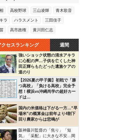
相
高校野球
三山凌輝
青木歌音
キラ
ハラスメント
三田佳子
苗
高市政権
黄川田仁志
アクセスランキング
週間
強いショック状態の清水アキラ
に心配の声…子供を亡くした神
田正輝らもたどった遺族ケアの
道のり
【2026夏の甲子園】初戦で「勝
つ高校」「負ける高校」完全予
想！横浜vs沖縄尚学の超好カー
ドは…
国内の米価格は下がる一方…“早
場米”の概算金は前年より4割下
回り農家からは悲鳴が
阪神藤川監督の「焦り」「短
気」「采配」に大きな不安…岡