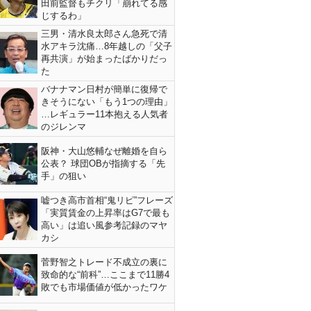
田前監督もチクリ「崩れてる感
じするわ」
三男・清水良太郎さん急死で清
水アキラ沈痛…8年越しの「父子
再共演」が始まったばかりだっ
た
バナナマン日村が簡単に復帰で
きそうにない「もう1つの理由」
…レギュラー11本抱える人気者
のジレンマ
阪神・大山悠輔なぜ離婚を自ら
公表？ 球団OBが指摘する「先
手」の狙い
嘘つき高市首相“鬼リピ”フレーズ
「実質賃金の上昇率はG7で最も
高い」は追い風参考記録のマヤ
カシ
菅野智之トレード不成立の裏に
致命的な“前科”…ここまで11勝4
敗でも市場価値が低かったワケ