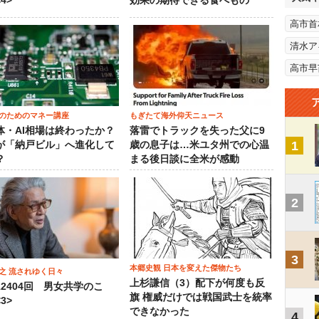
4>
効果の期待できる食べもの
高市首
清水ア
高市早
のためのマネー講座
もぎたて海外仰天ニュース
体・AI相場は終わったか？
落雷でトラックを失った父に9
1
が「納戸ビル」へ進化して
歳の息子は…米ユタ州での心温
？
まる後日談に全米が感動
2
3
本郷史観 日本を変えた傑物たち
之 流されゆく日々
上杉謙信（3）配下が何度も反
12404回 男女共学のこ
旗 権威だけでは戦国武士を統率
3>
できなかった
4