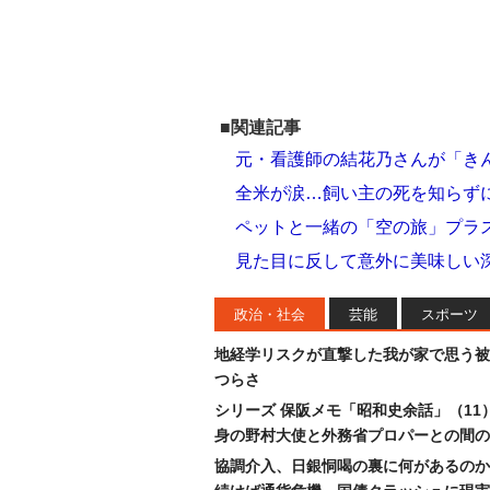
■関連記事
元・看護師の結花乃さんが「き
全米が涙…飼い主の死を知らず
ペットと一緒の「空の旅」プラ
見た目に反して意外に美味しい深
政治・社会
芸能
スポーツ
地経学リスクが直撃した我が家で思う被
つらさ
シリーズ 保阪メモ「昭和史余話」（11
身の野村大使と外務省プロパーとの間の
協調介入、日銀恫喝の裏に何があるのか