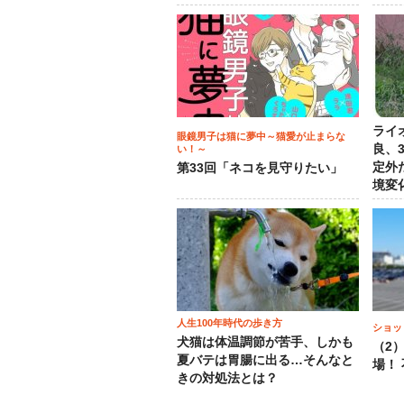
ライ
眼鏡男子は猫に夢中～猫愛が止まらな
良、
い！～
定外
第33回「ネコを見守りたい」
境変
人生100年時代の歩き方
ショッ
犬猫は体温調節が苦手、しかも
（2
夏バテは胃腸に出る…そんなと
場！
きの対処法とは？