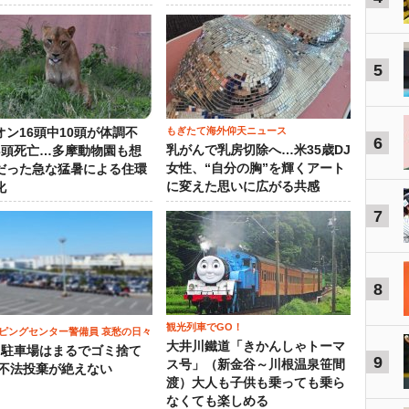
5
もぎたて海外仰天ニュース
オン16頭中10頭が体調不
6
乳がんで乳房切除へ…米35歳DJ
3頭死亡…多摩動物園も想
女性、“自分の胸”を輝くアート
だった急な猛暑による住環
に変えた思いに広がる共感
化
7
8
観光列車でGO！
ピングセンター警備員 哀愁の日々
大井川鐵道「きかんしゃトーマ
）駐車場はまるでゴミ捨て
9
ス号」（新金谷～川根温泉笹間
 不法投棄が絶えない
渡）大人も子供も乗っても乗ら
なくても楽しめる