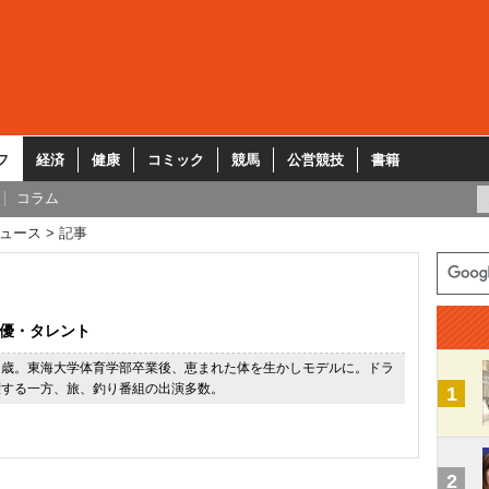
フ
経済
健康
コミック
競馬
公営競技
書籍
コラム
ュース
記事
優・タレント
５歳。東海大学体育学部卒業後、恵まれた体を生かしモデルに。ドラ
躍する一方、旅、釣り番組の出演多数。
1
2