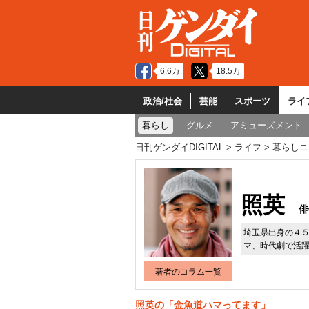
6.6万
18.5万
政治/社会
芸能
スポーツ
ライ
暮らし
グルメ
アミューズメント
日刊ゲンダイDIGITAL
ライフ
暮らしニ
照英
俳
埼玉県出身の４
マ、時代劇で活
著者のコラム一覧
照英の「金魚道ハマってます」