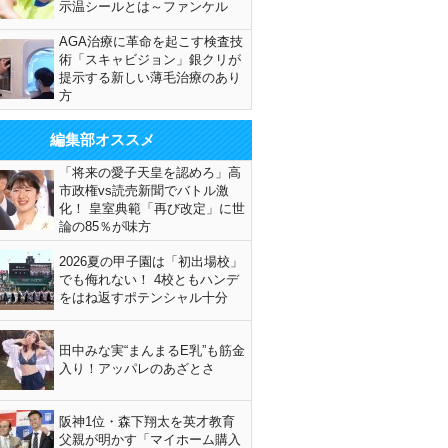
示温シールとは～ファンケル
AGA治療に革命を起こす検査技
術「スキャビジョン」銀クリが
提示する新しい薄毛治療のあり
方
編集部オススメ
「将来の愛子天皇を認めろ」高
市政権vs読売新聞でバトル激
化！ 皇室典範「再び改定」に世
論の85％が味方
2026夏の甲子園は「初出場校」
でも侮れない！ 4校ともハンデ
をはね返すポテンシャル十分
田中みな実“まんまるE乳”も筋金
入り！アッパレのあざとさ
阪神1位・森下翔太を英才教育
父親が明かす「マイホーム購入