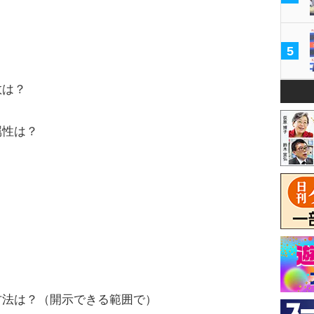
5
数は？
属性は？
方法は？（開示できる範囲で）