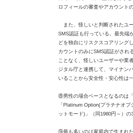
ロフィールの審査やアカウント
また、怪しいと判断されたユー
SMS認証も行っている。最先端
どを独自にリスクスコアリング
カウントのみにSMS認証がされ
ことなく、怪しいユーザーや業
ジタル庁と連携して、マイナン
いることから安全性・安心性は
⑧男性の場合ベースとなるのは「Gol
「Platinum Option(プラチナ
ットモード)」（同1980円～）
⑨最も多いのは家庭内で生まれ