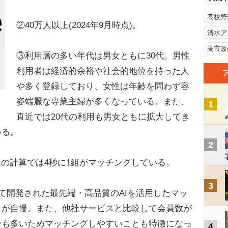
高校野
②40万人以上(2024年9月時点)。
清水ア
高市政
③利用層の多い年代は男女ともに30代。男性
利用者は経済的余裕や社会的地位を持った人
や多く登録しており、女性は年齢を問わず容
姿端麗な専業主婦が多くなっている。また、
1
直近では20代の利用も男女ともに拡大してき
いる。
2
。直近の計算では4秒に1組がマッチングしている。
3
って開発された最先端・高品質のAIを活用したマッ
さが自慢。また、他社サービスと比較して会員数が
ーも多いためマッチングしやすいことも特徴になっ
4