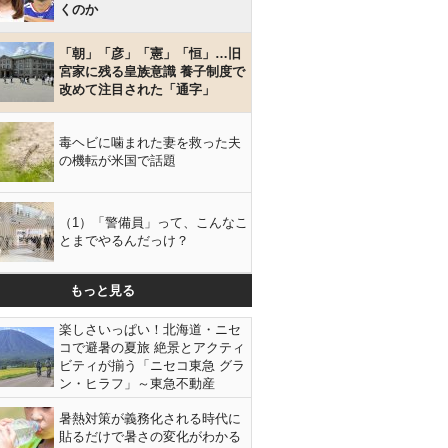
くのか
「朝」「彦」「憲」「恒」…旧
宮家に残る皇族意識 養子制度で
改めて注目された「通字」
毒ヘビに噛まれた妻を救った夫
の機転が米国で話題
（1）「警備員」って、こんなこ
とまでやるんだっけ？
もっと見る
楽しさいっぱい！北海道・ニセ
コで避暑の夏旅 絶景とアクティ
ビティが揃う「ニセコ東急 グラ
ン・ヒラフ」～東急不動産
暑熱対策が義務化される時代に
貼るだけで暑さの変化がわかる