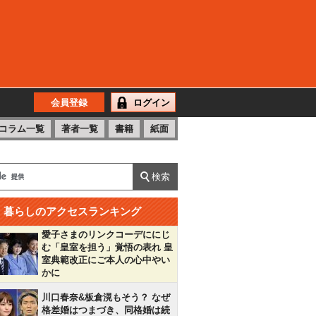
会員登録
ログイン
コラム一覧
著者一覧
書籍
紙面
暮らしのアクセスランキング
愛子さまのリンクコーデににじ
む「皇室を担う」覚悟の表れ 皇
室典範改正にご本人の心中やい
かに
川口春奈&板倉滉もそう？ なぜ
格差婚はつまづき、同格婚は続