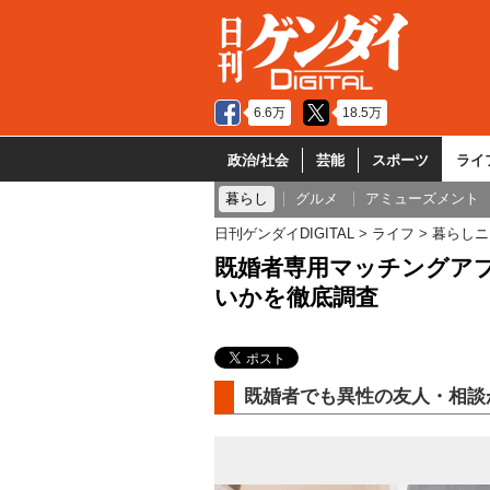
6.6万
18.5万
政治/社会
芸能
スポーツ
ライ
暮らし
グルメ
アミューズメント
日刊ゲンダイDIGITAL
ライフ
暮らしニ
既婚者専用マッチングア
いかを徹底調査
既婚者でも異性の友人・相談