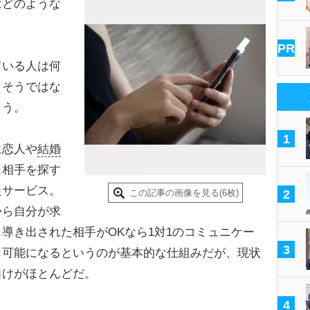
どのような
PR
いる人は何
、そうではな
こう。
1
恋人や
結婚
ス相手を探す
たサービス。
この記事の画像を見る(6枚)
2
から自分が求
導き出された相手がOKなら1対1のコミュニケー
3
も可能になるというのが基本的な仕組みだが、現状
向けがほとんどだ。
4