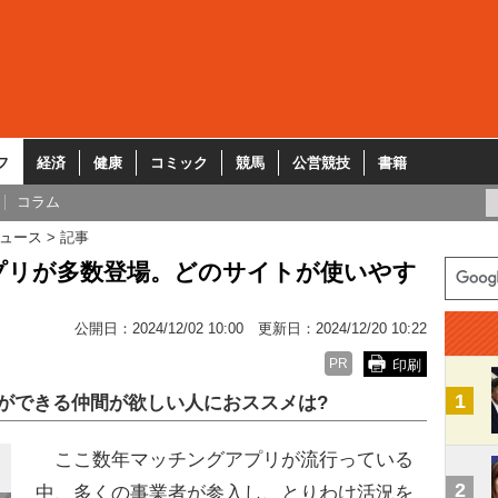
フ
経済
健康
コミック
競馬
公営競技
書籍
コラム
ュース
記事
プリが多数登場。どのサイトが使いやす
公開日：
2024/12/02 10:00
更新日：
2024/12/20 10:22
PR
印刷
1
ができる仲間が欲しい人におススメは?
ここ数年マッチングアプリが流行っている
2
中、多くの事業者が参入し、とりわけ活況を