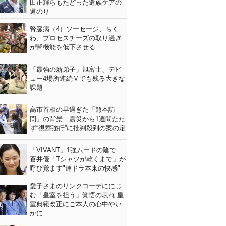
田正輝らもたどった遺族ケアの
道のり
腎臓病（4）ソーセージ、ちく
わ、プロセスチーズの取り過ぎ
が腎機能を低下させる
「最強の新弟子」旭富士、デビ
ュー4場所連続Ｖでも残る大きな
課題
高市首相の早過ぎた「熊本訪
問」の背景…震災から1週間たた
ず“視察強行”に批判殺到の案の定
「VIVANT」1強ムードの陰で…
蒼井優「Tシャツが乾くまで」が
呼び覚ます"連ドラ本来の快感"
愛子さまのリンクコーデににじ
む「皇室を担う」覚悟の表れ 皇
室典範改正にご本人の心中やい
かに