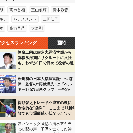
球
高市首相
三山凌輝
青木歌音
キラ
ハラスメント
三田佳子
権
高市早苗
大岩剛
アクセスランキング
週間
佐藤二朗は信州大経済学部から
就職氷河期にリクルートに入社
も、わずか1日で辞めて役者の道
へ
欧州初の日本人指揮官誕生へ 森
保一監督の“再就職先”は「ベル
ギー1部の日系クラブ」一択か
菅野智之トレード不成立の裏に
致命的な“前科”…ここまで11勝4
敗でも市場価値が低かったワケ
強いショック状態の清水アキラ
に心配の声…子供を亡くした神