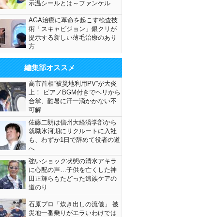
示温シールとは～ファンケル
AGA治療に革命を起こす検査技
術「スキャビジョン」銀クリが
提示する新しい薄毛治療のあり
方
編集部オススメ
高市首相“被災地利用PV”が大炎
上！ ピアノBGM付きでヘリから
合掌、酷暑に汗一滴かかない不
可解
佐藤二朗は信州大経済学部から
就職氷河期にリクルートに入社
も、わずか1日で辞めて役者の道
へ
強いショック状態の清水アキラ
に心配の声…子供を亡くした神
田正輝らもたどった遺族ケアの
道のり
石原プロ「炊き出しの流儀」 被
災地一番乗りがエラいわけでは