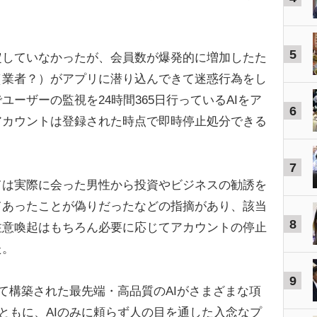
5
定していなかったが、会員数が爆発的に増加したた
（業者？）がアプリに潜り込んできて迷惑行為をし
ーザーの監視を24時間365日行っているAIをア
6
アカウントは登録された時点で即時停止処分できる
7
は実際に会った男性から投資やビジネスの勧誘を
てあったことが偽りだったなどの指摘があり、該当
8
注意喚起はもちろん必要に応じてアカウントの停止
た。
9
って構築された最先端・高品質のAIがさまざまな項
とともに、AIのみに頼らず人の目を通した入念なプ