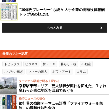
5
“10億円プレーヤー”も続々 大手企業の高額役員報酬
トップ50の顔ぶれ
もっとみる
最新のマネー記事
トピックス
ビジネス
株・ＦＸ
暮らし・税
不動産
こづかい稼ぎ
マネーの達人
お宝・アート
コラム
ターミナル駅前が明るく変わる
京都駅東部エリア、芸大移転が流れを変えた、生まれ
変わった崇仁地区を回廊でめぐる
経済ニュースの核心
銀行界の宿願テーマ…vs証券「ファイアウォール規
制」の緩和は波乱含み