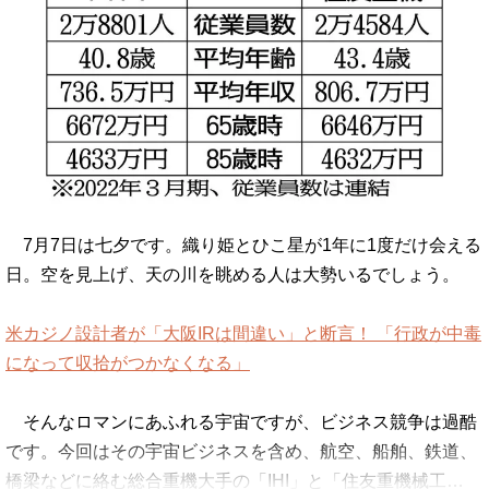
7月7日は七夕です。織り姫とひこ星が1年に1度だけ会える
日。空を見上げ、天の川を眺める人は大勢いるでしょう。
米カジノ設計者が「大阪IRは間違い」と断言！ 「行政が中毒
になって収拾がつかなくなる」
そんなロマンにあふれる宇宙ですが、ビジネス競争は過酷
です。今回はその宇宙ビジネスを含め、航空、船舶、鉄道、
橋梁などに絡む総合重機大手の「IHI」と「住友重機械工…