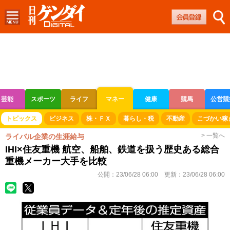
芸能
スポーツ
ライフ
マネー
健康
競馬
公営競
ボートレース
競輪
オートレース
トピックス
ビジネス
株・ＦＸ
暮らし・税
不動産
こづかい稼
> 一覧へ
ライバル企業の生涯給与
IHI×住友重機 航空、船舶、鉄道を扱う歴史ある総合
重機メーカー大手を比較
公開：
23/06/28 06:00
更新：
23/06/28 06:00