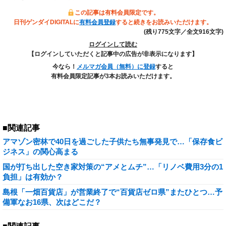
この記事は有料会員限定です。
日刊ゲンダイDIGITALに
有料会員登録
すると続きをお読みいただけます。
(残り775文字／全文916文字)
ログインして読む
【ログインしていただくと記事中の広告が非表示になります】
今なら！
メルマガ会員（無料）に登録
すると
有料会員限定記事が3本お読みいただけます。
■関連記事
アマゾン密林で40日を過ごした子供たち無事発見で…「保存食ビ
ジネス」の関心高まる
国が打ち出した空き家対策の“アメとムチ”…「リノベ費用3分の1
負担」は有効か？
島根「一畑百貨店」が営業終了で“百貨店ゼロ県”またひとつ…予
備軍なお16県、次はどこだ？