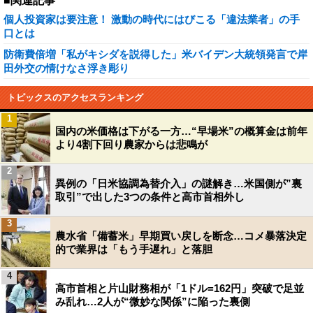
■関連記事
個人投資家は要注意！ 激動の時代にはびこる「違法業者」の手
口とは
防衛費倍増「私がキシダを説得した」米バイデン大統領発言で岸
田外交の情けなさ浮き彫り
トピックスのアクセスランキング
1
国内の米価格は下がる一方…“早場米”の概算金は前年
より4割下回り農家からは悲鳴が
2
異例の「日米協調為替介入」の謎解き…米国側が”裏
取引”で出した3つの条件と高市首相外し
3
農水省「備蓄米」早期買い戻しを断念…コメ暴落決定
的で業界は「もう手遅れ」と落胆
4
高市首相と片山財務相が「1ドル=162円」突破で足並
み乱れ…2人が“微妙な関係”に陥った裏側