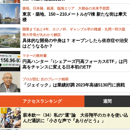
築地、日本橋、銀座、臨海エリア 大都会の未来予想図
東京・築地、150～210メートルが7棟 新たな街は摩天
楼
開業まであと4年、カジノIR、ギャンブル学の権威・丸岡一郎大阪
商大学長が丸わかり解説
具体的な開発の中身は？ オープンしたら依存症や治安
はどうなるか？
マネーの教科書
円高ハンター「iシェアーズ円高フォーカスETF」は円
高をチャンスに変える日本初のETF
プロが読む 次のブレーク銘柄
「ジェイック」は業績好調 2023年高値5130円に挑戦
アクセスランキング
週間
1
萩本欽一〈34〉私の“運”論 大谷翔平のカネを使い込
んだ通訳に「小さな声で『ありがとう』」