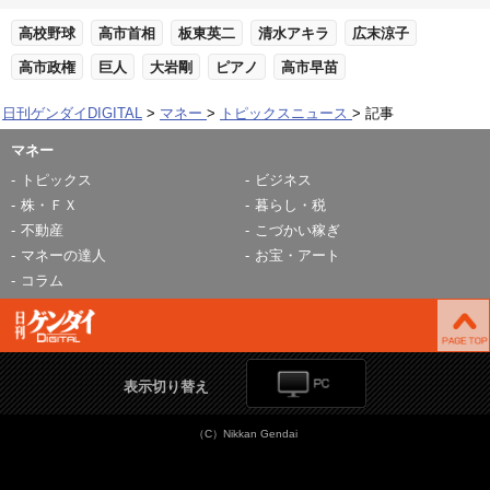
高校野球
高市首相
板東英二
清水アキラ
広末涼子
高市政権
巨人
大岩剛
ピアノ
高市早苗
日刊ゲンダイDIGITAL
マネー
トピックスニュース
記事
マネー
トピックス
ビジネス
株・ＦＸ
暮らし・税
不動産
こづかい稼ぎ
マネーの達人
お宝・アート
コラム
表示切り替え
（C）Nikkan Gendai