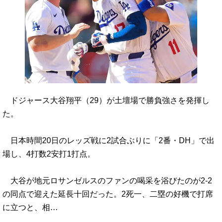
ドジャース大谷翔平（29）が土壇場で勝負強さを発揮し
た。
日本時間20日のレッズ戦に2試合ぶりに「2番・DH」で出
場し、4打数2安打1打点。
大谷が地元ロサンゼルスのファンの喝采を浴びたのが2-2
の同点で迎えた延長十回だった。2死一、二塁の好機で打席
に立つと、相…