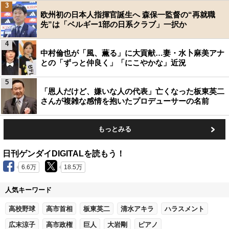
3
欧州初の日本人指揮官誕生へ 森保一監督の“再就職
先”は「ベルギー1部の日系クラブ」一択か
4
中村倫也が「風、薫る」に大貢献…妻・水卜麻美アナ
との「ずっと仲良く」「にこやかな」近況
5
「恩人だけど、嫌いな人の代表」亡くなった板東英二
さんが複雑な感情を抱いたプロデューサーの名前
もっとみる
日刊ゲンダイDIGITALを読もう！
6.6万
18.5万
人気キーワード
高校野球
高市首相
板東英二
清水アキラ
ハラスメント
広末涼子
高市政権
巨人
大岩剛
ピアノ