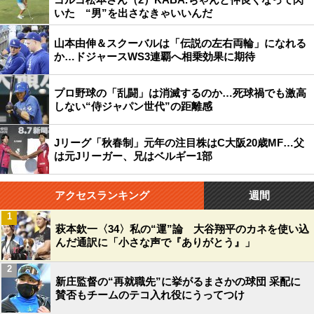
いた “男”を出さなきゃいいんだ
山本由伸＆スクーバルは「伝説の左右両輪」になれる
か…ドジャースWS3連覇へ相乗効果に期待
プロ野球の「乱闘」は消滅するのか…死球禍でも激高
しない“侍ジャパン世代”の距離感
Jリーグ「秋春制」元年の注目株はC大阪20歳MF…父
は元Jリーガー、兄はベルギー1部
アクセスランキング
週間
1
萩本欽一〈34〉私の“運”論 大谷翔平のカネを使い込
んだ通訳に「小さな声で『ありがとう』」
2
新庄監督の“再就職先”に挙がるまさかの球団 采配に
賛否もチームのテコ入れ役にうってつけ