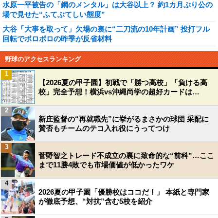
水原一平被告の「鋼のメンタル」は大谷以上？ 約1カ月ぶり公の
場で見せた“ふてぶてしい態度”
大谷「大事を取って」欠場の裏に“二刀流の10年計画” 投打フル
回転でボロボロの昨季が反省材料
野球のアクセスランキング
1
【2026夏の甲子園】初戦で「勝つ高校」「負ける高
校」完全予想！横浜vs沖縄尚学の超好カードは…
2
新庄監督の“再就職先”に挙がるまさかの球団 采配に
賛否もチームのテコ入れ役にうってつけ
3
菅野智之トレード不成立の裏に致命的な“前科”…ここ
まで11勝4敗でも市場価値が低かったワケ
4
2026夏の甲子園「優勝校はココだ！」 本紙と専門家
が徹底予想、“対抗”含む5校を紹介