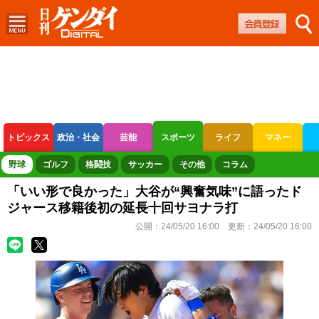
トピックス
政治・社会
芸能
スポーツ
ライフ
マネー
ボートレース
競輪
オートレース
野球
ゴルフ
格闘技
サッカー
その他
コラム
「いい形で良かった」大谷が“興奮気味”に語ったド
ジャース移籍後初の延長十回サヨナラ打
公開：
24/05/20 16:00
更新：
24/05/20 16:00