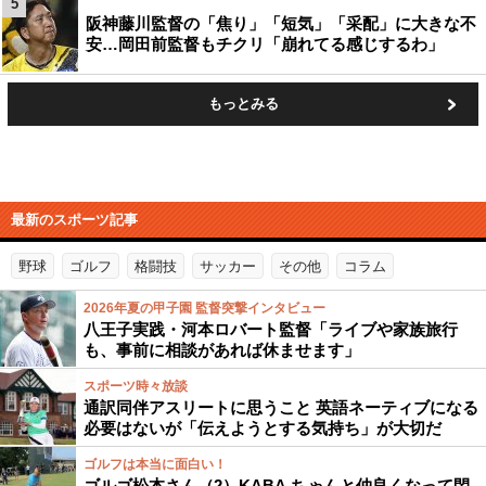
5
阪神藤川監督の「焦り」「短気」「采配」に大きな不
安…岡田前監督もチクリ「崩れてる感じするわ」
もっとみる
最新のスポーツ記事
野球
ゴルフ
格闘技
サッカー
その他
コラム
2026年夏の甲子園 監督突撃インタビュー
八王子実践・河本ロバート監督「ライブや家族旅行
も、事前に相談があれば休ませます」
スポーツ時々放談
通訳同伴アスリートに思うこと 英語ネーティブになる
必要はないが「伝えようとする気持ち」が大切だ
ゴルフは本当に面白い！
ゴルゴ松本さん（2）KABA.ちゃんと仲良くなって閃