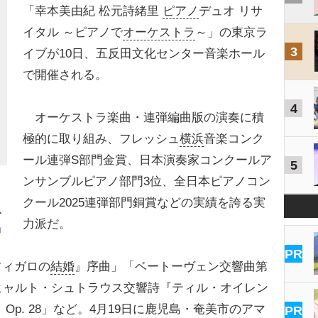
「幸本美由紀 松元詩緒里
ピアノ
デュオ リサ
イタル ～ピアノで
オーケストラ
～」の東京ラ
3
イブが10日、五反田文化センター音楽ホール
で開催される。
4
オーケストラ楽曲・連弾編曲版の演奏に積
極的に取り組み、フレッシュ
横浜
音楽コンク
ール連弾S部門金賞、日本演奏家コンクールア
5
ンサンブルピアノ部門3位、全日本ピアノコン
クール2025連弾部門銅賞などの実績を誇る実
ス
力派だ。
」
PR
ィガロの
結婚
』序曲」「ベートーヴェン交響曲第
ヒャルト・シュトラウス交響詩『ティル・オイレン
Op. 28」など。4月19日に鹿児島・奄美市のアマ
PR