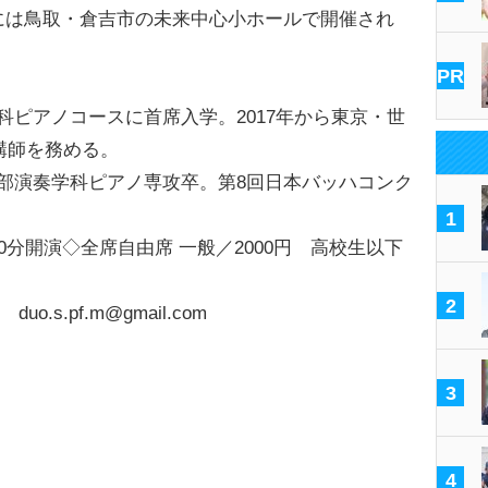
日には鳥取・倉吉市の未来中心小ホールで開催され
PR
科ピアノコースに首席入学。2017年から東京・世
講師を務める。
部演奏学科ピアノ専攻卒。第8回日本バッハコンク
1
0分開演◇全席自由席 一般／2000円 高校生以下
2
o.s.pf.m@gmail.com
3
4