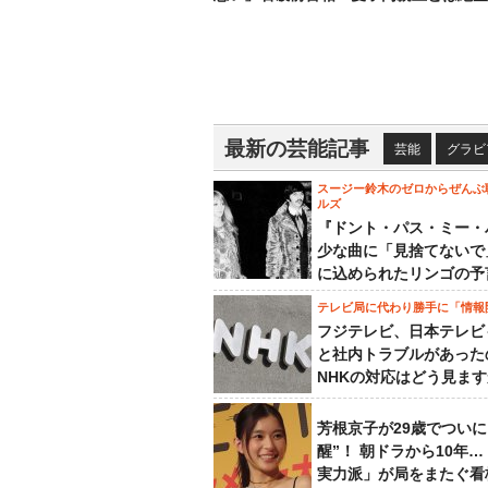
最新の芸能記事
芸能
グラビ
スージー鈴木のゼロからぜんぶ
ルズ
『ドント・パス・ミー・
少な曲に「見捨てないで
に込められたリンゴの予
テレビ局に代わり勝手に「情報
フジテレビ、日本テレビ
と社内トラブルがあった
NHKの対応はどう見ま
芳根京子が29歳でついに
醒”！ 朝ドラから10年
実力派」が局をまたぐ看