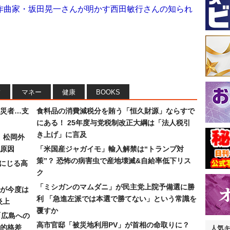
作曲家・坂田晃一さんが明かす西田敏行さんの知られ
フ
マネー
健康
BOOKS
災者…支
食料品の消費減税分を賄う「恒久財源」ならすで
にある！ 25年度与党税制改正大綱は「法人税引
き上げ」に言及
）松岡外
原因
「米国産ジャガイモ」輸入解禁は“トランプ対
策”？ 恐怖の病害虫で産地壊滅&自給率低下リス
みにじる高
ク
「ミシガンのマムダニ」が民主党上院予備選に勝
が今度は
利 「急進左派では本選で勝てない」という常識を
炎上
覆すか
「広島への
高市官邸「被災地利用PV」が首相の命取りに？
的格差
人気