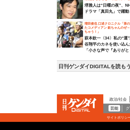
堺雅人は“日曜の夜”、N
ドラマ「真田丸」で躍動
増田俊也 口述クロニクル「茶
たコメディアン 欽ちゃんのぜ
ちゃう！」
萩本欽一〈34〉私の“運
谷翔平のカネを使い込ん
「小さな声で『ありがと
日刊ゲンダイDIGITALを読も
政治/社会
芸能
グ
サイトポリシ