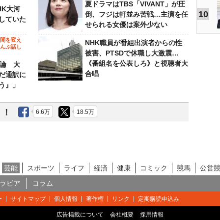
夏ドラマはTBS「VIVANT」が圧
HK大河
10
倒、フジは軒並み苦戦…主演を任
していた
せられる女優は案外少ない
の間を変え
NHK職員が番組出演者からの性
～んぶ話し
被害、PTSDで休職し大激震…
《番組名を公表しろ》と視聴者大
”論 大
合唱
だ通訳に
う』」
う！
6.6万
18.5万
芸能
スポーツ
ライフ
経済
健康
コミック
競馬
公営
ラビア
コラム
ー
サイトマップ
個人情報
著作権
リンク
定期購読申込み
広告掲載について
会社概要
採用情報