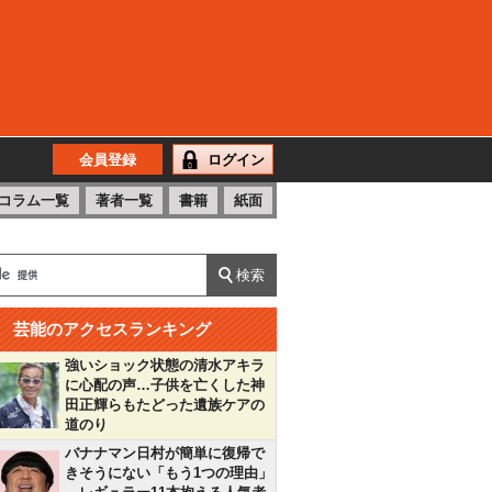
会員登録
ログイン
コラム一覧
著者一覧
書籍
紙面
芸能のアクセスランキング
強いショック状態の清水アキラ
に心配の声…子供を亡くした神
田正輝らもたどった遺族ケアの
道のり
バナナマン日村が簡単に復帰で
きそうにない「もう1つの理由」