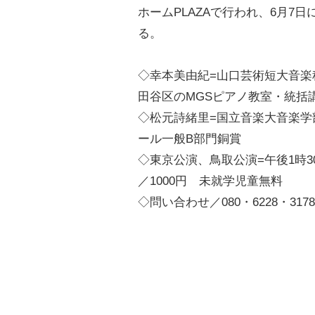
ホームPLAZAで行われ、6月7
る。
◇幸本美由紀=山口芸術短大音楽
田谷区のMGSピアノ教室・統括
◇松元詩緒里=国立音楽大音楽学
ール一般B部門銅賞
◇東京公演、鳥取公演=午後1時3
／1000円 未就学児童無料
◇問い合わせ／080・6228・3178 du