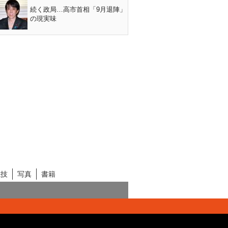
続く政局…高市首相「9月退陣」
の現実味
競技
写真
書籍