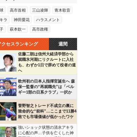
球
高市首相
三山凌輝
青木歌音
キラ
神田愛花
ハラスメント
子
萩本欽一
高市政権
アクセスランキング
週間
佐藤二朗は信州大経済学部から
就職氷河期にリクルートに入社
も、わずか1日で辞めて役者の道
へ
欧州初の日本人指揮官誕生へ 森
保一監督の“再就職先”は「ベル
ギー1部の日系クラブ」一択か
菅野智之トレード不成立の裏に
致命的な“前科”…ここまで11勝4
敗でも市場価値が低かったワケ
強いショック状態の清水アキラ
に心配の声…子供を亡くした神