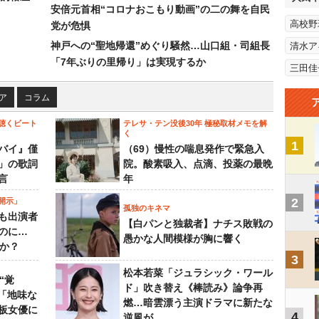
安倍元首相“コロナおこもり動画”の二の舞を自民
高校野
党が危惧
神戸への“聖地帰還”めぐり騒然…山口組・司組長
清水ア
「7年ぶりの里帰り」は実現するか
三田佳
ア
コラム
聴くビート
テレサ・テン没後30年 極秘取材メモを解
く
1
バイ』僅
（69）慢性の喘息発作で緊急入
」の歌詞
院。酸素吸入、点滴、投薬の最晩
言
年
2
開示」
孤独のキネマ
も出演者
【白パンと独裁者】ナチス敗戦の
のに…
愚かな人間模様が胸に響く
すか？
3
松本若菜「ジュラシック・ワール
“覚
ド」吹き替え《棒読み》論争再
…「地味な
燃…暗雲漂う主演ドラマに新たな
板女優に
4
逆風が