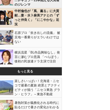
…レギュラー11本抱える人気者
のジレンマ
中村倫也が「風、薫る」に大貢
献…妻・水卜麻美アナとの「ず
っと仲良く」「にこやかな」近
況
石原プロ「炊き出しの流儀」 被
災地一番乗りがエラいわけでは
ない
横浜流星「BL作品興味なし」発
言に滲むプロ意識 「べらぼう」
後初の民放連ドラ主演で注目
もっと見る
楽しさいっぱい！北海道・ニセ
コで避暑の夏旅 絶景とアクティ
ビティが揃う「ニセコ東急 グラ
ン・ヒラフ」～東急不動産
暑熱対策が義務化される時代に
貼るだけで暑さの変化がわかる