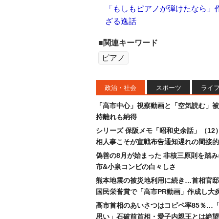
「もしもピアノが弾けたなら」
ざる逸話
■関連キーワード
ピアノ
政治・社会
スポーツ
ライ
「高市中心」視察動画と「空気読む」被
持離れも納得
シリーズ 保阪メモ「昭和史余話」（12
相人事こそが宣戦布告通知遅れの間接的
偽善の8月が始まった 非核三原則を踏
市&小泉コンビの白々しさ
熊本地震の被災地利用に続き…首相官邸
国民栄誉賞で「高市PR動画」作成し大
高市首相のあいさつはコピペ率85％…
思い」石破前首相・愛子内親王とは絶望