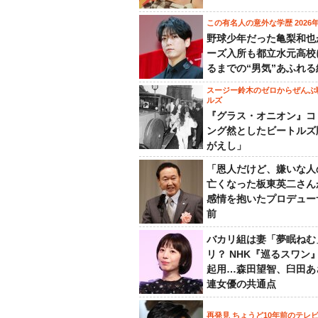
この有名人の意外な学歴 2026
野球少年だった亀梨和也
ーズ入所も都立水元高校
るまでの“男気”あふれる
スージー鈴木のゼロからぜんぶ
ルズ
『グラス・オニオン』コ
ング然としたビートルズ
がえし」
「恩人だけど、嫌いな人
亡くなった板東英二さん
感情を抱いたプロデュー
前
バカリ組は妻「夢眠ねむ
リ？ NHK『巡るスワン
起用…森田望智、臼田あ
連女優の共通点
再発見 ちょうど10年前のテレ