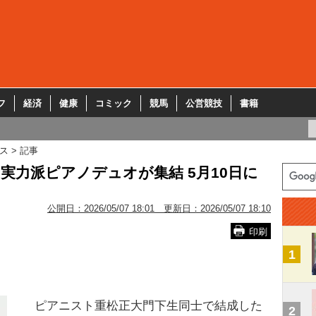
フ
経済
健康
コミック
競馬
公営競技
書籍
ス
記事
実力派ピアノデュオが集結 5月10日に
公開日：
2026/05/07 18:01
更新日：
2026/05/07 18:10
印刷
1
ピアニスト重松正大門下生同士で結成した
2