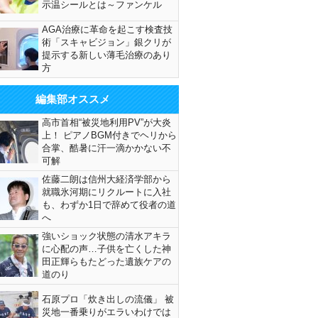
示温シールとは～ファンケル
AGA治療に革命を起こす検査技
術「スキャビジョン」銀クリが
提示する新しい薄毛治療のあり
方
編集部オススメ
高市首相“被災地利用PV”が大炎
上！ ピアノBGM付きでヘリから
合掌、酷暑に汗一滴かかない不
可解
佐藤二朗は信州大経済学部から
就職氷河期にリクルートに入社
も、わずか1日で辞めて役者の道
へ
強いショック状態の清水アキラ
に心配の声…子供を亡くした神
田正輝らもたどった遺族ケアの
道のり
石原プロ「炊き出しの流儀」 被
災地一番乗りがエラいわけでは