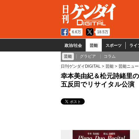
6.6万
18.5万
政治/社会
芸能
スポーツ
ライ
芸能
グラビア
コラム
日刊ゲンダイDIGITAL
芸能
芸能ニュー
幸本美由紀＆松元詩緒里の
五反田でリサイタル公演