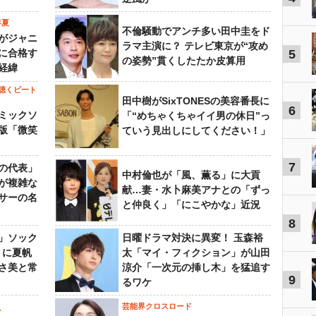
年夏
不倫騒動でアンチ多い田中圭をド
がジャニ
ラマ主演に？ テレビ東京が“攻め
に合格す
5
の姿勢”貫くしたたか皮算用
経緯
聴くビート
田中樹がSixTONESの美容番長に
6
ミックソ
「“めちゃくちゃイイ男の休日”っ
版「微笑
ていう見出しにしてください！」
7
の代表」
中村倫也が「風、薫る」に大貢
が複雑な
献…妻・水卜麻美アナとの「ずっ
サーの名
と仲良く」「にこやかな」近況
8
」ソック
日曜ドラマ対決に異変！ 玉森裕
』に夏帆
太「マイ・フィクション」が山田
さ美と常
涼介「一次元の挿し木」を猛追す
9
るワケ
芸能界クロスロード
ビ