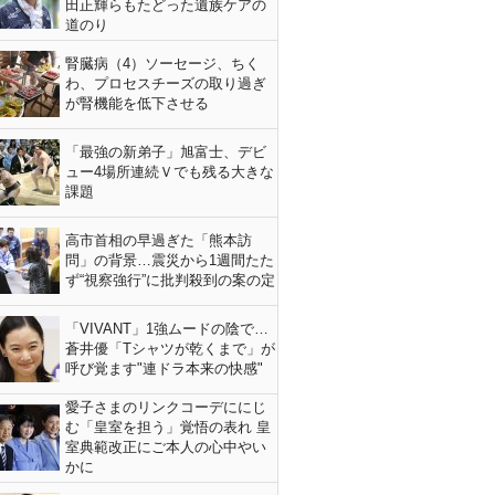
田正輝らもたどった遺族ケアの
道のり
腎臓病（4）ソーセージ、ちく
わ、プロセスチーズの取り過ぎ
が腎機能を低下させる
「最強の新弟子」旭富士、デビ
ュー4場所連続Ｖでも残る大きな
課題
高市首相の早過ぎた「熊本訪
問」の背景…震災から1週間たた
ず“視察強行”に批判殺到の案の定
「VIVANT」1強ムードの陰で…
蒼井優「Tシャツが乾くまで」が
呼び覚ます"連ドラ本来の快感"
愛子さまのリンクコーデににじ
む「皇室を担う」覚悟の表れ 皇
室典範改正にご本人の心中やい
かに