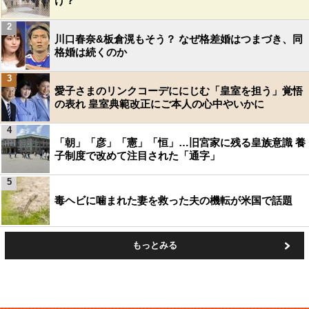
け？
2
川口春奈&板倉滉もそう？ なぜ格差婚はつまづき、同
格婚は続くのか
3
愛子さまのリンクコーデににじむ「皇室を担う」覚悟
の表れ 皇室典範改正にご本人の心中やいかに
4
「朝」「彦」「憲」「恒」…旧宮家に残る皇族意識 養
子制度で改めて注目された「通字」
5
毒ヘビに噛まれた妻を救った夫の機転が米国で話題
もっとみる