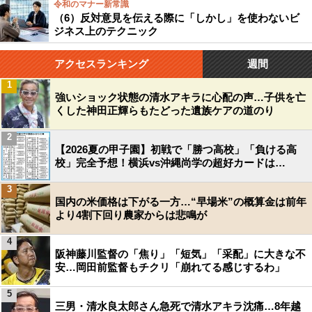
令和のマナー新常識
（6）反対意見を伝える際に「しかし」を使わないビ
ジネス上のテクニック
アクセスランキング
週間
1
強いショック状態の清水アキラに心配の声…子供を亡
くした神田正輝らもたどった遺族ケアの道のり
2
【2026夏の甲子園】初戦で「勝つ高校」「負ける高
校」完全予想！横浜vs沖縄尚学の超好カードは…
3
国内の米価格は下がる一方…“早場米”の概算金は前年
より4割下回り農家からは悲鳴が
4
阪神藤川監督の「焦り」「短気」「采配」に大きな不
安…岡田前監督もチクリ「崩れてる感じするわ」
5
三男・清水良太郎さん急死で清水アキラ沈痛…8年越