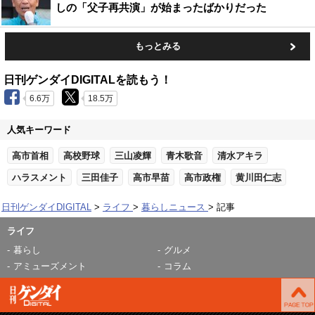
しの「父子再共演」が始まったばかりだった
もっとみる
日刊ゲンダイDIGITALを読もう！
6.6万
18.5万
人気キーワード
高市首相
高校野球
三山凌輝
青木歌音
清水アキラ
ハラスメント
三田佳子
高市早苗
高市政権
黄川田仁志
日刊ゲンダイDIGITAL
ライフ
暮らしニュース
記事
ライフ
暮らし
グルメ
アミューズメント
コラム