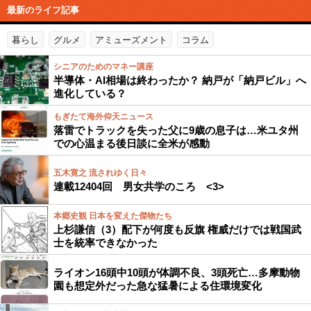
最新のライフ記事
暮らし
グルメ
アミューズメント
コラム
シニアのためのマネー講座
半導体・AI相場は終わったか？ 納戸が「納戸ビル」へ
進化している？
もぎたて海外仰天ニュース
落雷でトラックを失った父に9歳の息子は…米ユタ州
での心温まる後日談に全米が感動
五木寛之 流されゆく日々
連載12404回 男女共学のころ <3>
本郷史観 日本を変えた傑物たち
上杉謙信（3）配下が何度も反旗 権威だけでは戦国武
士を統率できなかった
ライオン16頭中10頭が体調不良、3頭死亡…多摩動物
園も想定外だった急な猛暑による住環境変化