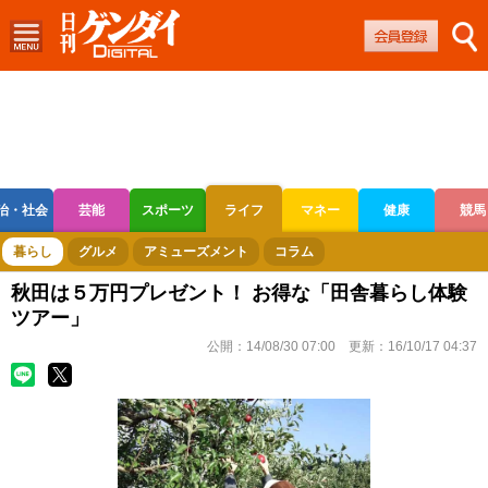
治・社会
芸能
スポーツ
ライフ
マネー
健康
競馬
ボートレース
競輪
オートレース
暮らし
グルメ
アミューズメント
コラム
秋田は５万円プレゼント！ お得な「田舎暮らし体験
ツアー」
公開：
14/08/30 07:00
更新：
16/10/17 04:37