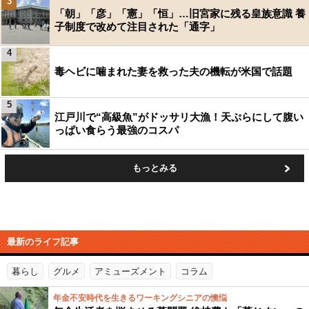
3
「朝」「彦」「憲」「恒」…旧宮家に残る皇族意識 養
子制度で改めて注目された「通字」
4
毒ヘビに噛まれた妻を救った夫の機転が米国で話題
5
江戸川で“高級魚”がドッサリ大漁！天ぷらにして腹い
っぱい食らう最強のコスパ
もっとみる
最新のライフ記事
暮らし
グルメ
アミューズメント
コラム
年金不安時代を生きるワーキングシニアの懊悩