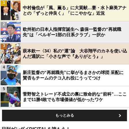
1
中村倫也が「風、薫る」に大貢献…妻・水卜麻美アナ
との「ずっと仲良く」「にこやかな」近況
2
欧州初の日本人指揮官誕生へ 森保一監督の“再就職
先”は「ベルギー1部の日系クラブ」一択か
3
萩本欽一〈34〉私の“運”論 大谷翔平のカネを使い込
んだ通訳に「小さな声で『ありがとう』」
4
新庄監督の“再就職先”に挙がるまさかの球団 采配に
賛否もチームのテコ入れ役にうってつけ
5
菅野智之トレード不成立の裏に致命的な“前科”…ここ
まで11勝4敗でも市場価値が低かったワケ
もっとみる