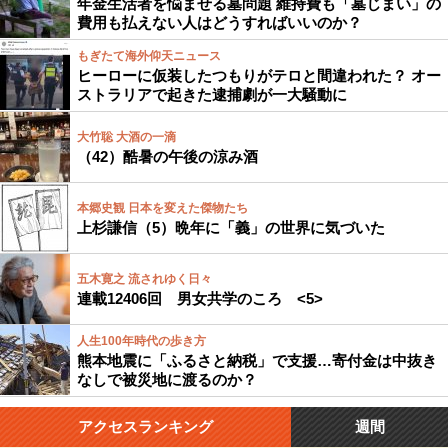
年金生活者を悩ませる墓問題 維持費も「墓じまい」の
費用も払えない人はどうすればいいのか？
もぎたて海外仰天ニュース
ヒーローに仮装したつもりがテロと間違われた？ オー
ストラリアで起きた逮捕劇が一大騒動に
大竹聡 大酒の一滴
（42）酷暑の午後の涼み酒
本郷史観 日本を変えた傑物たち
上杉謙信（5）晩年に「義」の世界に気づいた
五木寛之 流されゆく日々
連載12406回 男女共学のころ <5>
人生100年時代の歩き方
熊本地震に「ふるさと納税」で支援…寄付金は中抜き
なしで被災地に渡るのか？
アクセスランキング
週間