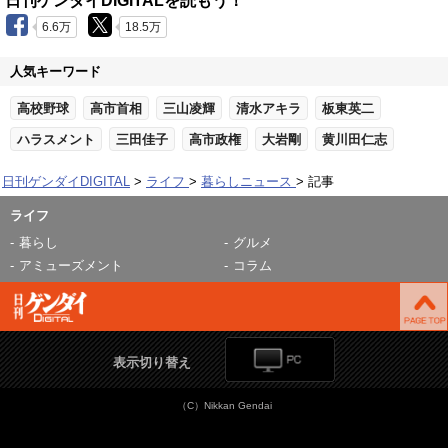
日刊ゲンダイDIGITALを読もう！
6.6万
18.5万
人気キーワード
高校野球
高市首相
三山凌輝
清水アキラ
板東英二
ハラスメント
三田佳子
高市政権
大岩剛
黄川田仁志
日刊ゲンダイDIGITAL
ライフ
暮らしニュース
記事
ライフ
暮らし
グルメ
アミューズメント
コラム
表示切り替え
（C）Nikkan Gendai