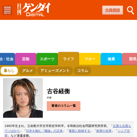
治・社会
芸能
スポーツ
ライフ
マネー
健康
競馬
ボートレース
競輪
オートレース
暮らし
グルメ
アミューズメント
コラム
古谷経衡
作家
著者のコラム一覧
1982年生まれ。立命館大学文学部史学科卒。令和政治社会問題研究所所長。「
左翼も右翼も
ウソばかり
」「
日本を蝕む『極論』の正体
」「
毒親と絶縁する
」「
敗軍の名将
」「
シニア右
翼
」など著書多数。