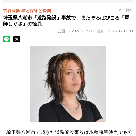
> 一覧へ
古谷経衡 猫と保守と憂国
埼玉県八潮市「道路陥没」事故で、またぞろはびこる「軍
師しぐさ」の怪異
公開：
25/02/12 17:00
更新：
25/02/12 17:00
埼玉県八潮市で起きた道路陥没事故は本稿執筆時点でも穴