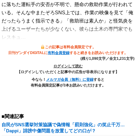
に落ちた運転手の安否が不明で、懸命の救助作業が行われて
いる。そんな中またぞろSNS上では、作業の映像を見て「俺
だったらうまく指示できる」「救助班は素人か」と怪気炎を
上げるユーザーたちが少なくない。彼らは土木の専門家でも
レスキュ…
この記事は有料会員限定です。
日刊ゲンダイDIGITALに
有料会員登録
すると続きをお読みいただけます。
(残り1,090文字／全文1,231文字)
ログインして読む
【ログインしていただくと記事中の広告が非表示になります】
今なら！
メルマガ会員（無料）に登録
すると
有料会員限定記事が3本お読みいただけます。
■関連記事
自民がSNS選挙対策協議で偽情報「罰則強化」の笑止千万…
「Dappi」誹謗中傷問題を放置してどの口が？