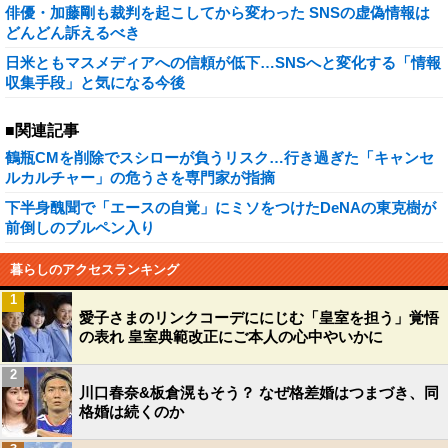
俳優・加藤剛も裁判を起こしてから変わった SNSの虚偽情報は
どんどん訴えるべき
日米ともマスメディアへの信頼が低下…SNSへと変化する「情報
収集手段」と気になる今後
■関連記事
鶴瓶CMを削除でスシローが負うリスク…行き過ぎた「キャンセ
ルカルチャー」の危うさを専門家が指摘
下半身醜聞で「エースの自覚」にミソをつけたDeNAの東克樹が
前倒しのブルペン入り
暮らしのアクセスランキング
1
愛子さまのリンクコーデににじむ「皇室を担う」覚悟
の表れ 皇室典範改正にご本人の心中やいかに
2
川口春奈&板倉滉もそう？ なぜ格差婚はつまづき、同
格婚は続くのか