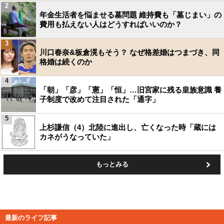
2
年金生活者を悩ませる墓問題 維持費も「墓じまい」の
費用も払えない人はどうすればいいのか？
3
川口春奈&板倉滉もそう？ なぜ格差婚はつまづき、同
格婚は続くのか
4
「朝」「彦」「憲」「恒」…旧宮家に残る皇族意識 養
子制度で改めて注目された「通字」
5
上杉謙信（4）北陸に進出し、亡くなった時「蔵には
カネがうなっていた」
もっとみる
最新のライフ記事