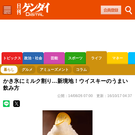
トピックス
政治・社会
芸能
スポーツ
ライフ
マネー
ボートレース
競輪
オートレース
暮らし
グルメ
アミューズメント
コラム
かき氷にミルク割り…新境地！ウイスキーのうまい
飲み方
公開：
14/08/26 07:00
更新：
16/10/17 04:37