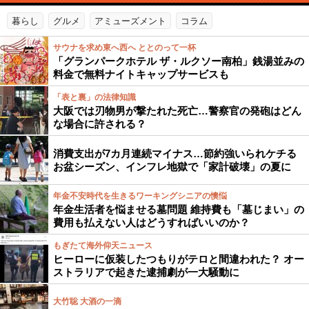
暮らし
グルメ
アミューズメント
コラム
サウナを求め東へ西へ ととのって一杯
「グランパークホテル ザ・ルクソー南柏」銭湯並みの
料金で無料ナイトキャップサービスも
「表と裏」の法律知識
大阪では刃物男が撃たれた死亡…警察官の発砲はどん
な場合に許される？
消費支出が7カ月連続マイナス…節約強いられケチる
お盆シーズン、インフレ地獄で「家計破壊」の夏に
年金不安時代を生きるワーキングシニアの懊悩
年金生活者を悩ませる墓問題 維持費も「墓じまい」の
費用も払えない人はどうすればいいのか？
もぎたて海外仰天ニュース
ヒーローに仮装したつもりがテロと間違われた？ オー
ストラリアで起きた逮捕劇が一大騒動に
大竹聡 大酒の一滴