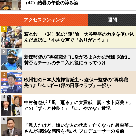
（42）酷暑の午後の涼み酒
アクセスランキング
週間
1
萩本欽一〈34〉私の“運”論 大谷翔平のカネを使い込
んだ通訳に「小さな声で『ありがとう』」
2
新庄監督の“再就職先”に挙がるまさかの球団 采配に
賛否もチームのテコ入れ役にうってつけ
3
欧州初の日本人指揮官誕生へ 森保一監督の“再就職
先”は「ベルギー1部の日系クラブ」一択か
4
中村倫也が「風、薫る」に大貢献…妻・水卜麻美アナ
との「ずっと仲良く」「にこやかな」近況
5
「恩人だけど、嫌いな人の代表」亡くなった板東英二
さんが複雑な感情を抱いたプロデューサーの名前