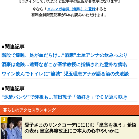
【ログインしていただくと記事中の広告が非表示になります】
今なら！
メルマガ会員（無料）に登録
すると
有料会員限定記事が3本お読みいただけます。
■関連記事
階段で爆睡、足が血だらけ…“酒豪”土屋アンナの飲みっぷり
酒豪は危険…遠野なぎこが医学教授に指摘された意外な病名
ワイン飲んでトイレに“籠城” 児玉理恵アナが語る酒の失敗談
■関連記事
“泥酔パンツ”で降板も…前田敦子「酒好き」でＣＭ返り咲き
暮らしのアクセスランキング
1
愛子さまのリンクコーデににじむ「皇室を担う」覚悟
の表れ 皇室典範改正にご本人の心中やいかに