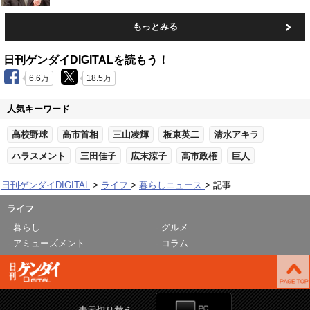
もっとみる
日刊ゲンダイDIGITALを読もう！
6.6万
18.5万
人気キーワード
高校野球
高市首相
三山凌輝
板東英二
清水アキラ
ハラスメント
三田佳子
広末涼子
高市政権
巨人
日刊ゲンダイDIGITAL
ライフ
暮らしニュース
記事
ライフ
暮らし
グルメ
アミューズメント
コラム