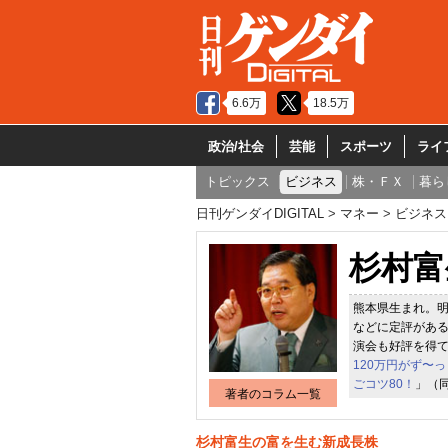
6.6万
18.5万
政治/社会
芸能
スポーツ
ライ
トピックス
ビジネス
株・ＦＸ
暮ら
日刊ゲンダイDIGITAL
マネー
ビジネス
杉村富
熊本県生まれ。
などに定評がある
演会も好評を得て
120万円がず〜
ごコツ80！
」（
著者のコラム一覧
杉村富生の富を生む新成長株