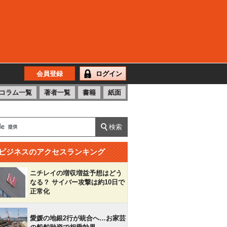
会員登録
ログイン
コラム一覧
著者一覧
書籍
紙面
ビジネスのアクセスランキング
ニチレイの増収増益予想はどう
なる？ サイバー攻撃は約10日で
正常化
愛媛の地銀2行が統合へ…お家芸