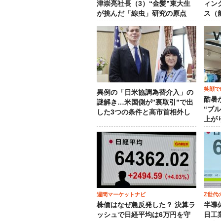
津崇亮社長（3）“金髪”東大生
ィン
が挑んだ「線虫」研究の原点
ス（
笑顔でM
異例の「日米協調為替介入」の
酷暑
謎解き…米国側が”裏取引”で出
“ブ
した3つの条件と高市首相外し
上が
週間マーケットナビ
Z世代
株価はなぜ急反発した？ 決算ラ
半導
ッシュで日経平均は6万円を守
日工