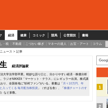
フ
経済
健康
コミック
競馬
公営競技
書籍
し・税
不動産
こづかい稼ぎ
マネーの達人
お宝・アート
コラム
ニュース
記事
生
経済評論家
明治大学法学部卒業。軽妙な語り口と、分かりやすい経済・株価分析
。ラジオNIKKEII「マーケット・テラス」にレギュラー出演。株式講
おり、全国各地に"杉村ファン"がいる。著書は「
月々10万円、年
1
っと入ってくる 毎月配当株投資
」（すばる舎）、「
株価チャートのす
同）など多数。
2