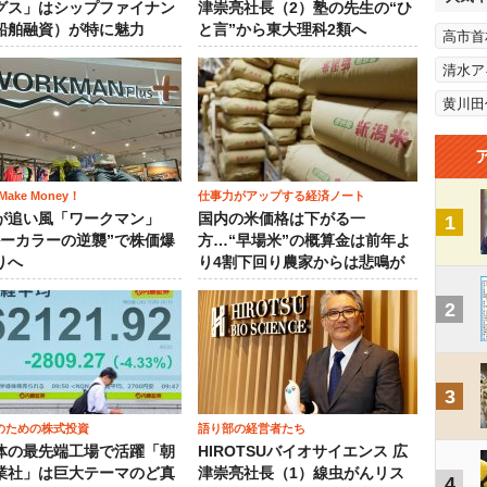
グス」はシップファイナン
津崇亮社長（2）塾の先生の“ひ
船舶融資）が特に魅力
と言”から東大理科2類へ
高市首
清水ア
黄川田
ake Money！
仕事力がアップする経済ノート
が追い風「ワークマン」
国内の米価格は下がる一
1
ルーカラーの逆襲”で株価爆
方…“早場米”の概算金は前年よ
りへ
り4割下回り農家からは悲鳴が
2
3
のための株式投資
語り部の経営者たち
体の最先端工場で活躍「朝
HIROTSUバイオサイエンス 広
業社」は巨大テーマのど真
津崇亮社長（1）線虫がんリス
4