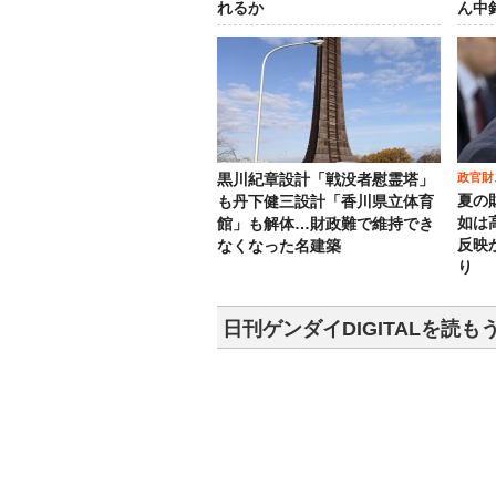
れるか
ん中
政官財
黒川紀章設計「戦没者慰霊塔」
夏の
も丹下健三設計「香川県立体育
如は
館」も解体…財政難で維持でき
反映
なくなった名建築
り
日刊ゲンダイDIGITALを読も