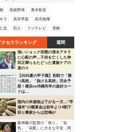
相
高校野球
青木歌音
キラ
高市早苗
高市政権
仁志
巨人
フジテレビ
受験
アクセスランキング
週間
強いショック状態の清水アキラ
に心配の声…子供を亡くした神
田正輝らもたどった遺族ケアの
道のり
【2026夏の甲子園】初戦で「勝
つ高校」「負ける高校」完全予
想！横浜vs沖縄尚学の超好カー
ドは…
国内の米価格は下がる一方…“早
場米”の概算金は前年より4割下
回り農家からは悲鳴が
阪神藤川監督の「焦り」「短
気」「采配」に大きな不安…岡