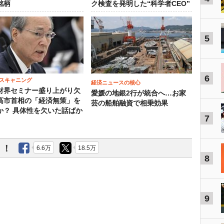
銘柄
ク検査を発明した“科学者CEO”
5
6
スキャニング
経済ニュースの核心
財界セミナー盛り上がり欠
愛媛の地銀2行が統合へ…お家
高市首相の「経済無策」を
芸の船舶融資で相乗効果
か？ 具体性を欠いた話ばか
7
う！
6.6万
18.5万
8
9