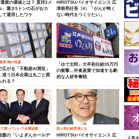
）通貨の価値とは？ 直径3メ
HIROTSUバイオサイエンス 広
ル、重さ5トンの石がおカ
津崇亮社長（4）「がんが怖く
して通用したワケ
ない時代をつくりたい」
業界 噂の現場
「ゆで太郎」大卒初任給35万円
で広がる「不動産AI買収」
の衝撃…外食産業で加速する劇
…迷う日本企業は丸ごと買
的な人材争奪戦
られる？
SAで買っていい？企業診断
語り部の経営者たち
地盤の「いよぎんホールデ
HIROTSUバイオサイエンス 広
人気