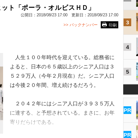
ヒット「ポーラ・オルビスＨＤ」
公開日：
2018/08/23 17:00
更新日：
2018/08/23 17:00
3
>> バックナンバー
印刷
4
人生１００年時代を迎えている。総務省に
よると、日本の６５歳以上のシニア人口は３
5
５２９万人（今年２月現在）だ。シニア人口
は今後２０年間、増え続けるだろう。
２０４２年にはシニア人口が３９３５万人
PR
に達する、と予想されている。まさに、お年
寄りだらけである。
PR