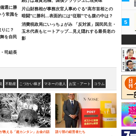
続けば通貨危機、国債クラッシュに現実味
備選に勝
片山財務相が事務次官人事めぐる“高市首相との
いう常識を
暗闘”に勝利…表面的には“従順”でも腹の中は？
5
消費税政局にいっちょがみ 「反対派」国民民主・
取りに？
玉木代表もヒートアップ…見え隠れする最長老の
の舞を自民
影
組・司組長
税
不動産
こづかい稼ぎ
マネーの達人
お宝・アート
コラム
が教える「超カンタン」お金の話
語り部の経営者たち