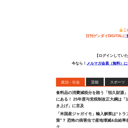
こ
日刊ゲンダイDIGITALに
【ログインしてい
今なら！
メルマガ会員（無料）に
政治・社会
芸能
スポーツ
食料品の消費減税分を賄う「恒久財源」
にある！ 25年度与党税制改正大綱は「
き上げ」に言及
「米国産ジャガイモ」輸入解禁は“トラ
策”？ 恐怖の病害虫で産地壊滅&自給率
ク