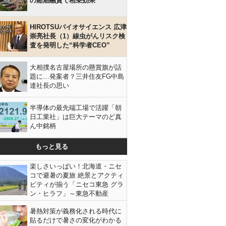
の船舶融資で相乗効果
HIROTSUバイオサイエンス 広津
崇亮社長（1）線虫がんリスク検
査を発明した“科学者CEO”
大相撲名古屋場所の懸賞旗が話
題に…発案者？三井住友FG中島
達社長の思い
半導体の最先端工場で活躍「朝
日工業社」は巨大テーマのど真
ん中銘柄
もっと見る
楽しさいっぱい！北海道・ニセ
コで避暑の夏旅 絶景とアクティ
ビティが揃う「ニセコ東急 グラ
ン・ヒラフ」～東急不動産
暑熱対策が義務化される時代に
貼るだけで暑さの変化がわかる