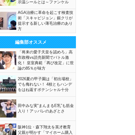
示温シールとは～ファンケル
AGA治療に革命を起こす検査技
術「スキャビジョン」銀クリが
提示する新しい薄毛治療のあり
方
編集部オススメ
「将来の愛子天皇を認めろ」高
市政権vs読売新聞でバトル激
化！ 皇室典範「再び改定」に世
論の85％が味方
2026夏の甲子園は「初出場校」
でも侮れない！ 4校ともハンデ
をはね返すポテンシャル十分
田中みな実“まんまるE乳”も筋金
入り！アッパレのあざとさ
阪神1位・森下翔太を英才教育
父親が明かす「マイホーム購入