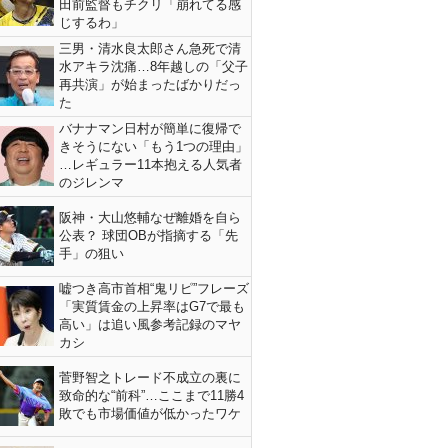
田前監督もチクリ「崩れてる感
じするわ」
三男・清水良太郎さん急死で清
水アキラ沈痛…8年越しの「父子
再共演」が始まったばかりだっ
た
バナナマン日村が簡単に復帰で
きそうにない「もう1つの理由」
…レギュラー11本抱える人気者
のジレンマ
阪神・大山悠輔なぜ離婚を自ら
公表？ 球団OBが指摘する「先
手」の狙い
嘘つき高市首相“鬼リピ”フレーズ
「実質賃金の上昇率はG7で最も
高い」は追い風参考記録のマヤ
カシ
菅野智之トレード不成立の裏に
致命的な“前科”…ここまで11勝4
敗でも市場価値が低かったワケ