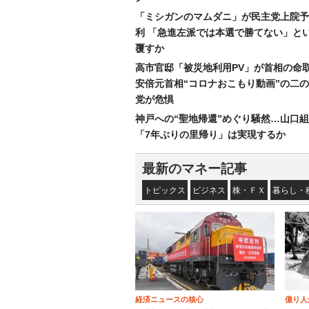
「ミシガンのマムダニ」が民主党上院予
利 「急進左派では本選で勝てない」と
覆すか
高市官邸「被災地利用PV」が首相の命
安倍元首相“コロナおこもり動画”の二
党が危惧
神戸への“聖地帰還”めぐり騒然…山口
「7年ぶりの里帰り」は実現するか
最新のマネー記事
トピックス
ビジネス
株・ＦＸ
暮らし・
経済ニュースの核心
億り人