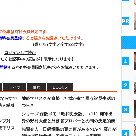
もちろん、…
PR
の記事は有料会員限定です。
有料会員登録
すると続きをお読みいただけます。
(残り787文字／全文928文字)
ログインして読む
ただくと記事中の広告が非表示になります】
1
登録
すると有料会員限定記事が3本お読みいただけます。
2
ライフ
健康
BOOKS
ならすで
地経学リスクが直撃した我が家で思う被災生活の
法人税引
つらさ
3
シリーズ 保阪メモ「昭和史余話」（11）海軍出
ンプ対
身の野村大使と外務省プロパーとの間の決定的溝
低下リス
協調介入、日銀恫喝の裏に何があるのか？ 高市が
4