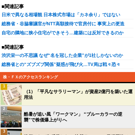
■関連記事
日米で異なる相場観 日本株式市場は「カネ余り」ではない
総務省・谷脇審議官がNTT高額接待で官房付に 事実上の更迭
自宅の隣地に狭小住宅ができそう…建築には反対できるのか
■関連記事
渋沢栄一の不思議 なぜ“名を冠した企業”が1社しかないのか
総務省との“ズブズブ関係”疑惑が飛び火…TV局は戦々恐々
株・ＦＸのアクセスランキング
1
（1）「平凡なサラリーマン」が資産2億円を築いた運
用法
2
酷暑が追い風「ワークマン」 “ブルーカラーの逆
襲”で株価爆上がりへ
3