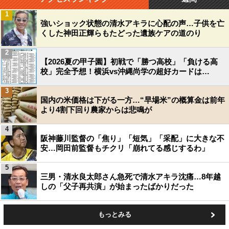
1
強いショック状態の清水アキラに心配の声…子供を亡
くした神田正輝らもたどった遺族ケアの道のり
2
【2026夏の甲子園】初戦で「勝つ高校」「負ける高
校」完全予想！横浜vs沖縄尚学の超好カードは…
3
国内の米価格は下がる一方…“早場米”の概算金は前年
より4割下回り農家からは悲鳴が
4
阪神藤川監督の「焦り」「短気」「采配」に大きな不
安…岡田前監督もチクリ「崩れてる感じするわ」
5
三男・清水良太郎さん急死で清水アキラ沈痛…8年越
しの「父子再共演」が始まったばかりだった
もっとみる