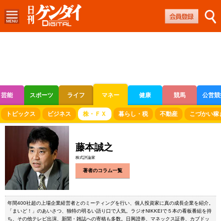
芸能
スポーツ
ライフ
マネー
健康
競馬
公営競
ボートレース
競輪
オートレース
トピックス
ビジネス
株・ＦＸ
暮らし・税
不動産
こづかい稼
藤本誠之
株式評論家
著者のコラム一覧
年間400社超の上場企業経営者とのミーティングを行い、個人投資家に真の成長企業を紹介。
「まいど！」のあいさつ、独特の明るい語り口で人気。ラジオNIKKEIで５本の看板番組を持
ち、その他テレビ出演、新聞・雑誌への寄稿も多数。日興證券、マネックス証券、カブドッ