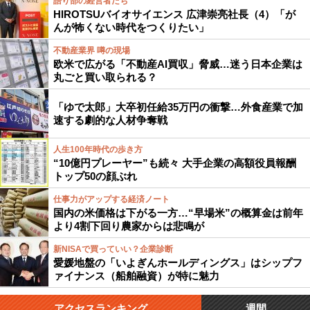
語り部の経営者たち
HIROTSUバイオサイエンス 広津崇亮社長（4）「が
んが怖くない時代をつくりたい」
不動産業界 噂の現場
欧米で広がる「不動産AI買収」脅威…迷う日本企業は
丸ごと買い取られる？
「ゆで太郎」大卒初任給35万円の衝撃…外食産業で加
速する劇的な人材争奪戦
人生100年時代の歩き方
“10億円プレーヤー”も続々 大手企業の高額役員報酬
トップ50の顔ぶれ
仕事力がアップする経済ノート
国内の米価格は下がる一方…“早場米”の概算金は前年
より4割下回り農家からは悲鳴が
新NISAで買っていい？企業診断
愛媛地盤の「いよぎんホールディングス」はシップフ
ァイナンス（船舶融資）が特に魅力
アクセスランキング
週間