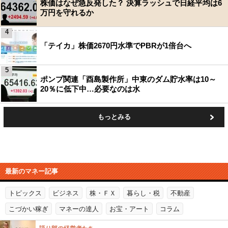
株価はなぜ急反発した？ 決算ラッシュで日経平均は6
万円を守れるか
4
「テイカ」株価2670円水準でPBRが1倍台へ
5
ポンプ関連「酉島製作所」中東のダム貯水率は10～
20％に低下中…必要なのは水
もっとみる
最新のマネー記事
トピックス
ビジネス
株・ＦＸ
暮らし・税
不動産
こづかい稼ぎ
マネーの達人
お宝・アート
コラム