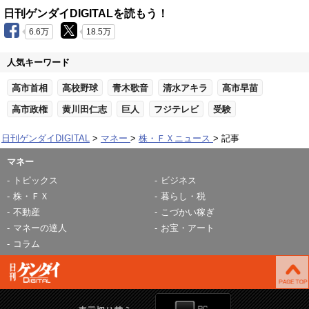
日刊ゲンダイDIGITALを読もう！
6.6万
18.5万
人気キーワード
高市首相
高校野球
青木歌音
清水アキラ
高市早苗
高市政権
黄川田仁志
巨人
フジテレビ
受験
日刊ゲンダイDIGITAL
マネー
株・ＦＸニュース
記事
マネー
トピックス
ビジネス
株・ＦＸ
暮らし・税
不動産
こづかい稼ぎ
マネーの達人
お宝・アート
コラム