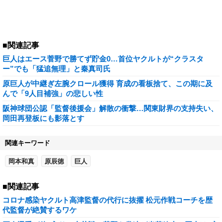
■関連記事
巨人はエース菅野で勝てず貯金0…首位ヤクルトが“クラスタ
ー”でも「猛追無理」と秦真司氏
原巨人が中継ぎ左腕クロール獲得 育成の看板捨て、この期に及
んで「9人目補強」の悲しい性
阪神球団公認「監督後援会」解散の衝撃…関東財界の支持失い、
岡田再登板にも影落とす
関連キーワード
岡本和真
原辰徳
巨人
■関連記事
コロナ感染ヤクルト高津監督の代行に抜擢 松元作戦コーチを歴
代監督が絶賛するワケ