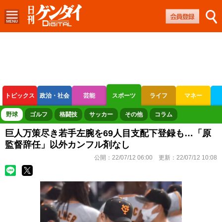
トピックス
政治・社会
芸能
スポーツ
ライフ
マネー
ボートレース
競輪
オートレース
野球
ゴルフ
格闘技
サッカー
その他
コラム
巨人万策尽き若手左腕を69人目支配下登録も…「原
監督辞任」以外カンフル剤なし
公開：
22/07/12 06:00
更新：
22/07/12 10:08