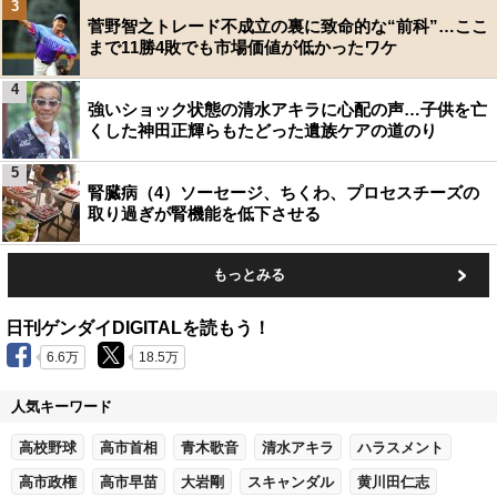
3
菅野智之トレード不成立の裏に致命的な“前科”…ここ
まで11勝4敗でも市場価値が低かったワケ
4
強いショック状態の清水アキラに心配の声…子供を亡
くした神田正輝らもたどった遺族ケアの道のり
5
腎臓病（4）ソーセージ、ちくわ、プロセスチーズの
取り過ぎが腎機能を低下させる
もっとみる
日刊ゲンダイDIGITALを読もう！
6.6万
18.5万
人気キーワード
高校野球
高市首相
青木歌音
清水アキラ
ハラスメント
高市政権
高市早苗
大岩剛
スキャンダル
黄川田仁志