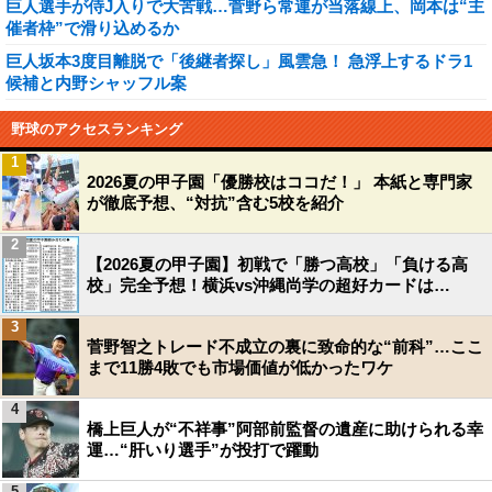
巨人選手が侍J入りで大苦戦…菅野ら常連が当落線上、岡本は“主
催者枠”で滑り込めるか
巨人坂本3度目離脱で「後継者探し」風雲急！ 急浮上するドラ1
候補と内野シャッフル案
野球のアクセスランキング
1
2026夏の甲子園「優勝校はココだ！」 本紙と専門家
が徹底予想、“対抗”含む5校を紹介
2
【2026夏の甲子園】初戦で「勝つ高校」「負ける高
校」完全予想！横浜vs沖縄尚学の超好カードは…
3
菅野智之トレード不成立の裏に致命的な“前科”…ここ
まで11勝4敗でも市場価値が低かったワケ
4
橋上巨人が“不祥事”阿部前監督の遺産に助けられる幸
運…“肝いり選手”が投打で躍動
5