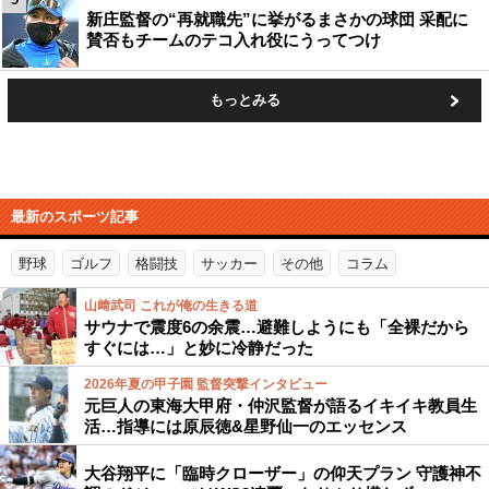
新庄監督の“再就職先”に挙がるまさかの球団 采配に
賛否もチームのテコ入れ役にうってつけ
もっとみる
最新のスポーツ記事
野球
ゴルフ
格闘技
サッカー
その他
コラム
山﨑武司 これが俺の生きる道
サウナで震度6の余震…避難しようにも「全裸だから
すぐには…」と妙に冷静だった
2026年夏の甲子園 監督突撃インタビュー
元巨人の東海大甲府・仲沢監督が語るイキイキ教員生
活…指導には原辰徳&星野仙一のエッセンス
大谷翔平に「臨時クローザー」の仰天プラン 守護神不