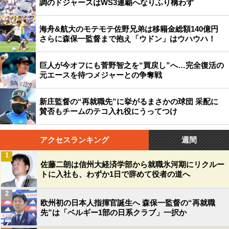
調のドジャースはWS3連覇へなりふり構わず
海舟&航大のモテモテ佐野兄弟は移籍金総額140億円
さらに森保一監督まで抱え「ウドン」はウハウハ！
巨人が今オフにも菅野智之を“買戻し”へ…完全復活の
元エースを待つメジャーとの争奪戦
新庄監督の“再就職先”に挙がるまさかの球団 采配に
賛否もチームのテコ入れ役にうってつけ
アクセスランキング
週間
1
佐藤二朗は信州大経済学部から就職氷河期にリクルー
トに入社も、わずか1日で辞めて役者の道へ
2
欧州初の日本人指揮官誕生へ 森保一監督の“再就職
先”は「ベルギー1部の日系クラブ」一択か