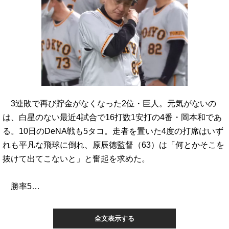
3連敗で再び貯金がなくなった2位・巨人。元気がないの
は、白星のない最近4試合で16打数1安打の4番・岡本和であ
る。10日のDeNA戦も5タコ。走者を置いた4度の打席はいず
れも平凡な飛球に倒れ、原辰徳監督（63）は「何とかそこを
抜けて出てこないと」と奮起を求めた。
勝率5…
全文表示する