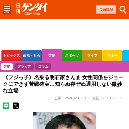
トピックス
政治・社会
芸能
スポーツ
ライフ
マネー
ボートレース
競輪
オートレース
芸能
グラビア
コラム
《フジっ子》名乗る明石家さんま 女性関係をジョー
クにできず苦戦確実…知らぬ存ぜぬ通用しない微妙
な立場
公開：
25/01/23 11:10
更新：
25/01/23 11:11