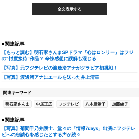
全文表示する
■関連記事
【もっと読む】明石家さんまSPドラマ『心はロンリー』はフジ
の“忖度接待”作品？ 辛辣感想に誤解も混じる
【写真】元フジテレビの渡邊渚アナがグラビア初挑戦！
【写真】渡邊渚アナにエールを送った井上清華
関連キーワード
明石家さんま
中居正広
フジテレビ
八木亜希子
加藤綾子
■関連記事
【写真】菊間千乃弁護士、堂々の「情報7days」出演にフジテレ
ビへの忠誠心を感じたとする声が続々