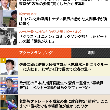
東京が“攻めの姿勢”貫くしたたか皮算用
孤独のキネマ
【白パンと独裁者】ナチス敗戦の愚かな人間模様が胸
に響く
スージー鈴木のゼロからぜんぶ聴くビートルズ
『グラス・オニオン』コミックソング然としたビート
ルズ版「微笑がえし」
アクセスランキング
週間
1
佐藤二朗は信州大経済学部から就職氷河期にリクルー
トに入社も、わずか1日で辞めて役者の道へ
2
欧州初の日本人指揮官誕生へ 森保一監督の“再就職
先”は「ベルギー1部の日系クラブ」一択か
3
菅野智之トレード不成立の裏に致命的な“前科”…ここ
まで11勝4敗でも市場価値が低かったワケ