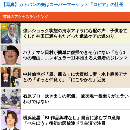
【写真】カトパンの夫はスーパーマーケット「ロピア」の社長
芸能のアクセスランキング
1
強いショック状態の清水アキラに心配の声…子供を亡
くした神田正輝らもたどった遺族ケアの道のり
2
バナナマン日村が簡単に復帰できそうにない「もう1
つの理由」…レギュラー11本抱える人気者のジレンマ
3
中村倫也が「風、薫る」に大貢献…妻・水卜麻美アナ
との「ずっと仲良く」「にこやかな」近況
4
石原プロ「炊き出しの流儀」 被災地一番乗りがエラい
わけではない
5
横浜流星「BL作品興味なし」発言に滲むプロ意識
「べらぼう」後初の民放連ドラ主演で注目