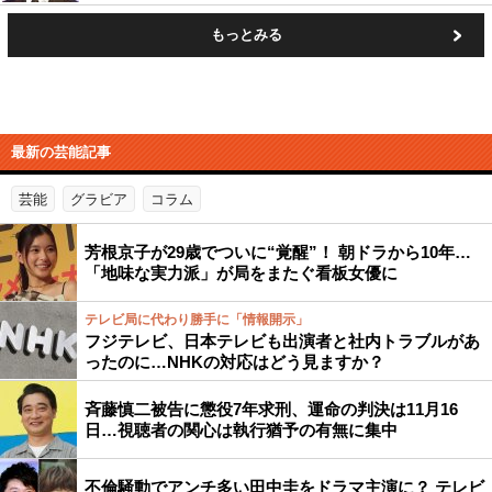
もっとみる
最新の芸能記事
芸能
グラビア
コラム
芳根京子が29歳でついに“覚醒”！ 朝ドラから10年…
「地味な実力派」が局をまたぐ看板女優に
テレビ局に代わり勝手に「情報開示」
フジテレビ、日本テレビも出演者と社内トラブルがあ
ったのに…NHKの対応はどう見ますか？
斉藤慎二被告に懲役7年求刑、運命の判決は11月16
日…視聴者の関心は執行猶予の有無に集中
不倫騒動でアンチ多い田中圭をドラマ主演に？ テレビ