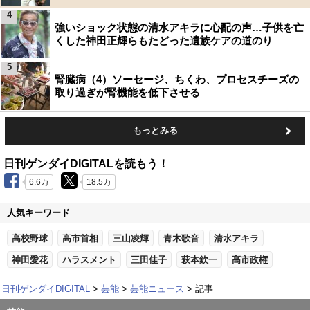
4
強いショック状態の清水アキラに心配の声…子供を亡
くした神田正輝らもたどった遺族ケアの道のり
5
腎臓病（4）ソーセージ、ちくわ、プロセスチーズの
取り過ぎが腎機能を低下させる
もっとみる
日刊ゲンダイDIGITALを読もう！
6.6万
18.5万
人気キーワード
高校野球
高市首相
三山凌輝
青木歌音
清水アキラ
神田愛花
ハラスメント
三田佳子
萩本欽一
高市政権
日刊ゲンダイDIGITAL
芸能
芸能ニュース
記事