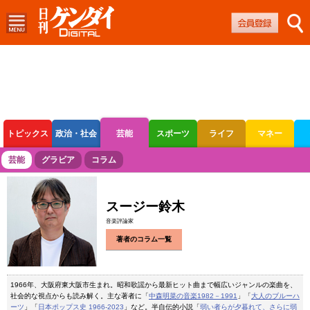
トピックス
政治・社会
芸能
スポーツ
ライフ
マネー
ボートレース
競輪
オートレース
芸能
グラビア
コラム
スージー鈴木
音楽評論家
著者のコラム一覧
1966年、大阪府東大阪市生まれ。昭和歌謡から最新ヒット曲まで幅広いジャンルの楽曲を、
社会的な視点からも読み解く。主な著者に「
中森明菜の音楽1982－1991
」「
大人のブルーハ
ーツ
」「
日本ポップス史 1966-2023
」など。半自伝的小説「
弱い者らが夕暮れて、さらに弱