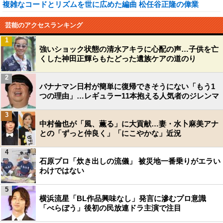
複雑なコードとリズムを世に広めた編曲 松任谷正隆の偉業
芸能のアクセスランキング
1
強いショック状態の清水アキラに心配の声…子供を亡
くした神田正輝らもたどった遺族ケアの道のり
2
バナナマン日村が簡単に復帰できそうにない「もう1
つの理由」…レギュラー11本抱える人気者のジレンマ
3
中村倫也が「風、薫る」に大貢献…妻・水卜麻美アナ
との「ずっと仲良く」「にこやかな」近況
4
石原プロ「炊き出しの流儀」 被災地一番乗りがエラい
わけではない
5
横浜流星「BL作品興味なし」発言に滲むプロ意識
「べらぼう」後初の民放連ドラ主演で注目