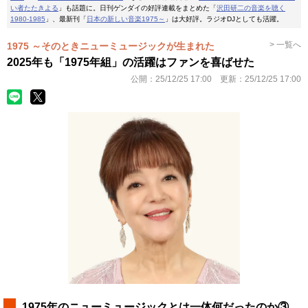
い者たたきよる
」も話題に。日刊ゲンダイの好評連載をまとめた「
沢田研二の音楽を聴く
1980-1985
」、最新刊「
日本の新しい音楽1975～
」は大好評。ラジオDJとしても活躍。
> 一覧へ
1975 ～そのときニューミュージックが生まれた
2025年も「1975年組」の活躍はファンを喜ばせた
公開：
25/12/25 17:00
更新：
25/12/25 17:00
1975年のニューミュージックとは一体何だったのか③