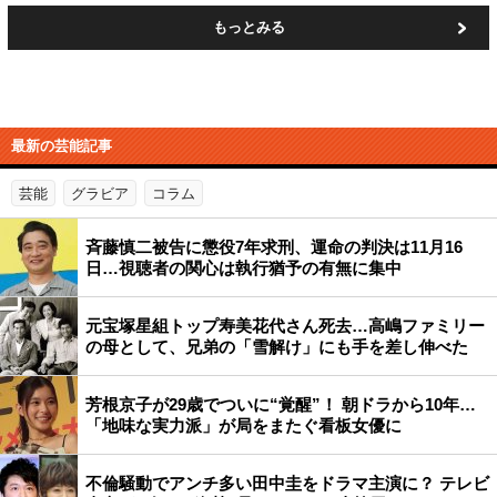
もっとみる
最新の芸能記事
芸能
グラビア
コラム
斉藤慎二被告に懲役7年求刑、運命の判決は11月16
日…視聴者の関心は執行猶予の有無に集中
元宝塚星組トップ寿美花代さん死去…高嶋ファミリー
の母として、兄弟の「雪解け」にも手を差し伸べた
芳根京子が29歳でついに“覚醒”！ 朝ドラから10年…
「地味な実力派」が局をまたぐ看板女優に
不倫騒動でアンチ多い田中圭をドラマ主演に？ テレビ