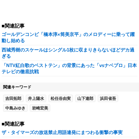
■関連記事
ゴールデンコンビ「橋本淳×筒美京平」のメロディーに乗って躍
動し始める
西城秀樹のスケールはシングル1枚に収まりきらないほどデカ過
ぎる
「NTV紅白歌のベストテン」の背景にあった「vsナベプロ」日本
テレビの徹底抗戦
関連キーワード
吉田拓郎
井上陽水
松任谷由実
山下達郎
浜田省吾
中島みゆき
岩崎宏美
■関連記事
ザ・タイマーズの放送禁止用語連発にまつわる衝撃の事実