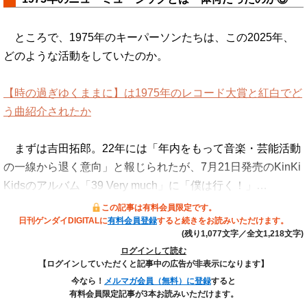
ところで、1975年のキーパーソンたちは、この2025年、
どのような活動をしていたのか。
【時の過ぎゆくままに】は1975年のレコード大賞と紅白でど
う曲紹介されたか
まずは吉田拓郎。22年には「年内をもって音楽・芸能活動
の一線から退く意向」と報じられたが、7月21日発売のKinKi
Kidsのアルバム「39 Very much」に「僕は行く！」…
この記事は有料会員限定です。
日刊ゲンダイDIGITALに
有料会員登録
すると続きをお読みいただけます。
(残り1,077文字／全文1,218文字)
ログインして読む
【ログインしていただくと記事中の広告が非表示になります】
今なら！
メルマガ会員（無料）に登録
すると
有料会員限定記事が3本お読みいただけます。