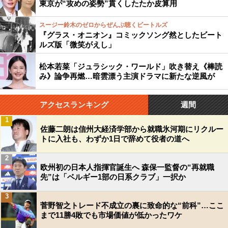
東京が“攻めの姿勢”貫くしたたか皮算用
スージー鈴木のゼロからぜんぶ聴くビートルズ
『グラス・オニオン』コミックソング然としたビート
ルズ版「微笑がえし」
松本若菜「ジュラシック・ワールド」吹き替え《棒読
み》論争再燃…暗雲漂う主演ドラマに新たな逆風が
アクセスランキング
週間
1
佐藤二朗は信州大経済学部から就職氷河期にリクルー
トに入社も、わずか1日で辞めて役者の道へ
2
欧州初の日本人指揮官誕生へ 森保一監督の“再就職
先”は「ベルギー1部の日系クラブ」一択か
3
菅野智之トレード不成立の裏に致命的な“前科”…ここ
まで11勝4敗でも市場価値が低かったワケ