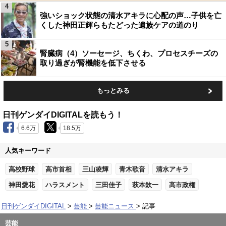
4
強いショック状態の清水アキラに心配の声…子供を亡
くした神田正輝らもたどった遺族ケアの道のり
5
腎臓病（4）ソーセージ、ちくわ、プロセスチーズの
取り過ぎが腎機能を低下させる
もっとみる
日刊ゲンダイDIGITALを読もう！
6.6万
18.5万
人気キーワード
高校野球
高市首相
三山凌輝
青木歌音
清水アキラ
神田愛花
ハラスメント
三田佳子
萩本欽一
高市政権
日刊ゲンダイDIGITAL
芸能
芸能ニュース
記事
芸能