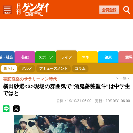
治・社会
芸能
スポーツ
ライフ
マネー
健康
競馬
ボートレース
競輪
オートレース
暮らし
グルメ
アミューズメント
コラム
> 一覧へ
喜怒哀楽のサラリーマン時代
横田砂選<3>現場の雰囲気で“酒鬼薔薇聖斗”は中学生
ではと
公開：
19/10/31 06:00
更新：
19/10/31 06:00