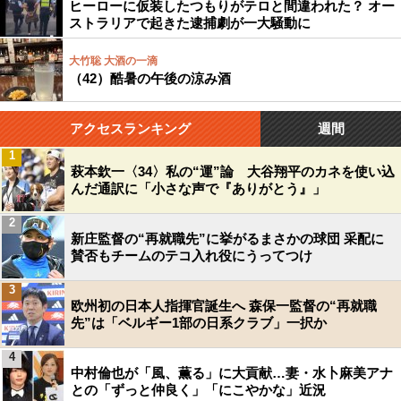
ヒーローに仮装したつもりがテロと間違われた？ オー
ストラリアで起きた逮捕劇が一大騒動に
大竹聡 大酒の一滴
（42）酷暑の午後の涼み酒
アクセスランキング
週間
1
萩本欽一〈34〉私の“運”論 大谷翔平のカネを使い込
んだ通訳に「小さな声で『ありがとう』」
2
新庄監督の“再就職先”に挙がるまさかの球団 采配に
賛否もチームのテコ入れ役にうってつけ
3
欧州初の日本人指揮官誕生へ 森保一監督の“再就職
先”は「ベルギー1部の日系クラブ」一択か
4
中村倫也が「風、薫る」に大貢献…妻・水卜麻美アナ
との「ずっと仲良く」「にこやかな」近況