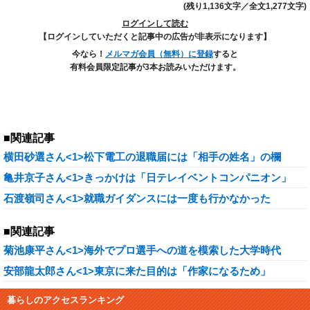
(残り1,136文字／全文1,277文字)
ログインして読む
【ログインしていただくと記事中の広告が非表示になります】
今なら！
メルマガ会員（無料）に登録
すると
有料会員限定記事が3本お読みいただけます。
■関連記事
横田砂選さん<1>松下電工の退職届には「相手の姓名」の欄
亀井京子さん<1>きっかけは「日テレイベントコンパニオン」
石渡嶺司さん<1>就職ガイダンスには一度も行かなかった
■関連記事
菊池康平さん<1>海外でプロ選手への道を模索した大学時代
安部龍太郎さん<1>東京に来た目的は「作家になるため」
暮らしのアクセスランキング