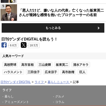
5
「恩人だけど、嫌いな人の代表」亡くなった板東英二
さんが複雑な感情を抱いたプロデューサーの名前
もっとみる
日刊ゲンダイDIGITALを読もう！
6.6万
18.5万
人気キーワード
高校野球
高市首相
三山凌輝
板東英二
清水アキラ
ハラスメント
三田佳子
広末涼子
高市政権
巨人
日刊ゲンダイDIGITAL
ライフ
暮らしニュース
記事
ライフ
暮らし
グルメ
アミューズメント
コラム