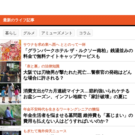
最新のライフ記事
暮らし
グルメ
アミューズメント
コラム
サウナを求め東へ西へ ととのって一杯
「グランパークホテル ザ・ルクソー南柏」銭湯並みの
料金で無料ナイトキャップサービスも
「表と裏」の法律知識
大阪では刃物男が撃たれた死亡…警察官の発砲はどん
な場合に許される？
消費支出が7カ月連続マイナス…節約強いられケチる
お盆シーズン、インフレ地獄で「家計破壊」の夏に
年金不安時代を生きるワーキングシニアの懊悩
年金生活者を悩ませる墓問題 維持費も「墓じまい」の
費用も払えない人はどうすればいいのか？
もぎたて海外仰天ニュース