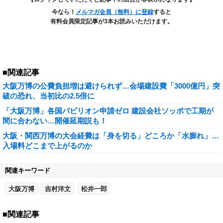
今なら！
メルマガ会員（無料）に登録
すると
有料会員限定記事が3本お読みいただけます。
■関連記事
大阪万博の公費負担増は避けられず…会場建設費「3000億円」突
破の恐れ、当初比の2.5倍に
「大阪万博」各国パビリオン申請ゼロ 建設会社ソッポで工期が
間に合わない…開催延期説も！
大阪・関西万博の大会経費は「身を切る」どころか「水膨れ」…
入場料どこまで上がるのか
関連キーワード
大阪万博
吉村洋文
松井一郎
■関連記事