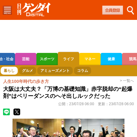
治・社会
芸能
スポーツ
ライフ
マネー
健康
競馬
ボートレース
競輪
オートレース
暮らし
グルメ
アミューズメント
コラム
> 一覧へ
人生100年時代の歩き方
大阪は大丈夫？「万博の基礎知識」赤字脱却の“起爆
剤”はベリーダンスのへそ出しルックだった
公開：
23/07/28 06:00
更新：
23/07/28 06:00