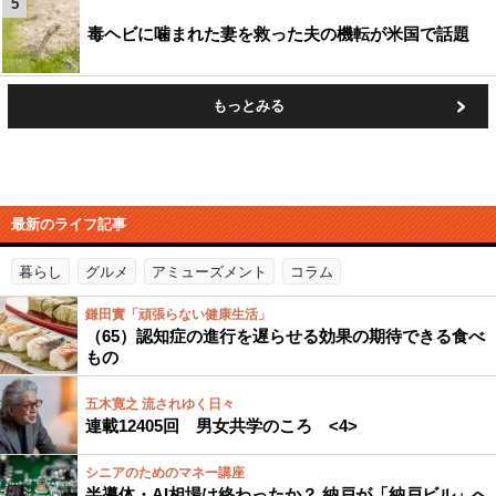
5
毒ヘビに噛まれた妻を救った夫の機転が米国で話題
もっとみる
最新のライフ記事
暮らし
グルメ
アミューズメント
コラム
鎌田實「頑張らない健康生活」
（65）認知症の進行を遅らせる効果の期待できる食べ
もの
五木寛之 流されゆく日々
連載12405回 男女共学のころ <4>
シニアのためのマネー講座
半導体・AI相場は終わったか？ 納戸が「納戸ビル」へ