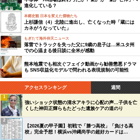
進化している？
本郷史観 日本を変えた傑物たち
上杉謙信（4）北陸に進出し、亡くなった時「蔵には
カネがうなっていた」
もぎたて海外仰天ニュース
落雷でトラックを失った父に9歳の息子は…米ユタ州
での心温まる後日談に全米が感動
熊本地震でも相次ぐフェイク動画から勧善懲悪ドラマ
も SNS収益化モデルで問われる表現規制の可能性
アクセスランキング
週間
1
強いショック状態の清水アキラに心配の声…子供を亡
くした神田正輝らもたどった遺族ケアの道のり
2
【2026夏の甲子園】初戦で「勝つ高校」「負ける高
校」完全予想！横浜vs沖縄尚学の超好カードは…