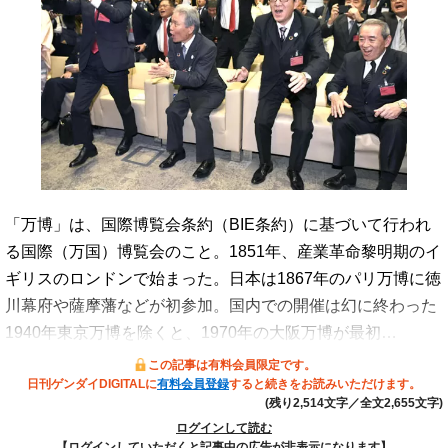
「万博」は、国際博覧会条約（BIE条約）に基づいて行われ
る国際（万国）博覧会のこと。1851年、産業革命黎明期のイ
ギリスのロンドンで始まった。日本は1867年のパリ万博に徳
川幕府や薩摩藩などが初参加。国内での開催は幻に終わった
1940年東京万博を除くと、1970年の大阪万博が最初…
この記事は有料会員限定です。
日刊ゲンダイDIGITALに
有料会員登録
すると続きをお読みいただけます。
(残り2,514文字／全文2,655文字)
ログインして読む
【ログインしていただくと記事中の広告が非表示になります】