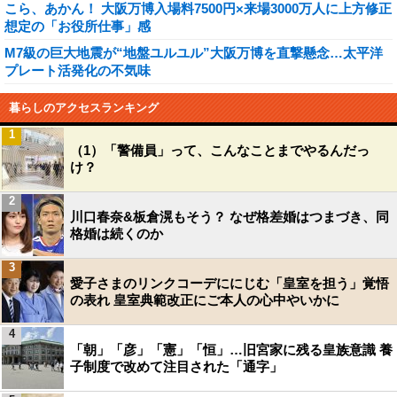
こら、あかん！ 大阪万博入場料7500円×来場3000万人に上方修正
想定の「お役所仕事」感
M7級の巨大地震が“地盤ユルユル”大阪万博を直撃懸念…太平洋
プレート活発化の不気味
暮らしのアクセスランキング
1
（1）「警備員」って、こんなことまでやるんだっ
け？
2
川口春奈&板倉滉もそう？ なぜ格差婚はつまづき、同
格婚は続くのか
3
愛子さまのリンクコーデににじむ「皇室を担う」覚悟
の表れ 皇室典範改正にご本人の心中やいかに
4
「朝」「彦」「憲」「恒」…旧宮家に残る皇族意識 養
子制度で改めて注目された「通字」