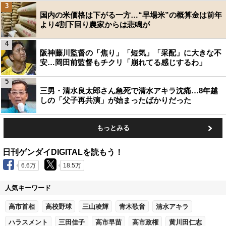
3
国内の米価格は下がる一方…“早場米”の概算金は前年
より4割下回り農家からは悲鳴が
4
阪神藤川監督の「焦り」「短気」「采配」に大きな不
安…岡田前監督もチクリ「崩れてる感じするわ」
5
三男・清水良太郎さん急死で清水アキラ沈痛…8年越
しの「父子再共演」が始まったばかりだった
もっとみる
日刊ゲンダイDIGITALを読もう！
6.6万
18.5万
人気キーワード
高市首相
高校野球
三山凌輝
青木歌音
清水アキラ
ハラスメント
三田佳子
高市早苗
高市政権
黄川田仁志