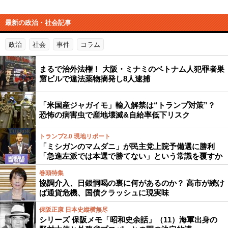
最新の政治・社会記事
政治
社会
事件
コラム
まるで治外法権！ 大阪・ミナミのベトナム人犯罪者巣
窟ビルで違法薬物摘発し8人逮捕
「米国産ジャガイモ」輸入解禁は“トランプ対策”？
恐怖の病害虫で産地壊滅&自給率低下リスク
トランプ2.0 現地リポート
「ミシガンのマムダニ」が民主党上院予備選に勝利
「急進左派では本選で勝てない」という常識を覆すか
巻頭特集
協調介入、日銀恫喝の裏に何があるのか？ 高市が続け
ば通貨危機、国債クラッシュに現実味
保阪正康 日本史縦横無尽
シリーズ 保阪メモ「昭和史余話」（11）海軍出身の