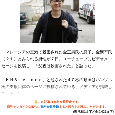
マレーシアの空港で殺害された金正男氏の息子、金漢率氏
（２１）とみられる男性が７日、ユーチューブにビデオメッ
セージを投稿し、「父親は殺害された」と語った。
「ＫＨＳ Ｖｉｄｅｏ」と題された４０秒の動画はハンソル
氏の支援団体のページに投稿されている。メディアが掲載し
ているハン…
この記事は有料会員限定です。
日刊ゲンダイDIGITALに
有料会員登録
すると続きをお読みいただけます。
(残り281文字／全文422文字)