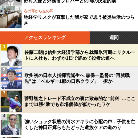
野村大使と外務省プロパーとの間の決定的溝
右の耳から左の耳
地経学リスクが直撃した我が家で思う被災生活のつら
さ
アクセスランキング
週間
1
佐藤二朗は信州大経済学部から就職氷河期にリクルー
トに入社も、わずか1日で辞めて役者の道へ
2
欧州初の日本人指揮官誕生へ 森保一監督の“再就職
先”は「ベルギー1部の日系クラブ」一択か
3
菅野智之トレード不成立の裏に致命的な“前科”…ここ
まで11勝4敗でも市場価値が低かったワケ
4
強いショック状態の清水アキラに心配の声…子供を亡
くした神田正輝らもたどった遺族ケアの道のり