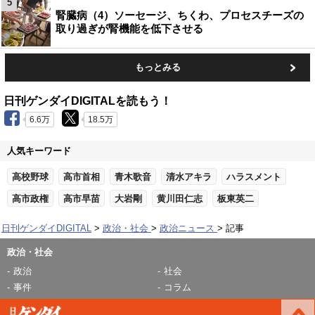
5
腎臓病（4）ソーセージ、ちくわ、プロセスチーズの
取り過ぎが腎機能を低下させる
もっとみる
日刊ゲンダイDIGITALを読もう！
6.6万
18.5万
人気キーワード
高校野球
高市首相
青木歌音
清水アキラ
ハラスメント
高市政権
高市早苗
大岩剛
黄川田仁志
板東英二
日刊ゲンダイDIGITAL
政治・社会
政治ニュース
記事
政治・社会
政治
社会
事件
コラム