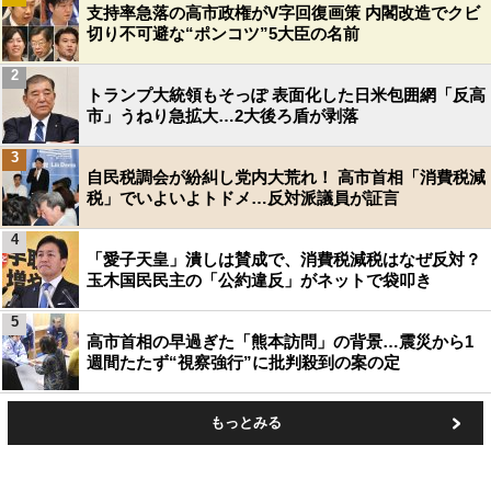
支持率急落の高市政権がV字回復画策 内閣改造でクビ
切り不可避な“ポンコツ”5大臣の名前
2
トランプ大統領もそっぽ 表面化した日米包囲網「反高
市」うねり急拡大…2大後ろ盾が剥落
3
自民税調会が紛糾し党内大荒れ！ 高市首相「消費税減
税」でいよいよトドメ…反対派議員が証言
4
「愛子天皇」潰しは賛成で、消費税減税はなぜ反対？
玉木国民民主の「公約違反」がネットで袋叩き
5
高市首相の早過ぎた「熊本訪問」の背景…震災から1
週間たたず“視察強行”に批判殺到の案の定
もっとみる