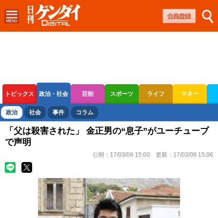
トピックス
政治・社会
芸能
スポーツ
ライフ
マネー
ボートレース
競輪
オートレース
政治
社会
事件
コラム
「父は殺害された」 金正男の“息子”がユーチューブ
で声明
公開：
17/03/08 15:00
更新：
17/03/08 15:06