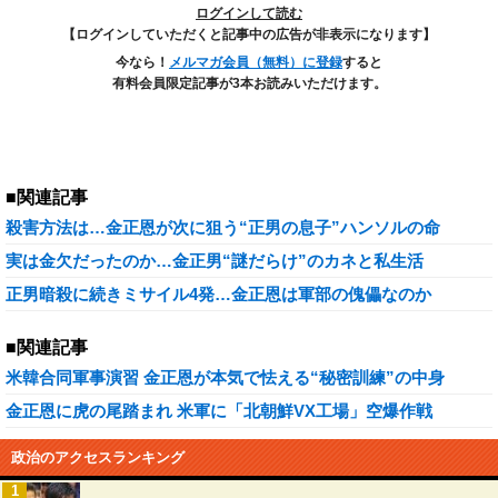
ログインして読む
【ログインしていただくと記事中の広告が非表示になります】
今なら！
メルマガ会員（無料）に登録
すると
有料会員限定記事が3本お読みいただけます。
■関連記事
殺害方法は…金正恩が次に狙う“正男の息子”ハンソルの命
実は金欠だったのか…金正男“謎だらけ”のカネと私生活
正男暗殺に続きミサイル4発…金正恩は軍部の傀儡なのか
■関連記事
米韓合同軍事演習 金正恩が本気で怯える“秘密訓練”の中身
金正恩に虎の尾踏まれ 米軍に「北朝鮮VX工場」空爆作戦
政治のアクセスランキング
1