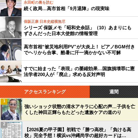
永田町の裏を読む
続く政局…高市首相「9月退陣」の現実味
保阪正康 日本史縦横無尽
シリーズ 保阪メモ「昭和史余話」（10）あまりにも
ずさんだった日本大使館の情報管理
高市首相“被災地利用PV”が大炎上！ ピアノBGM付き
でヘリから合掌、酷暑に汗一滴かかない不可解
すでに始まった「表現」の萎縮効果…国旗損壊罪に憲
法学者200人が「廃止」求める反対声明
アクセスランキング
週間
1
強いショック状態の清水アキラに心配の声…子供を亡
くした神田正輝らもたどった遺族ケアの道のり
2
【2026夏の甲子園】初戦で「勝つ高校」「負ける高
校」完全予想！横浜vs沖縄尚学の超好カードは…