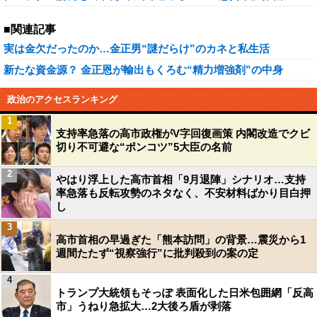
■関連記事
実は金欠だったのか…金正男“謎だらけ”のカネと私生活
新たな資金源？ 金正恩が輸出もくろむ“精力増強剤”の中身
政治のアクセスランキング
1
支持率急落の高市政権がV字回復画策 内閣改造でクビ
切り不可避な“ポンコツ”5大臣の名前
2
やはり浮上した高市首相「9月退陣」シナリオ…支持
率急落も反転攻勢のネタなく、不安材料ばかり目白押
し
3
高市首相の早過ぎた「熊本訪問」の背景…震災から1
週間たたず“視察強行”に批判殺到の案の定
4
トランプ大統領もそっぽ 表面化した日米包囲網「反高
市」うねり急拡大…2大後ろ盾が剥落