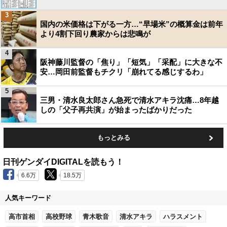
3
国内の米価格は下がる一方…“早場米”の概算金は前年
より4割下回り農家からは悲鳴が
4
阪神藤川監督の「焦り」「短気」「采配」に大きな不
安…岡田前監督もチクリ「崩れてる感じするわ」
5
三男・清水良太郎さん急死で清水アキラ沈痛…8年越
しの「父子再共演」が始まったばかりだった
もっとみる
日刊ゲンダイDIGITALを読もう！
6.6万
18.5万
人気キーワード
高市首相
高校野球
青木歌音
清水アキラ
ハラスメント