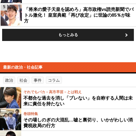
5
「将来の愛子天皇を認めろ」高市政権vs読売新聞でバ
トル激化！ 皇室典範「再び改定」に世論の85％が味
方
もっとみる
最新の政治・社会記事
政治
社会
事件
コラム
それでもバカ－高市早苗－とは戦え
不都合な過去を消し「ブレない」を自称する人間は未
来に責任を持たない
巻頭特集
その場しのぎの大混乱…嘘と裏切り、いかがわしい消
費税政局の行方