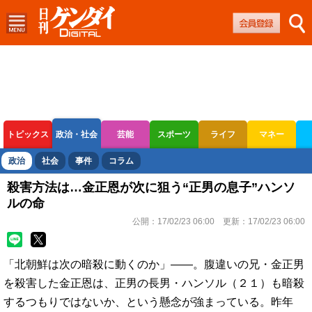
トピックス
政治・社会
芸能
スポーツ
ライフ
マネー
ボートレース
競輪
オートレース
政治
社会
事件
コラム
殺害方法は…金正恩が次に狙う“正男の息子”ハンソ
ルの命
公開：
17/02/23 06:00
更新：
17/02/23 06:00
「北朝鮮は次の暗殺に動くのか」――。腹違いの兄・金正男
を殺害した金正恩は、正男の長男・ハンソル（２１）も暗殺
するつもりではないか、という懸念が強まっている。昨年