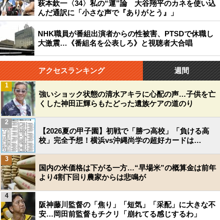
萩本欽一〈34〉私の“運”論 大谷翔平のカネを使い込
んだ通訳に「小さな声で『ありがとう』」
NHK職員が番組出演者からの性被害、PTSDで休職し
大激震…《番組名を公表しろ》と視聴者大合唱
アクセスランキング
週間
1
強いショック状態の清水アキラに心配の声…子供を亡
くした神田正輝らもたどった遺族ケアの道のり
2
【2026夏の甲子園】初戦で「勝つ高校」「負ける高
校」完全予想！横浜vs沖縄尚学の超好カードは…
3
国内の米価格は下がる一方…“早場米”の概算金は前年
より4割下回り農家からは悲鳴が
4
阪神藤川監督の「焦り」「短気」「采配」に大きな不
安…岡田前監督もチクリ「崩れてる感じするわ」