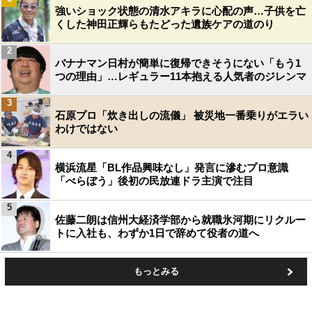
強いショック状態の清水アキラに心配の声…子供を亡
くした神田正輝らもたどった遺族ケアの道のり
2
バナナマン日村が簡単に復帰できそうにない「もう1
つの理由」…レギュラー11本抱える人気者のジレンマ
3
石原プロ「炊き出しの流儀」 被災地一番乗りがエラい
わけではない
4
横浜流星「BL作品興味なし」発言に滲むプロ意識
「べらぼう」後初の民放連ドラ主演で注目
5
佐藤二朗は信州大経済学部から就職氷河期にリクルー
トに入社も、わずか1日で辞めて役者の道へ
もっとみる