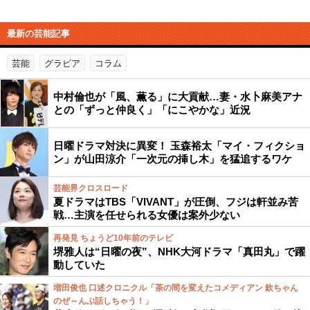
最新の芸能記事
芸能
グラビア
コラム
中村倫也が「風、薫る」に大貢献…妻・水卜麻美アナ
との「ずっと仲良く」「にこやかな」近況
日曜ドラマ対決に異変！ 玉森裕太「マイ・フィクショ
ン」が山田涼介「一次元の挿し木」を猛追するワケ
芸能界クロスロード
夏ドラマはTBS「VIVANT」が圧倒、フジは軒並み苦
戦…主演を任せられる女優は案外少ない
再発見 ちょうど10年前のテレビ
堺雅人は“日曜の夜”、NHK大河ドラマ「真田丸」で躍
動していた
増田俊也 口述クロニクル「茶の間を変えたコメディアン 欽ちゃん
のぜ～んぶ話しちゃう！」