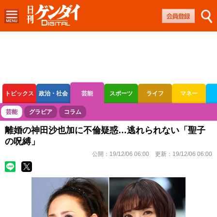
トピックス
政治・社会
芸能
スポーツ
ライフ
マネー
ボートレース
競輪
オートレース
芸能
グラビア
コラム
離婚の神田沙也加に不倫疑惑…逃れられない「聖子
の呪縛」
公開：
19/12/06 06:00
更新：
19/12/06 06:00