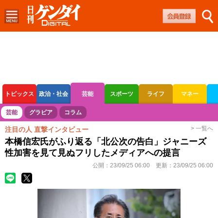
トピックス
政治・社会
芸能
スポーツ
ライフ
マネー
ボートレース
競輪
オートレース
芸能
グラビア
コラム
> 一覧へ
注目の人 直撃インタビュー
本橋信宏氏がふり返る「北公次の告白」ジャニーズ
性加害を見て見ぬフリしたメディアへの提言
公開：
23/09/25 06:00
更新：
23/09/25 06:00