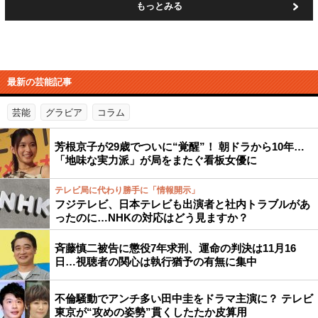
もっとみる
最新の芸能記事
芸能
グラビア
コラム
芳根京子が29歳でついに“覚醒”！ 朝ドラから10年…
「地味な実力派」が局をまたぐ看板女優に
テレビ局に代わり勝手に「情報開示」
フジテレビ、日本テレビも出演者と社内トラブルがあ
ったのに…NHKの対応はどう見ますか？
斉藤慎二被告に懲役7年求刑、運命の判決は11月16
日…視聴者の関心は執行猶予の有無に集中
不倫騒動でアンチ多い田中圭をドラマ主演に？ テレビ
東京が“攻めの姿勢”貫くしたたか皮算用