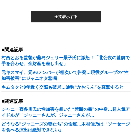
全文表示する
■関連記事
村西とおる監督が藤島ジュリー景子氏に激怒！「北公次の墓前で
手を合わせ、全財産を差し出せ」
元キスマイ、元V6メンバーが相次いで告発…現役グループの“性
加害被害”にジャニオタ悲鳴
キムタクと9年近く交際も破局…通称“かおりん”を直撃すると
■関連記事
ジャニー喜多川氏の性加害を暴いた“禁断の書”の中身…超人気ア
イドルが「ジャニーさんが、ジャニーさんが…」
どうなる“ジャニーズの妻たち”の命運…木村佳乃は「ソーセージ
を食べる演出は絶対できない」