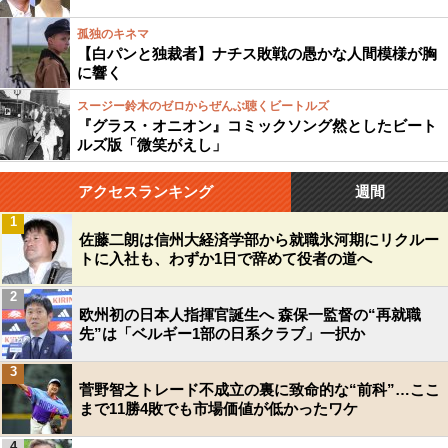
孤独のキネマ
【白パンと独裁者】ナチス敗戦の愚かな人間模様が胸
に響く
スージー鈴木のゼロからぜんぶ聴くビートルズ
『グラス・オニオン』コミックソング然としたビート
ルズ版「微笑がえし」
アクセスランキング
週間
1
佐藤二朗は信州大経済学部から就職氷河期にリクルー
トに入社も、わずか1日で辞めて役者の道へ
2
欧州初の日本人指揮官誕生へ 森保一監督の“再就職
先”は「ベルギー1部の日系クラブ」一択か
3
菅野智之トレード不成立の裏に致命的な“前科”…ここ
まで11勝4敗でも市場価値が低かったワケ
4