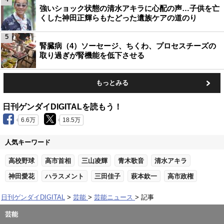
強いショック状態の清水アキラに心配の声…子供を亡
くした神田正輝らもたどった遺族ケアの道のり
5
腎臓病（4）ソーセージ、ちくわ、プロセスチーズの
取り過ぎが腎機能を低下させる
もっとみる
日刊ゲンダイDIGITALを読もう！
6.6万
18.5万
人気キーワード
高校野球
高市首相
三山凌輝
青木歌音
清水アキラ
神田愛花
ハラスメント
三田佳子
萩本欽一
高市政権
日刊ゲンダイDIGITAL
芸能
芸能ニュース
記事
芸能