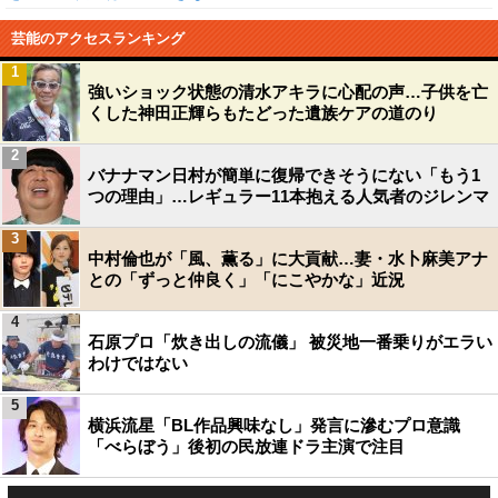
芸能のアクセスランキング
1
強いショック状態の清水アキラに心配の声…子供を亡
くした神田正輝らもたどった遺族ケアの道のり
2
バナナマン日村が簡単に復帰できそうにない「もう1
つの理由」…レギュラー11本抱える人気者のジレンマ
3
中村倫也が「風、薫る」に大貢献…妻・水卜麻美アナ
との「ずっと仲良く」「にこやかな」近況
4
石原プロ「炊き出しの流儀」 被災地一番乗りがエラい
わけではない
5
横浜流星「BL作品興味なし」発言に滲むプロ意識
「べらぼう」後初の民放連ドラ主演で注目