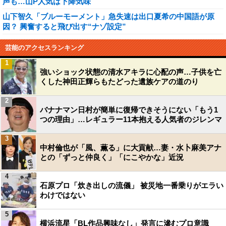
声も…山P人気は下降気味
山下智久「ブルーモーメント」急失速は出口夏希の中国語が原
因？ 興奮すると飛び出す“ナゾ設定”
芸能のアクセスランキング
1
強いショック状態の清水アキラに心配の声…子供を亡
くした神田正輝らもたどった遺族ケアの道のり
2
バナナマン日村が簡単に復帰できそうにない「もう1
つの理由」…レギュラー11本抱える人気者のジレンマ
3
中村倫也が「風、薫る」に大貢献…妻・水卜麻美アナ
との「ずっと仲良く」「にこやかな」近況
4
石原プロ「炊き出しの流儀」 被災地一番乗りがエラい
わけではない
5
横浜流星「BL作品興味なし」発言に滲むプロ意識