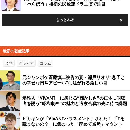
「べらぼう」後初の民放連ドラ主演で注目
もっとみる
最新の芸能記事
芸能
グラビア
コラム
元ジャンポケ斉藤慎二被告の妻・瀬戸サオリ“息子と
の幸せな日常アピール”に注がれる厳しい目
堺雅人「VIVANT」に感じる“懐かしさ”の正体…視聴
者を誘う“昭和劇画”の魅力と考察合戦の先に待つ課題
ヒカキンが「VIVANTハラスメント」された！ 「Tを
読まないの？」に集まった「読めて当然」マウント