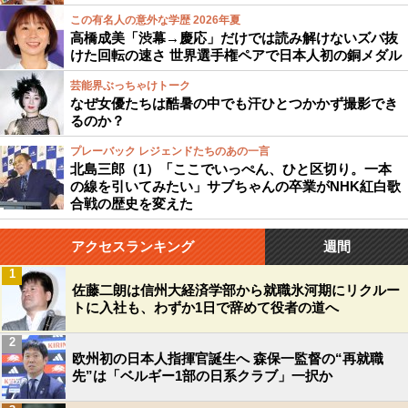
この有名人の意外な学歴 2026年夏
高橋成美「渋幕→慶応」だけでは読み解けないズバ抜
けた回転の速さ 世界選手権ペアで日本人初の銅メダル
芸能界ぶっちゃけトーク
なぜ女優たちは酷暑の中でも汗ひとつかかず撮影でき
るのか？
プレーバック レジェンドたちのあの一言
北島三郎（1）「ここでいっぺん、ひと区切り。一本
の線を引いてみたい」サブちゃんの卒業がNHK紅白歌
合戦の歴史を変えた
アクセスランキング
週間
1
佐藤二朗は信州大経済学部から就職氷河期にリクルー
トに入社も、わずか1日で辞めて役者の道へ
2
欧州初の日本人指揮官誕生へ 森保一監督の“再就職
先”は「ベルギー1部の日系クラブ」一択か