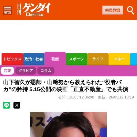
トピックス
政治・社会
芸能
スポーツ
ライフ
マネー
ボートレース
競輪
オートレース
芸能
グラビア
コラム
山下智久が恩師・山﨑努から教えられた“役者バ
カ”の矜持 5.15公開の映画「正直不動産」でも共演
公開：
26/05/12 06:00
更新：
26/05/12 13:19