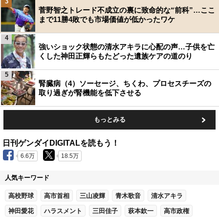
3
菅野智之トレード不成立の裏に致命的な“前科”…ここ
まで11勝4敗でも市場価値が低かったワケ
4
強いショック状態の清水アキラに心配の声…子供を亡
くした神田正輝らもたどった遺族ケアの道のり
5
腎臓病（4）ソーセージ、ちくわ、プロセスチーズの
取り過ぎが腎機能を低下させる
もっとみる
日刊ゲンダイDIGITALを読もう！
6.6万
18.5万
人気キーワード
高校野球
高市首相
三山凌輝
青木歌音
清水アキラ
神田愛花
ハラスメント
三田佳子
萩本欽一
高市政権