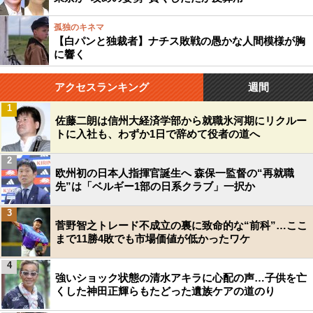
孤独のキネマ
【白パンと独裁者】ナチス敗戦の愚かな人間模様が胸
に響く
アクセスランキング
週間
1
佐藤二朗は信州大経済学部から就職氷河期にリクルー
トに入社も、わずか1日で辞めて役者の道へ
2
欧州初の日本人指揮官誕生へ 森保一監督の“再就職
先”は「ベルギー1部の日系クラブ」一択か
3
菅野智之トレード不成立の裏に致命的な“前科”…ここ
まで11勝4敗でも市場価値が低かったワケ
4
強いショック状態の清水アキラに心配の声…子供を亡
くした神田正輝らもたどった遺族ケアの道のり