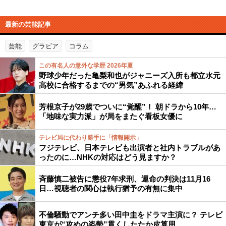
最新の芸能記事
芸能
グラビア
コラム
この有名人の意外な学歴 2026年夏
野球少年だった亀梨和也がジャニーズ入所も都立水元
高校に合格するまでの“男気”あふれる経緯
芳根京子が29歳でついに“覚醒”！ 朝ドラから10年…
「地味な実力派」が局をまたぐ看板女優に
テレビ局に代わり勝手に「情報開示」
フジテレビ、日本テレビも出演者と社内トラブルがあ
ったのに…NHKの対応はどう見ますか？
斉藤慎二被告に懲役7年求刑、運命の判決は11月16
日…視聴者の関心は執行猶予の有無に集中
不倫騒動でアンチ多い田中圭をドラマ主演に？ テレビ
東京が“攻めの姿勢”貫くしたたか皮算用