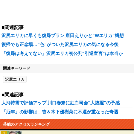
■関連記事
沢尻エリカに早くも復帰プラン 唐田えりかと“Wエリカ”構想
復帰でも正念場…“色”がついた沢尻エリカの気になる今後
「復帰は考えてない」沢尻エリカ初公判“引退宣言”は本当か
関連キーワード
沢尻エリカ
■関連記事
大河特需で評価アップ 川口春奈に紅白司会“大抜擢”の予感
「厄年」の影響は…杏＆木下優樹菜に不運が重なった奇遇
芸能のアクセスランキング
1