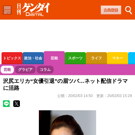
トピックス
政治・社会
芸能
スポーツ
ライフ
マネー
ボートレース
競輪
オートレース
芸能
グラビア
コラム
沢尻エリカ“女優引退”の眉ツバ…ネット配信ドラマ
に活路
公開：
20/02/03 14:50
更新：
20/02/03 15:29