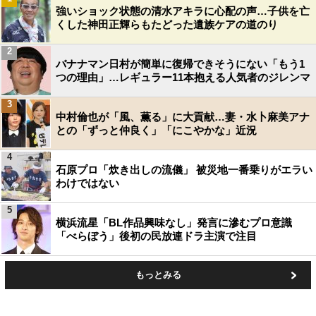
強いショック状態の清水アキラに心配の声…子供を亡
くした神田正輝らもたどった遺族ケアの道のり
2
バナナマン日村が簡単に復帰できそうにない「もう1
つの理由」…レギュラー11本抱える人気者のジレンマ
3
中村倫也が「風、薫る」に大貢献…妻・水卜麻美アナ
との「ずっと仲良く」「にこやかな」近況
4
石原プロ「炊き出しの流儀」 被災地一番乗りがエラい
わけではない
5
横浜流星「BL作品興味なし」発言に滲むプロ意識
「べらぼう」後初の民放連ドラ主演で注目
もっとみる