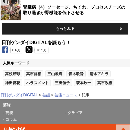
5
腎臓病（4）ソーセージ、ちくわ、プロセスチーズの
取り過ぎが腎機能を低下させる
もっとみる
日刊ゲンダイDIGITALを読もう！
6.6万
18.5万
人気キーワード
高校野球
高市首相
三山凌輝
青木歌音
清水アキラ
神田愛花
ハラスメント
三田佳子
萩本欽一
高市政権
日刊ゲンダイDIGITAL
芸能
芸能ニュース
記事
芸能
芸能
グラビア
コラム