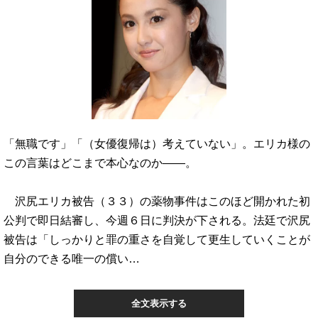
「無職です」「（女優復帰は）考えていない」。エリカ様の
この言葉はどこまで本心なのか――。
沢尻エリカ被告（３３）の薬物事件はこのほど開かれた初
公判で即日結審し、今週６日に判決が下される。法廷で沢尻
被告は「しっかりと罪の重さを自覚して更生していくことが
自分のできる唯一の償い…
全文表示する