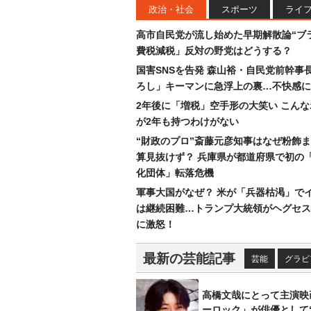
政治・社会
スポーツ
ライ
高市自民党が流し始めた早期解散論“ブラ
費税減税」反対の野党はどうする？
国害SNSを告発 森山裕・自民党前幹事
ろし」キーマンに急浮上の裏…不快感に
2年後に「増税」空手形の大笑い こん
が2年も持つわけがない
“財政のプロ”斎藤元彦知事はなぜ粉飾
算見抜けず？ 兵庫県が都道府県で初の
化団体」転落危機
軍事大国がなぜ？ 米が「兵器枯渇」で
は継続困難…トランプ大統領がヘグセス
に激怒！
最新の芸能記事
芸能
グラビ
高橋文哉にとって主演映
ーロック」が俳優として