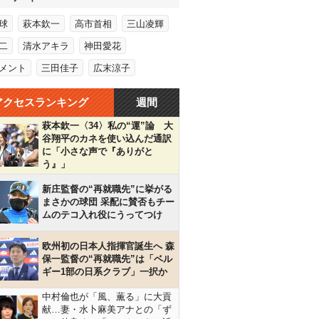
球
萩本欽一
高市首相
三山凌輝
二
清水アキラ
神田愛花
メント
三田佳子
広末涼子
アクセスランキング
週間
萩本欽一〈34〉私の“運”論 大
谷翔平のカネを使い込んだ通訳
に「小さな声で『ありがと
う』」
新庄監督の“再就職先”に挙がる
まさかの球団 采配に賛否もチー
ムのテコ入れ役にうってつけ
欧州初の日本人指揮官誕生へ 森
保一監督の“再就職先”は「ベル
ギー1部の日系クラブ」一択か
中村倫也が「風、薫る」に大貢
献…妻・水卜麻美アナとの「ず