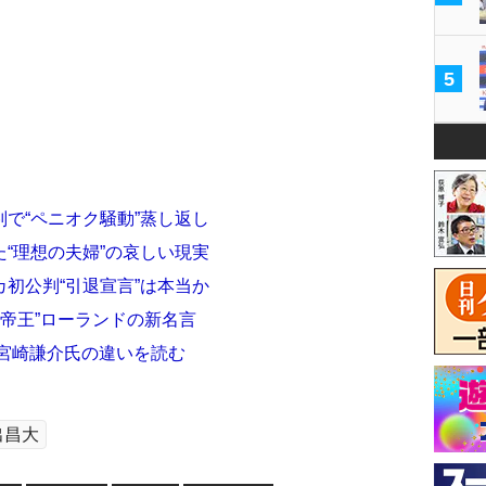
5
で“ペニオク騒動”蒸し返し
“理想の夫婦”の哀しい現実
初公判“引退宣言”は本当か
の帝王”ローランドの新名言
”宮崎謙介氏の違いを読む
出昌大