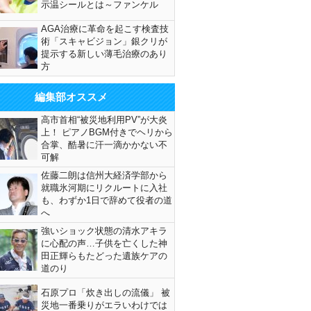
示温シールとは～ファンケル
AGA治療に革命を起こす検査技
術「スキャビジョン」銀クリが
提示する新しい薄毛治療のあり
方
編集部オススメ
高市首相“被災地利用PV”が大炎
上！ ピアノBGM付きでヘリから
合掌、酷暑に汗一滴かかない不
可解
佐藤二朗は信州大経済学部から
就職氷河期にリクルートに入社
も、わずか1日で辞めて役者の道
へ
強いショック状態の清水アキラ
に心配の声…子供を亡くした神
田正輝らもたどった遺族ケアの
道のり
石原プロ「炊き出しの流儀」 被
災地一番乗りがエラいわけでは