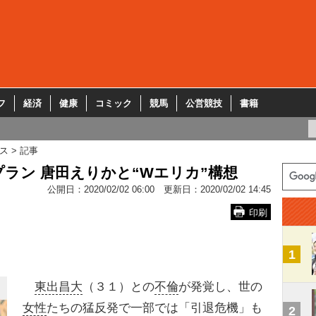
フ
経済
健康
コミック
競馬
公営競技
書籍
ス
記事
ラン 唐田えりかと“Wエリカ”構想
公開日：
2020/02/02 06:00
更新日：
2020/02/02 14:45
印刷
1
東出昌大
（３１）との
不倫
が発覚し、世の
女性
たちの猛反発で一部では「引退危機」も
2