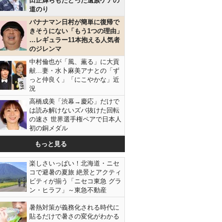
田正輝らもたどった遺族ケアの
道のり
バナナマン日村が簡単に復帰で
きそうにない「もう1つの理由」
…レギュラー11本抱える人気者
のジレンマ
中村倫也が「風、薫る」に大貢
献…妻・水卜麻美アナとの「ず
っと仲良く」「にこやかな」近
況
高橋成美「渋幕→慶応」だけで
は読み解けないズバ抜けた回転
の速さ 世界選手権ペアで日本人
初の銅メダル
もっと見る
楽しさいっぱい！北海道・ニセ
コで避暑の夏旅 絶景とアクティ
ビティが揃う「ニセコ東急 グラ
ン・ヒラフ」～東急不動産
暑熱対策が義務化される時代に
貼るだけで暑さの変化がわかる