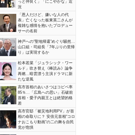
っと仲良く」「にこやかな」近
況
「恩人だけど、嫌いな人の代
表」亡くなった板東英二さんが
複雑な感情を抱いたプロデュー
サーの名前
神戸への“聖地帰還”めぐり騒然…
山口組・司組長「7年ぶりの里帰
り」は実現するか
松本若菜「ジュラシック・ワー
ルド」吹き替え《棒読み》論争
再燃…暗雲漂う主演ドラマに新
たな逆風
高市首相のあいさつはコピペ率
85％…「広島への思い」石破前
首相・愛子内親王とは絶望的格
差
高市官邸「被災地利用PV」が首
相の命取りに？ 安倍元首相“コロ
ナおこもり動画”の二の舞を自民
党が危惧