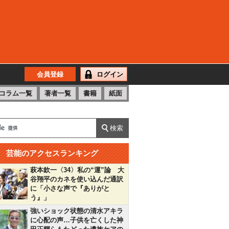
会員登録
ログイン
コラム一覧
著者一覧
書籍
紙面
芸能のアクセスランキング
萩本欽一〈34〉私の“運”論 大
谷翔平のカネを使い込んだ通訳
に「小さな声で『ありがと
う』」
強いショック状態の清水アキラ
に心配の声…子供を亡くした神