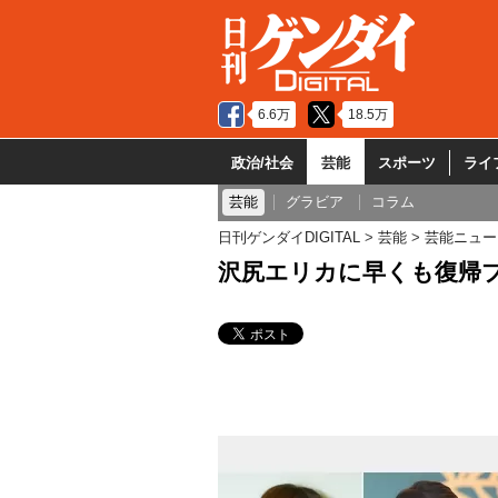
6.6万
18.5万
政治/社会
芸能
スポーツ
ライ
芸能
グラビア
コラム
日刊ゲンダイDIGITAL
芸能
芸能ニュー
沢尻エリカに早くも復帰プ