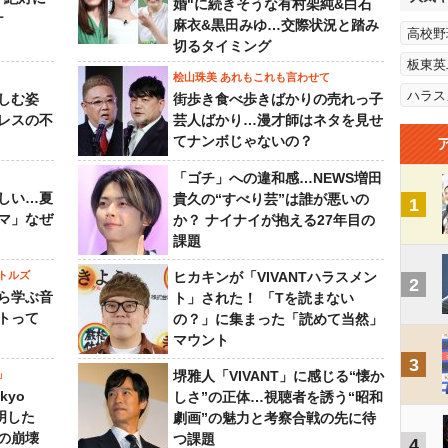
婚"に続きそうな有村架純&白石
ケ
麻衣&黒田みゆ…交際状況と踏み
高校野
切るタイミング
板東英
桧山珠美 あれもこれも言わせて
ハラス
しむ姿
街歩き食べ歩きばかりの売れっ子
レスの不
芸人ばかり…漫才師はネタを見せ
てナンボじゃないの？
「ゴチ」への違和感…NEWS増田
しい…夏
貴久の“すべり芸”は誰が悪いの
1
マ」なぜ
か？ ナイナイが抱える27年目の
課題
トルズ
ヒカキンが「VIVANTハラスメン
2
ら学ぶ音
ト」された！ 「Tを読まない
トって
の？」に集まった「読めて当然」
マウント
3
」
堺雅人「VIVANT」に感じる“懐か
kyo
しさ”の正体…視聴者を誘う“昭和
判明した
劇画”の魅力と考察合戦の先に待
の崩壊
つ課題
4