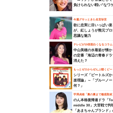
負けられない戦い”なワ
今週グサッときた名言珍言
欲に忠実に目いっぱい楽
が、紅しょうが熊元プロ
思議な魅力
テレビが10倍面白くなるコラム
中山美穂の水着姿が懐か
の定番「海辺の青春ドラ
消えた？
もっとゼロからぜんぶ聴くビー
シリーズ「ビートルズか
楽理論」～「ブルーノー
何？」
芋澤貞雄「裏の裏まで徹底取材
のん本格復帰連ドラ「To
middle 30」大苦戦で
「あまちゃんブランド」