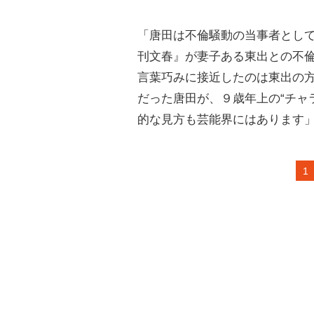
「唐田は不倫騒動の当事者とし
刊文春』が妻子ある東出との不
言葉巧みに接近したのは東出の
だった唐田が、９歳年上の“チャ
的な見方も芸能界にはあります
1