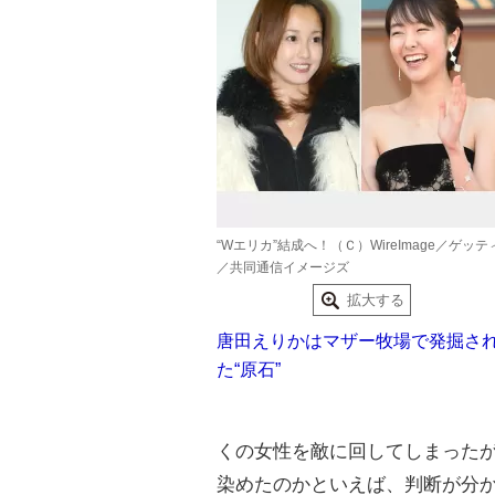
“Wエリカ”結成へ！（Ｃ）WireImage／ゲッテ
／共同通信イメージズ
拡大する
唐田えりかはマザー牧場で発掘さ
た“原石”
くの女性を敵に回してしまった
染めたのかといえば、判断が分