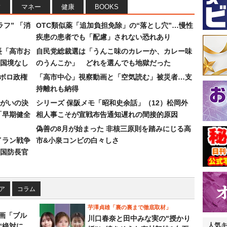
フ
マネー
健康
BOOKS
フ” 「消
OTC類似薬「追加負担免除」の“落とし穴”…慢性
疾患の患者でも「配慮」されない恐れあり
長「高市お
自民党総裁選は「うんこ味のカレーか、カレー味
国境なし
のうんこか」 どれを選んでも地獄だった
なボロ政権
「高市中心」視察動画と「空気読む」被災者…支
持離れも納得
まがいの決
シリーズ 保阪メモ「昭和史余話」（12）松岡外
「早期健全
相人事こそが宣戦布告通知遅れの間接的原因
偽善の8月が始まった 非核三原則を踏みにじる高
イラン戦争
市&小泉コンビの白々しさ
国防長官
ア
コラム
芋澤貞雄「裏の裏まで徹底取材」
画「ブル
川口春奈と田中みな実の"授かり
人気
“絶対に