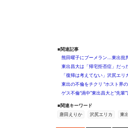
■関連記事
熊田曜子にブーメラン…東出批判
東出昌大は「帰宅拒否症」だった
「復帰は考えてない」沢尻エリカ
東出の不倫をチクリ “ホスト界
ゲス不倫“渦中”東出昌大と“先輩
■関連キーワード
唐田えりか
沢尻エリカ
東