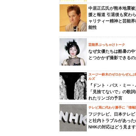
中居正広氏が熊本地震被
援と報道 引退後も変わ
ャリティー精神と芸能界
能性
芸能界ぶっちゃけトーク
なぜ女優たちは酷暑の中
とつかかず撮影できるの
スージー鈴木のゼロからぜんぶ
ルズ
『ドント・パス・ミー・
「見捨てないで」の歌詞
れたリンゴの予言
テレビ局に代わり勝手に「情報
フジテレビ、日本テレビ
と社内トラブルがあった
NHKの対応はどう見ま