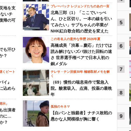
プレーバック レジェンドたちのあの一言
災地を支
北島三郎（1）「ここでいっぺ
らないチ
ん、ひと区切り。一本の線を引い
復帰の可
5
てみたい」サブちゃんの卒業が
NHK紅白歌合戦の歴史を変えた
この有名人の意外な学歴 2026年夏
高橋成美「渋幕→慶応」だけでは
6
でも汗ひ
読み解けないズバ抜けた回転の速
か？
さ 世界選手権ペアで日本人初の
銅メダル
7
聴くビート
テレサ・テン没後30年 極秘取材メモを解
く
バイ』
（69）慢性の喘息発作で緊急入
に込めら
院。酸素吸入、点滴、投薬の最晩
8
年
開示」
孤独のキネマ
も出演者
【白パンと独裁者】ナチス敗戦の
9
のに…
愚かな人間模様が胸に響く
すか？