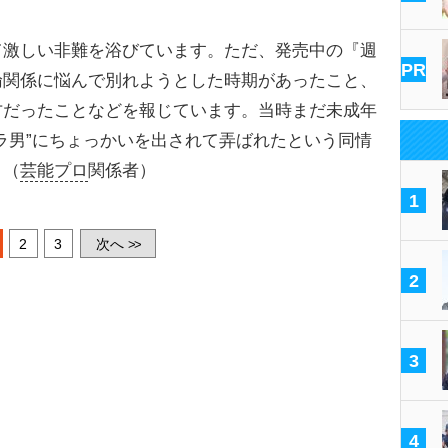
て激しい非難を浴びています。ただ、発売中の『週
PR
倫関係に悩んで別れようとした時期があったこと、
方だったことなどを報じています。当時まだ未成年
ラ男”にちょっかいを出されて弄ばれたという同情
」（
芸能プロ
関係者）
1
2
3
次へ
>>
2
3
4