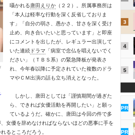
囁かれる
唐田えりか
（２２）。所属事務所は
「本人は軽率な行動を深く反省しておりま
3
す」「自分の弱さ、愚かさ、甘さを深く受け
止め、向き合いたいと思っています」と即座
にコメントを出したが、レギュラー出演して
4
いた連続
ドラマ
「病室で念仏を唱えないでく
ださい」（ＴＢＳ系）の緊急降板が発表さ
ィ
れ、今年春以降に予定されていた複数のドラ
5
マやＣＭ出演の話も立ち消えとなった。
れ
しかし、唐田としては「謹慎期間が過ぎた
ら、できれば女優活動を再開したい」と願っ
PR
ているようだ。確かに、唐田は今回の件で多
が、女優を辞めなければならないほどの悪事に手を
PR
かれるところだろう。