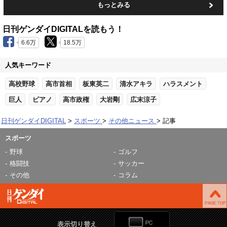
もっとみる
日刊ゲンダイDIGITALを読もう！
6.6万
18.5万
人気キーワード
高校野球
高市首相
板東英二
清水アキラ
ハラスメント
巨人
ピアノ
高市政権
大岩剛
広末涼子
日刊ゲンダイDIGITAL
スポーツ
その他ニュース
記事
スポーツ
野球
ゴルフ
格闘技
サッカー
その他
コラム
表示切り替え