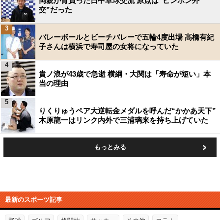
両親が背負った日中卓球交流 原点は“ピンポン外
交”だった
3
バレーボールとビーチバレーで五輪4度出場 高橋有紀
子さんは横浜で寿司屋の女将になっていた
4
貴ノ浪が43歳で急逝 横綱・大関は「寿命が短い」本
当の理由
5
りくりゅうペア大逆転金メダルを呼んだ“かかあ天下”
木原龍一はリンク内外で三浦璃来を持ち上げていた
もっとみる
最新のスポーツ記事