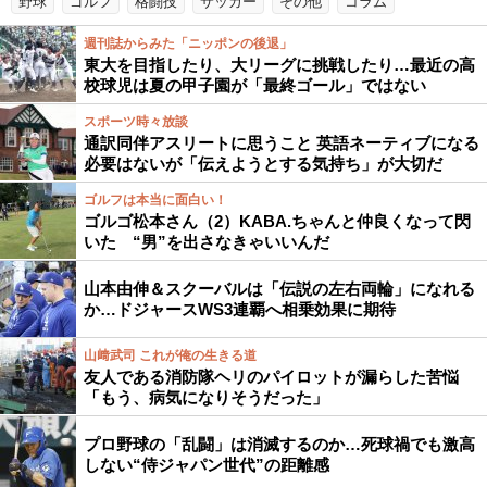
野球
ゴルフ
格闘技
サッカー
その他
コラム
週刊誌からみた「ニッポンの後退」
東大を目指したり、大リーグに挑戦したり…最近の高
校球児は夏の甲子園が「最終ゴール」ではない
スポーツ時々放談
通訳同伴アスリートに思うこと 英語ネーティブになる
必要はないが「伝えようとする気持ち」が大切だ
ゴルフは本当に面白い！
ゴルゴ松本さん（2）KABA.ちゃんと仲良くなって閃
いた “男”を出さなきゃいいんだ
山本由伸＆スクーバルは「伝説の左右両輪」になれる
か…ドジャースWS3連覇へ相乗効果に期待
山﨑武司 これが俺の生きる道
友人である消防隊ヘリのパイロットが漏らした苦悩
「もう、病気になりそうだった」
プロ野球の「乱闘」は消滅するのか…死球禍でも激高
しない“侍ジャパン世代”の距離感