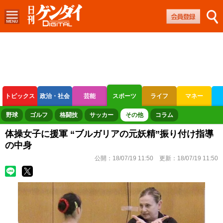
トピックス
政治・社会
芸能
スポーツ
ライフ
マネー
ボートレース
競輪
オートレース
野球
ゴルフ
格闘技
サッカー
その他
コラム
体操女子に援軍 “ブルガリアの元妖精”振り付け指導
の中身
公開：
18/07/19 11:50
更新：
18/07/19 11:50