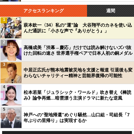
アクセスランキング
週間
1
萩本欽一〈34〉私の“運”論 大谷翔平のカネを使い込
んだ通訳に「小さな声で『ありがとう』」
2
高橋成美「渋幕→慶応」だけでは読み解けないズバ抜
けた回転の速さ 世界選手権ペアで日本人初の銅メダル
3
中居正広氏が熊本地震被災地を支援と報道 引退後も変
わらないチャリティー精神と芸能界復帰の可能性
4
松本若菜「ジュラシック・ワールド」吹き替え《棒読
み》論争再燃…暗雲漂う主演ドラマに新たな逆風
5
神戸への“聖地帰還”めぐり騒然…山口組・司組長「7
年ぶりの里帰り」は実現するか