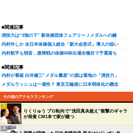
■関連記事
演技力は“3強の下” 新体操団体フェアリーＪメダルへの鍵
内村外しか 全日本体操個人総合「新大会形式」導入の狙い
内村航平も弱音…復帰戦の体操W杯出場全種目で予選落ち
■関連記事
内村が看破 白井健三“メダル量産”の源は着地の「演技力」
メダルラッシュは一過性？ 東京五輪後に日本弱体化の懸念
その他のアクセスランキング
1
りくりゅう プロ転向で“浅田真央超え”衝撃のギャラ
が発覚 CM1本で家が建つ
2