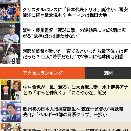
クリスタルパレスに「日本代表トリオ」誕生か…冨安
健洋に続き板倉滉も？ キーマンは鎌田大地
阪神・藤川監督「死球口撃」の逆効果…セ5球団に広
がる“阪神だけは勝たせない”
阿部前監督が吐いた「育てるといったら最下位」は何
だった？ 巨人“若手だらけ”でV争いに他球団も困惑
アクセスランキング
週間
1
中村倫也が「風、薫る」に大貢献…妻・水卜麻美アナ
との「ずっと仲良く」「にこやかな」近況
2
欧州初の日本人指揮官誕生へ 森保一監督の“再就職
先”は「ベルギー1部の日系クラブ」一択か
3
萩本欽一〈34〉私の“運”論 大谷翔平のカネを使い込