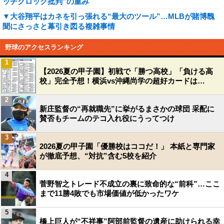
ッチクロック批判”の重み
▼大谷翔平はカネを引っ張れる“最大のツール”…MLBが賭博醜
聞にさっさと幕引き図る複雑事情
野球のアクセスランキング
1
【2026夏の甲子園】初戦で「勝つ高校」「負ける高
校」完全予想！横浜vs沖縄尚学の超好カードは…
2
新庄監督の“再就職先”に挙がるまさかの球団 采配に
賛否もチームのテコ入れ役にうってつけ
3
2026夏の甲子園「優勝校はココだ！」 本紙と専門家
が徹底予想、“対抗”含む5校を紹介
4
菅野智之トレード不成立の裏に致命的な“前科”…ここ
まで11勝4敗でも市場価値が低かったワケ
5
橋上巨人が“不祥事”阿部前監督の遺産に助けられる幸