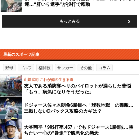
運…“肝いり選手”が投打で躍動
もっとみる
最新のスポーツ記事
野球
ゴルフ
格闘技
サッカー
その他
コラム
山﨑武司 これが俺の生きる道
友人である消防隊ヘリのパイロットが漏らした苦悩
「もう、病気になりそうだった」
ドジャース佐々木朗希6勝目へ「球数地獄」の難敵…
三振しないDバックス攻略のカギは？
大谷翔平「9戦打率.457」でもドジャース1勝8敗…勝
ちたい一心の“暴走”で膝悪化の懸念