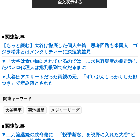
全文表示する
■関連記事
【もっと読む】大谷は徹底した個人主義、思考回路も米国人…ゴ
ジラ松井とはメンタリティーに決定的差異
▼「大谷は食い物にされているのでは」…水原容疑者の暴走許し
たバレロ代理人は批判殺到で火だるまに
▼大谷はアスリートだった両親の元、「ずいぶんしっかりした顔
つき」で産み落とされた
関連キーワード
大谷翔平
菊池雄星
メジャーリーグ
■関連記事
▼二刀流継続の致命傷に…「投手断念」を視野に入れた大谷“ピ