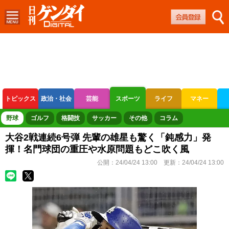
トピックス
政治・社会
芸能
スポーツ
ライフ
マネー
ボートレース
競輪
オートレース
野球
ゴルフ
格闘技
サッカー
その他
コラム
大谷2戦連続6号弾 先輩の雄星も驚く「鈍感力」発
揮！名門球団の重圧や水原問題もどこ吹く風
公開：
24/04/24 13:00
更新：
24/04/24 13:00