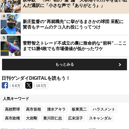
んだ通訳に「小さな声で『ありがとう』」
4
新庄監督の“再就職先”に挙がるまさかの球団 采配に
賛否もチームのテコ入れ役にうってつけ
5
菅野智之トレード不成立の裏に致命的な“前科”…ここ
まで11勝4敗でも市場価値が低かったワケ
もっとみる
日刊ゲンダイDIGITALを読もう！
6.6万
18.5万
人気キーワード
高校野球
高市首相
清水アキラ
板東英二
ハラスメント
高市政権
大岩剛
黄川田仁志
広末涼子
スキャンダル