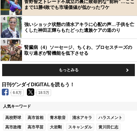
菅野智之トレード不成立の裏に致命的な“前科”…ここ
まで11勝4敗でも市場価値が低かったワケ
4
強いショック状態の清水アキラに心配の声…子供を亡
くした神田正輝らもたどった遺族ケアの道のり
5
腎臓病（4）ソーセージ、ちくわ、プロセスチーズの
取り過ぎが腎機能を低下させる
もっとみる
日刊ゲンダイDIGITALを読もう！
6.6万
18.5万
人気キーワード
高校野球
高市首相
青木歌音
清水アキラ
ハラスメント
高市政権
高市早苗
大岩剛
スキャンダル
黄川田仁志