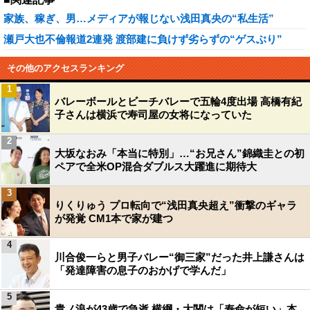
家族、稼ぎ、男…メディアが報じない浅田真央の“私生活”
瀬戸大也不倫報道2連発 渡部建に負けず劣らずの“ゲスぶり”
その他のアクセスランキング
1
バレーボールとビーチバレーで五輪4度出場 高橋有紀
子さんは横浜で寿司屋の女将になっていた
2
大坂なおみ「本当に特別」…“お兄さん”錦織圭との初
ペアで全米OP混合ダブルス大躍進に期待大
3
りくりゅう プロ転向で“浅田真央超え”衝撃のギャラ
が発覚 CM1本で家が建つ
4
川合俊一らと男子バレー“御三家”だった井上謙さんは
「発達障害の息子のおかげで学んだ」
5
貴ノ浪が43歳で急逝 横綱・大関は「寿命が短い」本