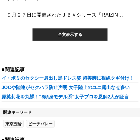
９月２７日に開催されたＪＢＶシリーズ「RAIZIN…
全文表示する
■関連記事
イ・ボミのセクシー肩出し黒ドレス姿 超美脚に視線クギ付け！
JOCや陸連がセクハラ防止声明 女子陸上のユニ露出なぜ多い
原英莉花を丸裸！“8頭身モデル系”女子プロを恩師2人が証言
関連キーワード
東京五輪
ビーチバレー
■関連記事