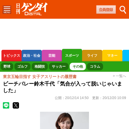
トピックス
政治・社会
芸能
スポーツ
ライフ
マネー
ボートレース
競輪
オートレース
野球
ゴルフ
格闘技
サッカー
その他
コラム
> 一覧へ
東京五輪目指す 女子アスリートの履歴書
ビーチバレー鈴木千代「気合が入って脱いじゃいま
した」
公開：
20/12/14 14:50
更新：
20/12/20 10:09