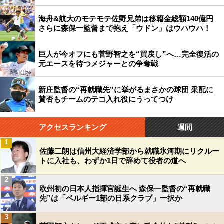
海舟&航大のモテモテ佐野兄弟は移籍金総額140億円
さらに森保一監督まで抱え「ウドン」はウハウハ！
巨人が今オフにも菅野智之を“買戻し”へ…完全復活の
元エースを待つメジャーとの争奪戦
新庄監督の“再就職先”に挙がるまさかの球団 采配に
賛否もチームのテコ入れ役にうってつけ
アクセスランキング
週間
1
佐藤二朗は信州大経済学部から就職氷河期にリクルー
トに入社も、わずか1日で辞めて役者の道へ
2
欧州初の日本人指揮官誕生へ 森保一監督の“再就職
先”は「ベルギー1部の日系クラブ」一択か
3