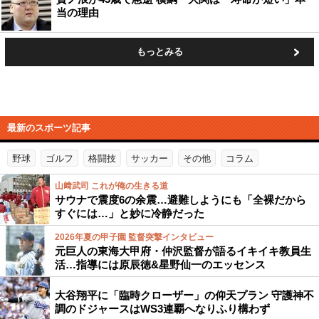
当の理由
もっとみる
最新のスポーツ記事
野球
ゴルフ
格闘技
サッカー
その他
コラム
山﨑武司 これが俺の生きる道
サウナで震度6の余震…避難しようにも「全裸だから
すぐには…」と妙に冷静だった
2026年夏の甲子園 監督突撃インタビュー
元巨人の東海大甲府・仲沢監督が語るイキイキ教員生
活…指導には原辰徳&星野仙一のエッセンス
大谷翔平に「臨時クローザー」の仰天プラン 守護神不
調のドジャースはWS3連覇へなりふり構わず