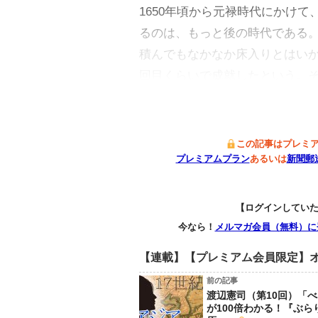
1650年頃から元禄時代にかけ
るのは、もっと後の時代である
積んでもなかなか床入りとはいか
回目くらいで成就したという。
この記事はプレミ
プレミアムプラン
あるいは
新聞郵
【ログインしてい
今なら！
メルマガ会員（無料）に
【連載】【プレミアム会員限定】オ
前の記事
渡辺憲司（第10回）「
が100倍わかる！『ぶら