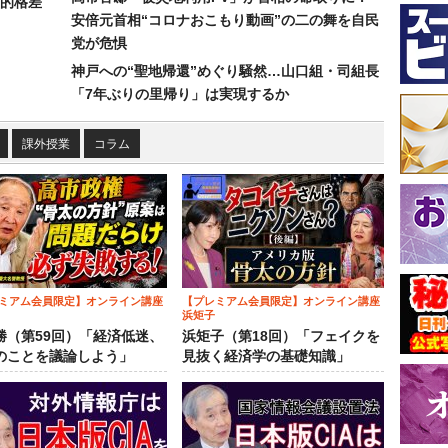
的格差
安倍元首相“コロナおこもり動画”の二の舞を自民
党が危惧
神戸への“聖地帰還”めぐり騒然…山口組・司組長
「7年ぶりの里帰り」は実現するか
課外授業
コラム
ミアム会員限定】オンライン講座
【プレミアム会員限定】オンライン講座
浜矩子
勝（第59回）「経済低迷、
浜矩子（第18回）「フェイクを
のことを議論しよう」
見抜く経済学の基礎知識」