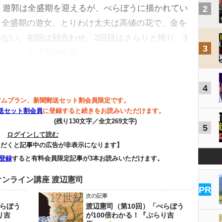
て、遊郭は全盛期を迎えるが、べらぼうに描かれてい
2
。全盛期の遊女、とりわけ太夫は高値の花で、金を
ない。初回は顔合わせ、2回目はさらりと帰り、3
3
そこで、遊び方指南書…
4
アムプラン、新聞郵送セット割会員限定です。
送セット割会員
に登録すると続きをお読みいただけます。
(残り130文字／全文269文字)
5
ログインして読む
ただくと記事中の広告が非表示になります】
登録
すると有料会員限定記事が3本お読みいただけます。
ンライン講座 渡辺憲司
PR
次の記事
べらぼう
渡辺憲司（第10回）「べらぼう
り吉
が100倍わかる！『ぶらり吉