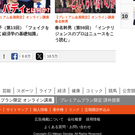
10
ミアム会員限定】オンライン講座
【プレミアム会員限定】オンライン講座
春名幹男
子（第13回）「フェイクを
春名幹男（第59回）「インテリ
く経済学の基礎知識」
ジェンスのプロはニュースをこ
う読む」
う！
6.6万
18.5万
芸能
スポーツ
ライフ
経済
健康
コミック
競馬
公営
プラン限定 オンライン講座
プレミアムプラン限定 課外授業
ー
サイトマップ
個人情報
著作権
リンク
定期購読申込み
広告掲載について
会社概要
採用情報
よくある質問・お問い合わせ
Copyright (C) Nikkan Gendai. All Rights Reserved