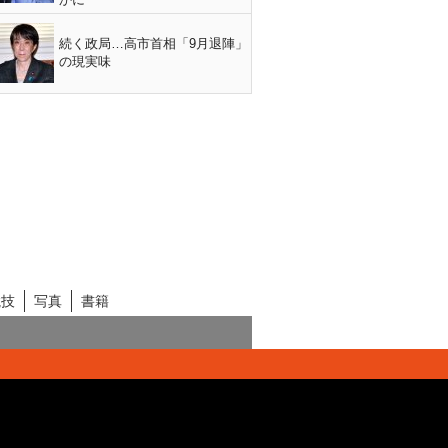
続く政局…高市首相「9月退陣」
の現実味
競技
写真
書籍