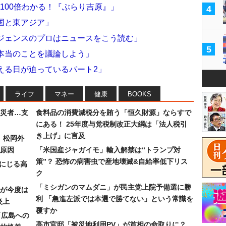
100倍わかる！『ぶらり吉原』」
4
国と東アジア」
リジェンスのプロはニュースをこう読む」
5
本当のことを議論しよう」
える日が迫っているパート2」
ライフ
マネー
健康
BOOKS
災者…支
食料品の消費減税分を賄う「恒久財源」ならすで
にある！ 25年度与党税制改正大綱は「法人税引
き上げ」に言及
）松岡外
原因
「米国産ジャガイモ」輸入解禁は“トランプ対
策”？ 恐怖の病害虫で産地壊滅&自給率低下リス
みにじる高
ク
「ミシガンのマムダニ」が民主党上院予備選に勝
が今度は
利 「急進左派では本選で勝てない」という常識を
炎上
覆すか
「広島への
高市官邸「被災地利用PV」が首相の命取りに？