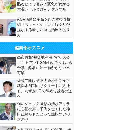
貼るだけで暑さの変化がわかる
示温シールとは～ファンケル
AGA治療に革命を起こす検査技
術「スキャビジョン」銀クリが
提示する新しい薄毛治療のあり
方
編集部オススメ
高市首相“被災地利用PV”が大炎
上！ ピアノBGM付きでヘリから
合掌、酷暑に汗一滴かかない不
可解
佐藤二朗は信州大経済学部から
就職氷河期にリクルートに入社
も、わずか1日で辞めて役者の道
へ
強いショック状態の清水アキラ
に心配の声…子供を亡くした神
田正輝らもたどった遺族ケアの
道のり
石原プロ「炊き出しの流儀」 被