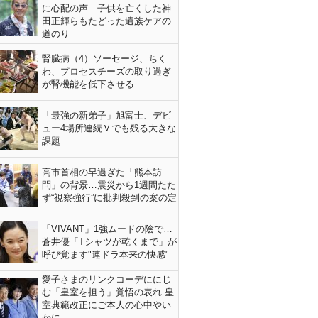
に心配の声…子供を亡くした神
田正輝らもたどった遺族ケアの
道のり
腎臓病（4）ソーセージ、ちく
わ、プロセスチーズの取り過ぎ
が腎機能を低下させる
「最強の新弟子」旭富士、デビ
ュー4場所連続Ｖでも残る大きな
課題
高市首相の早過ぎた「熊本訪
問」の背景…震災から1週間たた
ず“視察強行”に批判殺到の案の定
「VIVANT」1強ムードの陰で…
蒼井優「Tシャツが乾くまで」が
呼び覚ます"連ドラ本来の快感"
愛子さまのリンクコーデににじ
む「皇室を担う」覚悟の表れ 皇
室典範改正にご本人の心中やい
かに