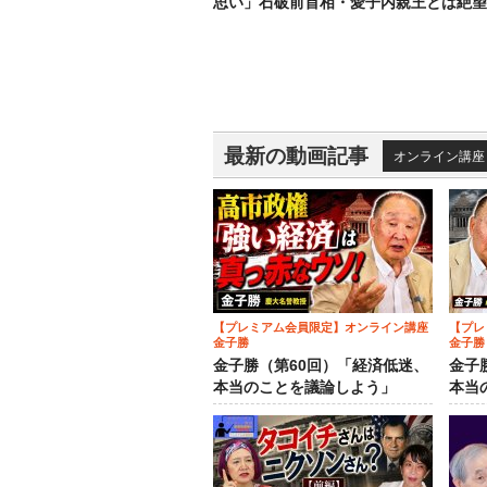
思い」石破前首相・愛子内親王とは絶望
最新の動画記事
オンライン講座
【プレミアム会員限定】オンライン講座
【プレ
金子勝
金子勝
金子勝（第60回）「経済低迷、
金子
本当のことを議論しよう」
本当