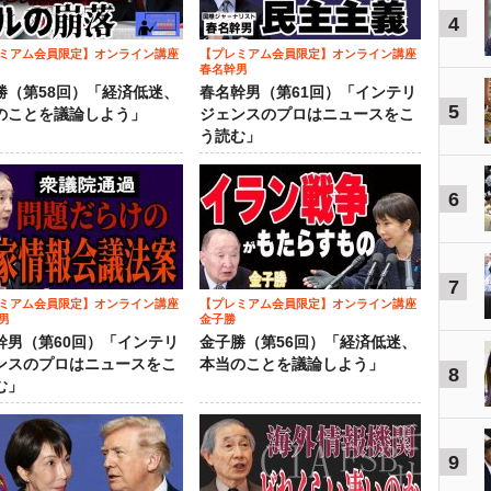
4
ミアム会員限定】オンライン講座
【プレミアム会員限定】オンライン講座
春名幹男
勝（第58回）「経済低迷、
春名幹男（第61回）「インテリ
5
のことを議論しよう」
ジェンスのプロはニュースをこ
う読む」
6
7
ミアム会員限定】オンライン講座
【プレミアム会員限定】オンライン講座
男
金子勝
幹男（第60回）「インテリ
金子勝（第56回）「経済低迷、
ンスのプロはニュースをこ
本当のことを議論しよう」
8
む」
9