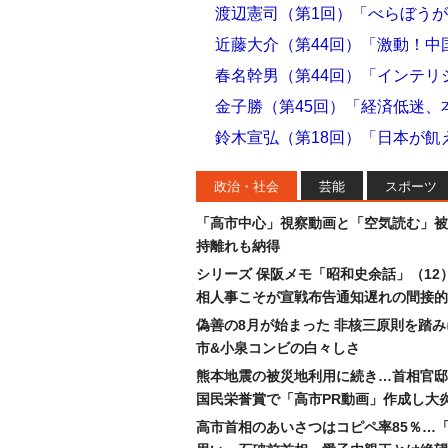
渡辺憲司（第1回）「べらぼうが
近藤大介（第44回）「激動！中
春名幹男（第44回）「インテ
金子勝（第45回）「経済低迷、
鈴木宣弘（第18回）「日本が飢
政治・社会
芸能
スポーツ
「高市中心」視察動画と「空気読む」被
持離れも納得
シリーズ 保阪メモ「昭和史余話」（12
相人事こそが宣戦布告通知遅れの間接的
偽善の8月が始まった 非核三原則を踏
市&小泉コンビの白々しさ
熊本地震の被災地利用に続き…首相官邸
国民栄誉賞で「高市PR動画」作成し大
高市首相のあいさつはコピペ率85％…