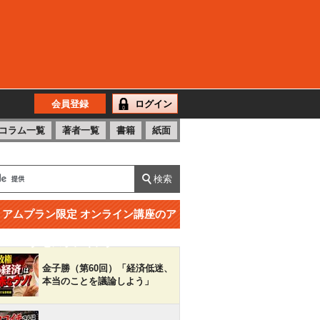
会員登録
ログイン
コラム一覧
著者一覧
書籍
紙面
ミアムプラン限定 オンライン講座のア
クセスランキング
金子勝（第60回）「経済低迷、
本当のことを議論しよう」