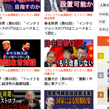
人気
中村敬
ミアム会員限定】オンライン講座
【プレミアム会員限定】オンライン講座
男
春名幹男
作家
幹男（第63回）「インテリ
春名幹男（第62回）「インテリ
ンスのプロはニュースをこ
ジェンスのプロはニュースをこ
吉本ば
む」
う読む」
1
ミアム会員限定】オンライン講座
【プレミアム会員限定】オンライン講座
近藤大介
2
子（第15回）「フェイクを
近藤大介（第60回）「激動！中
く経済学の基礎知識」
国と東アジア」
3