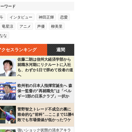
キーワード
斗
インタビュー
神田正輝
恋愛
竜星涼
アニメ
声優
柳美里
なな
アクセスランキング
週間
佐藤二朗は信州大経済学部から
就職氷河期にリクルートに入社
も、わずか1日で辞めて役者の道
へ
欧州初の日本人指揮官誕生へ 森
保一監督の“再就職先”は「ベル
ギー1部の日系クラブ」一択か
菅野智之トレード不成立の裏に
致命的な“前科”…ここまで11勝4
敗でも市場価値が低かったワケ
強いショック状態の清水アキラ