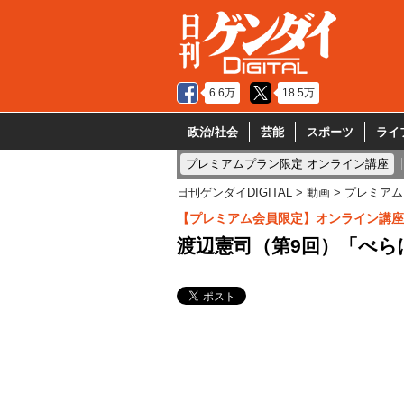
6.6万
18.5万
政治/社会
芸能
スポーツ
ライ
プレミアムプラン限定 オンライン講座
日刊ゲンダイDIGITAL
動画
プレミアム
【プレミアム会員限定】オンライン講座
渡辺憲司（第9回）「べら