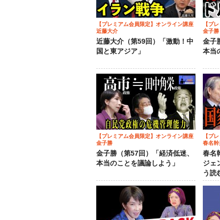
【プレミアム会員限定】オンライン講座
【プレ
近藤大介
金子勝
近藤大介（第59回）「激動！中
金子
国と東アジア」
本当
【プレミアム会員限定】オンライン講座
【プレ
金子勝
春名幹
金子勝（第57回）「経済低迷、
春名
本当のことを議論しよう」
ジェ
う読