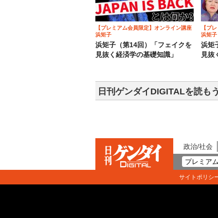
【プレミアム会員限定】オンライン講座
【プレ
浜矩子
浜矩子
浜矩子（第14回）「フェイクを
浜矩
見抜く経済学の基礎知識」
見抜
日刊ゲンダイDIGITALを読も
政治/社会
プレミアム
サイトポリシ