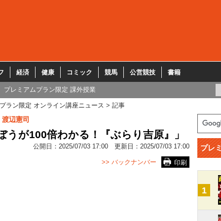
フ
経済
健康
コミック
競馬
公営競技
書籍
プレミアムプラン限定 課外授業
プラン限定 オンライン講座ニュース
記事
 渡辺憲司
ぼうが100倍わかる！『ぶらり吉原』」
公開日：
2025/07/03 17:00
更新日：
2025/07/03 17:00
プレ
>> バックナンバー
印刷
1