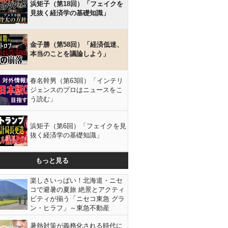
浜矩子（第18回）「フェイクを
見抜く経済学の基礎知識」
金子勝（第58回）「経済低迷、
本当のことを議論しよう」
春名幹男（第63回）「インテリ
ジェンスのプロはニュースをこ
う読む」
浜矩子（第6回）「フェイクを見
抜く経済学の基礎知識」
もっと見る
楽しさいっぱい！北海道・ニセ
コで避暑の夏旅 絶景とアクティ
ビティが揃う「ニセコ東急 グラ
ン・ヒラフ」～東急不動産
暑熱対策が義務化される時代に