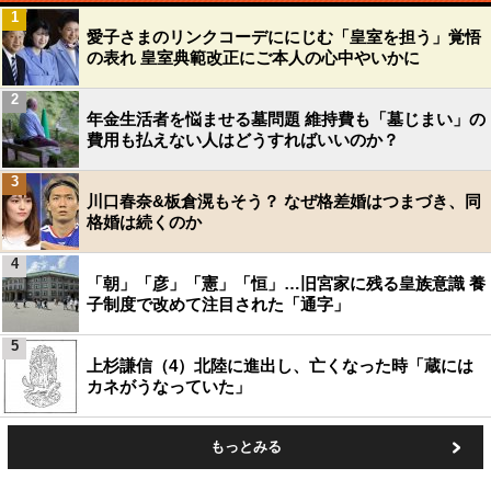
1
愛子さまのリンクコーデににじむ「皇室を担う」覚悟
の表れ 皇室典範改正にご本人の心中やいかに
2
年金生活者を悩ませる墓問題 維持費も「墓じまい」の
費用も払えない人はどうすればいいのか？
3
川口春奈&板倉滉もそう？ なぜ格差婚はつまづき、同
格婚は続くのか
4
「朝」「彦」「憲」「恒」…旧宮家に残る皇族意識 養
子制度で改めて注目された「通字」
5
上杉謙信（4）北陸に進出し、亡くなった時「蔵には
カネがうなっていた」
もっとみる