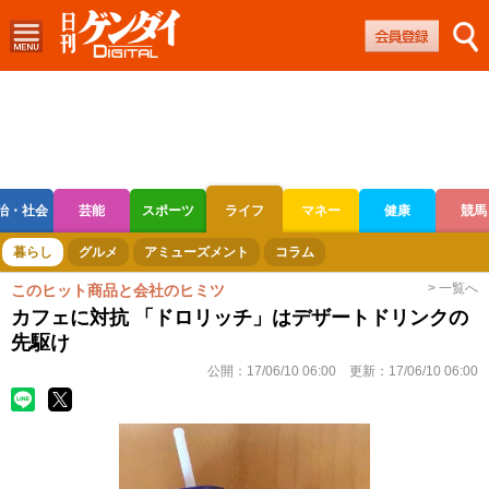
治・社会
芸能
スポーツ
ライフ
マネー
健康
競馬
ボートレース
競輪
オートレース
暮らし
グルメ
アミューズメント
コラム
> 一覧へ
このヒット商品と会社のヒミツ
カフェに対抗 「ドロリッチ」はデザートドリンクの
先駆け
公開：
17/06/10 06:00
更新：
17/06/10 06:00