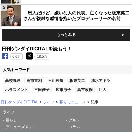
5
「恩人だけど、嫌いな人の代表」亡くなった板東英二
さんが複雑な感情を抱いたプロデューサーの名前
もっとみる
日刊ゲンダイDIGITALを読もう！
6.6万
18.5万
人気キーワード
高校野球
高市首相
三山凌輝
板東英二
清水アキラ
ハラスメント
三田佳子
広末涼子
高市政権
巨人
日刊ゲンダイDIGITAL
ライフ
暮らしニュース
記事
ライフ
暮らし
グルメ
アミューズメント
コラム