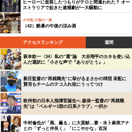
ヒーローに仮装したつもりがテロと間違われた？ オー
ストラリアで起きた逮捕劇が一大騒動に
大竹聡 大酒の一滴
（42）酷暑の午後の涼み酒
アクセスランキング
週間
1
萩本欽一〈34〉私の“運”論 大谷翔平のカネを使い込
んだ通訳に「小さな声で『ありがとう』」
2
新庄監督の“再就職先”に挙がるまさかの球団 采配に
賛否もチームのテコ入れ役にうってつけ
3
欧州初の日本人指揮官誕生へ 森保一監督の“再就職
先”は「ベルギー1部の日系クラブ」一択か
4
中村倫也が「風、薫る」に大貢献…妻・水卜麻美アナ
との「ずっと仲良く」「にこやかな」近況