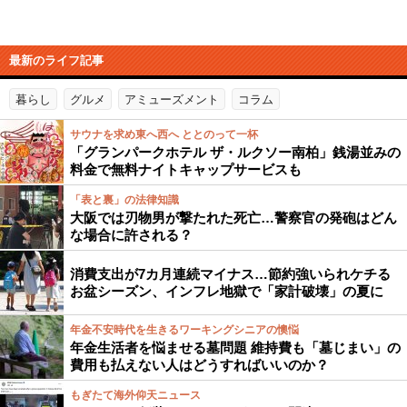
最新のライフ記事
暮らし
グルメ
アミューズメント
コラム
サウナを求め東へ西へ ととのって一杯
「グランパークホテル ザ・ルクソー南柏」銭湯並みの
料金で無料ナイトキャップサービスも
「表と裏」の法律知識
大阪では刃物男が撃たれた死亡…警察官の発砲はどん
な場合に許される？
消費支出が7カ月連続マイナス…節約強いられケチる
お盆シーズン、インフレ地獄で「家計破壊」の夏に
年金不安時代を生きるワーキングシニアの懊悩
年金生活者を悩ませる墓問題 維持費も「墓じまい」の
費用も払えない人はどうすればいいのか？
もぎたて海外仰天ニュース