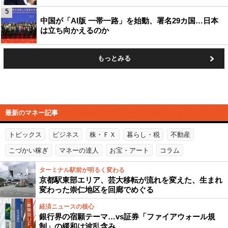
5
中国が「AI版 一帯一路」を始動、署名29カ国…日本
は立ち向かえるのか
もっとみる
最新のマネー記事
トピックス
ビジネス
株・ＦＸ
暮らし・税
不動産
こづかい稼ぎ
マネーの達人
お宝・アート
コラム
ターミナル駅前が明るく変わる
京都駅東部エリア、芸大移転が流れを変えた、生まれ
変わった崇仁地区を回廊でめぐる
経済ニュースの核心
銀行界の宿願テーマ…vs証券「ファイアウォール規
制」の緩和は波乱含み