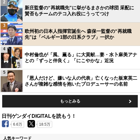
2
新庄監督の“再就職先”に挙がるまさかの球団 采配に
賛否もチームのテコ入れ役にうってつけ
3
欧州初の日本人指揮官誕生へ 森保一監督の“再就職
先”は「ベルギー1部の日系クラブ」一択か
4
中村倫也が「風、薫る」に大貢献…妻・水卜麻美アナ
との「ずっと仲良く」「にこやかな」近況
5
「恩人だけど、嫌いな人の代表」亡くなった板東英二
さんが複雑な感情を抱いたプロデューサーの名前
もっとみる
日刊ゲンダイDIGITALを読もう！
6.6万
18.5万
人気キーワード