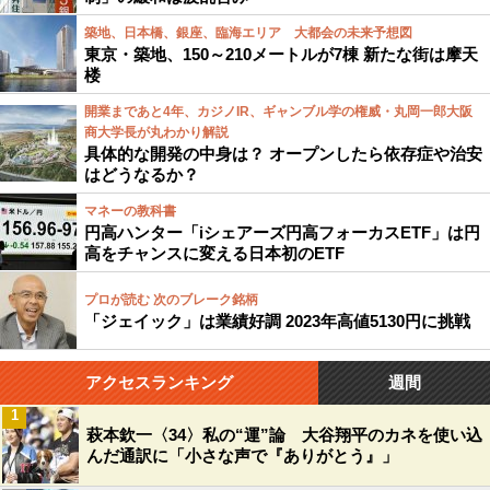
築地、日本橋、銀座、臨海エリア 大都会の未来予想図
東京・築地、150～210メートルが7棟 新たな街は摩天
楼
開業まであと4年、カジノIR、ギャンブル学の権威・丸岡一郎大阪
商大学長が丸わかり解説
具体的な開発の中身は？ オープンしたら依存症や治安
はどうなるか？
マネーの教科書
円高ハンター「iシェアーズ円高フォーカスETF」は円
高をチャンスに変える日本初のETF
プロが読む 次のブレーク銘柄
「ジェイック」は業績好調 2023年高値5130円に挑戦
アクセスランキング
週間
1
萩本欽一〈34〉私の“運”論 大谷翔平のカネを使い込
んだ通訳に「小さな声で『ありがとう』」