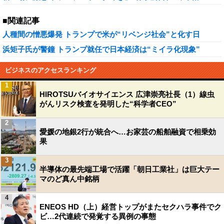
■関連記事
人種間の憎悪爆発 トランプで米が“リベンジ社会”と化す日
浜矩子氏が警鐘 トランプ就任で日本経済は“ミイラ化現象”
ビジネスのアクセスランキング
1
HIROTSUバイオサイエンス 広津崇亮社長（1）線虫
がんリスク検査を発明した“科学者CEO”
2
愛媛の地銀2行が統合へ…お家芸の船舶融資で相乗効
果
3
半導体の最先端工場で活躍「朝日工業社」は巨大テー
マのど真ん中銘柄
4
ENEOS HD（上）経営トップがまたセクハラ事件でク
ビ…2代連続で発覚する異例の事態