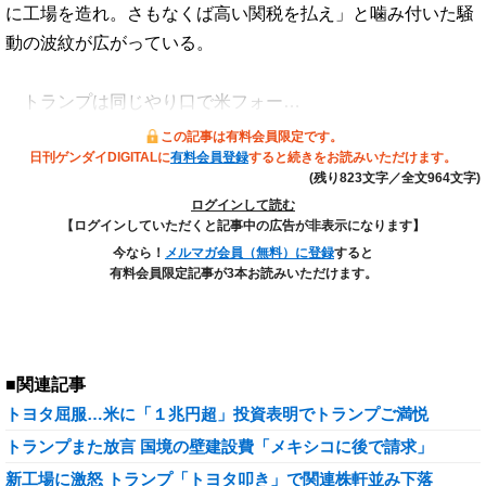
に工場を造れ。さもなくば高い関税を払え」と噛み付いた騒
動の波紋が広がっている。
トランプは同じやり口で米フォー…
この記事は有料会員限定です。
日刊ゲンダイDIGITALに
有料会員登録
すると続きをお読みいただけます。
(残り823文字／全文964文字)
ログインして読む
【ログインしていただくと記事中の広告が非表示になります】
今なら！
メルマガ会員（無料）に登録
すると
有料会員限定記事が3本お読みいただけます。
■関連記事
トヨタ屈服…米に「１兆円超」投資表明でトランプご満悦
トランプまた放言 国境の壁建設費「メキシコに後で請求」
新工場に激怒 トランプ「トヨタ叩き」で関連株軒並み下落