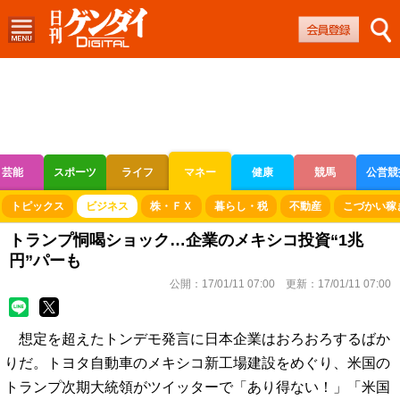
芸能
スポーツ
ライフ
マネー
健康
競馬
公営競
ボートレース
競輪
オートレース
トピックス
ビジネス
株・ＦＸ
暮らし・税
不動産
こづかい稼
トランプ恫喝ショック…企業のメキシコ投資“1兆
円”パーも
公開：
17/01/11 07:00
更新：
17/01/11 07:00
想定を超えたトンデモ発言に日本企業はおろおろするばか
りだ。トヨタ自動車のメキシコ新工場建設をめぐり、米国の
トランプ次期大統領がツイッターで「あり得ない！」「米国