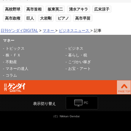
高校野球
高市首相
板東英二
清水アキラ
広末涼子
高市政権
巨人
大岩剛
ピアノ
高市早苗
日刊ゲンダイDIGITAL
マネー
ビジネスニュース
記事
マネー
トピックス
ビジネス
株・ＦＸ
暮らし・税
不動産
こづかい稼ぎ
マネーの達人
お宝・アート
コラム
表示切り替え
（C）Nikkan Gendai