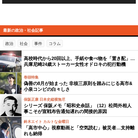
最新の政治・社会記事
政治
社会
事件
コラム
高校時代から20回以上、手紙や食べ物を「置き配」…
兵庫尼崎24歳ストーカー女性オドロキの犯行動機
巻頭特集
偽善の8月が始まった 非核三原則を踏みにじる高市&
小泉コンビの白々しさ
保阪正康 日本史縦横無尽
シリーズ 保阪メモ「昭和史余話」（12）松岡外相人
事こそが宣戦布告通知遅れの間接的原因
鈴木エイト カルトな金曜日
「高市中心」視察動画と「空気読む」被災者…支持離
れも納得