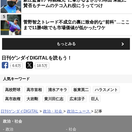
賛否もチームのテコ入れ役にうってつけ
5
菅野智之トレード不成立の裏に致命的な“前科”…ここ
まで11勝4敗でも市場価値が低かったワケ
もっとみる
日刊ゲンダイDIGITALを読もう！
6.6万
18.5万
人気キーワード
高校野球
高市首相
清水アキラ
板東英二
ハラスメント
高市政権
大岩剛
黄川田仁志
広末涼子
巨人
日刊ゲンダイDIGITAL
政治・社会
政治ニュース
記事
政治・社会
政治
社会