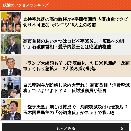
政治のアクセスランキング
1
支持率急落の高市政権がV字回復画策 内閣改造でクビ
切り不可避な“ポンコツ”5大臣の名前
2
高市首相のあいさつはコピペ率85％…「広島への思
い」石破前首相・愛子内親王とは絶望的格差
3
トランプ大統領もそっぽ 表面化した日米包囲網「反高
市」うねり急拡大…2大後ろ盾が剥落
4
自民税調会が紛糾し党内大荒れ！ 高市首相「消費税減
税」でいよいよトドメ…反対派議員が証言
5
「愛子天皇」潰しは賛成で、消費税減税はなぜ反対？
玉木国民民主の「公約違反」がネットで袋叩き
もっとみる