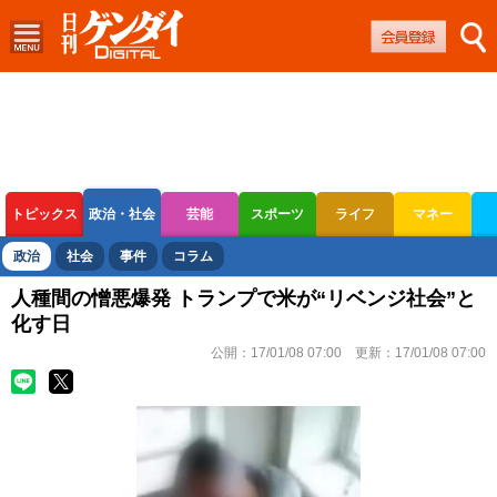
トピックス
政治・社会
芸能
スポーツ
ライフ
マネー
ボートレース
競輪
オートレース
政治
社会
事件
コラム
人種間の憎悪爆発 トランプで米が“リベンジ社会”と
化す日
公開：
17/01/08 07:00
更新：
17/01/08 07:00