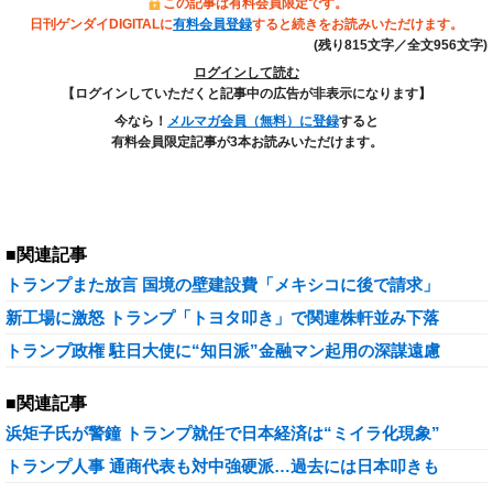
この記事は有料会員限定です。
日刊ゲンダイDIGITALに
有料会員登録
すると続きをお読みいただけます。
(残り815文字／全文956文字)
ログインして読む
【ログインしていただくと記事中の広告が非表示になります】
今なら！
メルマガ会員（無料）に登録
すると
有料会員限定記事が3本お読みいただけます。
■関連記事
トランプまた放言 国境の壁建設費「メキシコに後で請求」
新工場に激怒 トランプ「トヨタ叩き」で関連株軒並み下落
トランプ政権 駐日大使に“知日派”金融マン起用の深謀遠慮
■関連記事
浜矩子氏が警鐘 トランプ就任で日本経済は“ミイラ化現象”
トランプ人事 通商代表も対中強硬派…過去には日本叩きも