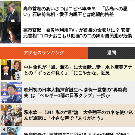
高市首相のあいさつはコピペ率85％…「広島への思
い」石破前首相・愛子内親王とは絶望的格差
高市官邸「被災地利用PV」が首相の命取りに？ 安倍
元首相“コロナおこもり動画”の二の舞を自民党が危惧
アクセスランキング
週間
1
中村倫也が「風、薫る」に大貢献…妻・水卜麻美アナ
との「ずっと仲良く」「にこやかな」近況
2
欧州初の日本人指揮官誕生へ 森保一監督の“再就職
先”は「ベルギー1部の日系クラブ」一択か
3
萩本欽一〈34〉私の“運”論 大谷翔平のカネを使い込
んだ通訳に「小さな声で『ありがとう』」
4
新庄監督の“再就職先”に挙がるまさかの球団 采配に