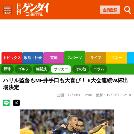
トピックス
政治・社会
芸能
スポーツ
ライフ
マネー
ボートレース
競輪
オートレース
野球
ゴルフ
格闘技
サッカー
その他
コラム
ハリル監督もMF井手口も大喜び！ 6大会連続W杯出
場決定
公開：
17/09/01 12:00
更新：
17/09/01 12:18