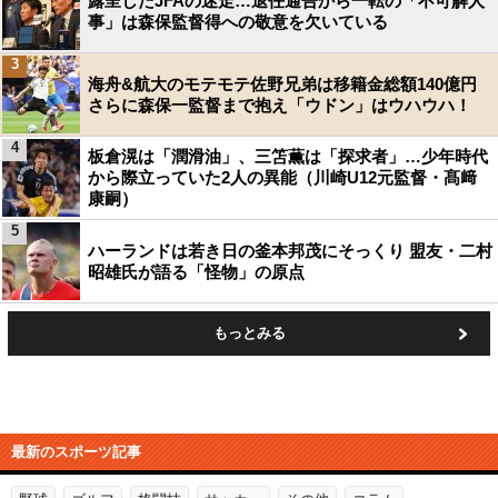
露呈したJFAの迷走…退任通告から一転の「不可解人
事」は森保監督得への敬意を欠いている
3
海舟&航大のモテモテ佐野兄弟は移籍金総額140億円
さらに森保一監督まで抱え「ウドン」はウハウハ！
4
板倉滉は「潤滑油」、三笘薫は「探求者」…少年時代
から際立っていた2人の異能（川崎U12元監督・髙﨑
康嗣）
5
ハーランドは若き日の釜本邦茂にそっくり 盟友・二村
昭雄氏が語る「怪物」の原点
もっとみる
最新のスポーツ記事