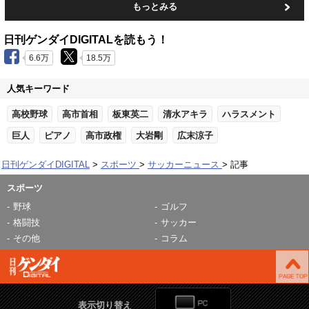
もっとみる
日刊ゲンダイDIGITALを読もう！
6.6万
18.5万
人気キーワード
高校野球
高市首相
板東英二
清水アキラ
ハラスメント
巨人
ピアノ
高市政権
大岩剛
広末涼子
日刊ゲンダイDIGITAL
スポーツ
サッカーニュース
記事
スポーツ
野球
ゴルフ
格闘技
サッカー
その他
コラム
表示切り替え