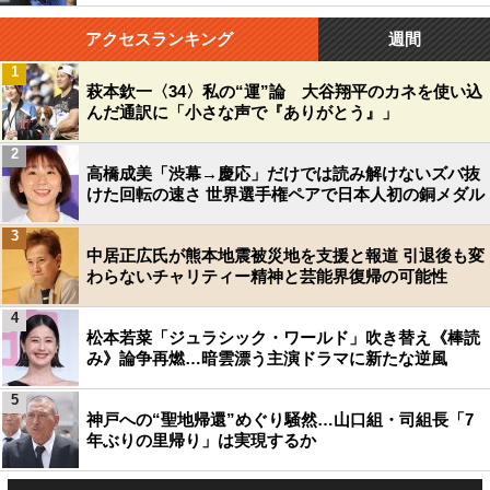
アクセスランキング
週間
1
萩本欽一〈34〉私の“運”論 大谷翔平のカネを使い込
んだ通訳に「小さな声で『ありがとう』」
2
高橋成美「渋幕→慶応」だけでは読み解けないズバ抜
けた回転の速さ 世界選手権ペアで日本人初の銅メダル
3
中居正広氏が熊本地震被災地を支援と報道 引退後も変
わらないチャリティー精神と芸能界復帰の可能性
4
松本若菜「ジュラシック・ワールド」吹き替え《棒読
み》論争再燃…暗雲漂う主演ドラマに新たな逆風
5
神戸への“聖地帰還”めぐり騒然…山口組・司組長「7
年ぶりの里帰り」は実現するか