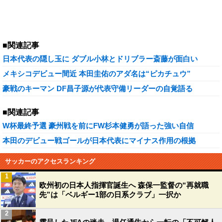
■関連記事
日本代表の隠し玉に ダブル小林とドリブラー斎藤が面白い
メキシコデビュー間近 本田圭佑のアダ名は“ピカチュウ”
豪戦のキーマン DF昌子源が代表守備リーダーの自覚語る
■関連記事
W杯最終予選 豪州戦を前にFW杉本健勇が語った強い自信
本田のデビュー戦ゴールが日本代表にマイナス作用の根拠
サッカーのアクセスランキング
1
欧州初の日本人指揮官誕生へ 森保一監督の“再就職
先”は「ベルギー1部の日系クラブ」一択か
2