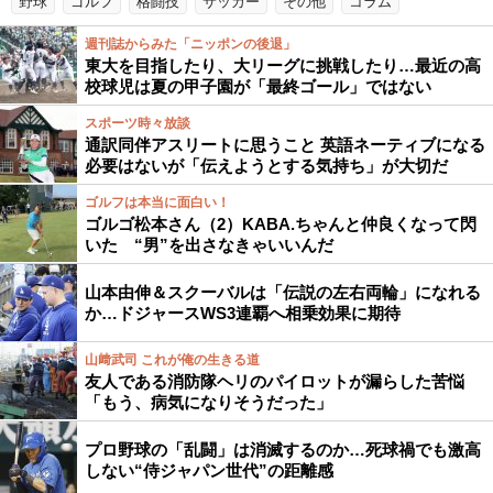
野球
ゴルフ
格闘技
サッカー
その他
コラム
週刊誌からみた「ニッポンの後退」
東大を目指したり、大リーグに挑戦したり…最近の高
校球児は夏の甲子園が「最終ゴール」ではない
スポーツ時々放談
通訳同伴アスリートに思うこと 英語ネーティブになる
必要はないが「伝えようとする気持ち」が大切だ
ゴルフは本当に面白い！
ゴルゴ松本さん（2）KABA.ちゃんと仲良くなって閃
いた “男”を出さなきゃいいんだ
山本由伸＆スクーバルは「伝説の左右両輪」になれる
か…ドジャースWS3連覇へ相乗効果に期待
山﨑武司 これが俺の生きる道
友人である消防隊ヘリのパイロットが漏らした苦悩
「もう、病気になりそうだった」
プロ野球の「乱闘」は消滅するのか…死球禍でも激高
しない“侍ジャパン世代”の距離感