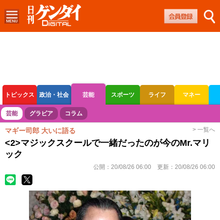
トピックス
政治・社会
芸能
スポーツ
ライフ
マネー
ボートレース
競輪
オートレース
芸能
グラビア
コラム
> 一覧へ
マギー司郎 大いに語る
<2>マジックスクールで一緒だったのが今のMr.マリ
ック
公開：
20/08/26 06:00
更新：
20/08/26 06:00