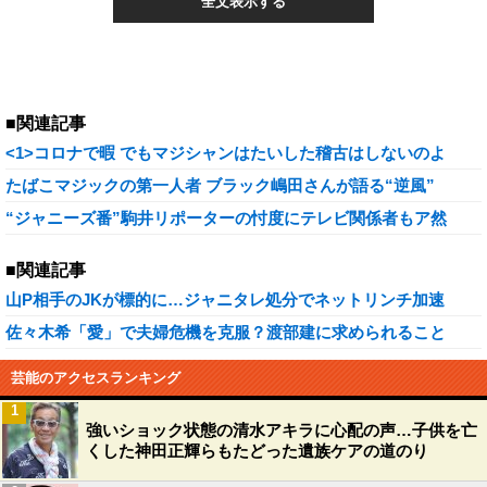
全文表示する
■関連記事
<1>コロナで暇 でもマジシャンはたいした稽古はしないのよ
たばこマジックの第一人者 ブラック嶋田さんが語る“逆風”
“ジャニーズ番”駒井リポーターの忖度にテレビ関係者もア然
■関連記事
山P相手のJKが標的に…ジャニタレ処分でネットリンチ加速
佐々木希「愛」で夫婦危機を克服？渡部建に求められること
芸能のアクセスランキング
1
強いショック状態の清水アキラに心配の声…子供を亡
くした神田正輝らもたどった遺族ケアの道のり