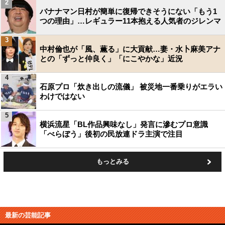
2
バナナマン日村が簡単に復帰できそうにない「もう1
つの理由」…レギュラー11本抱える人気者のジレンマ
3
中村倫也が「風、薫る」に大貢献…妻・水卜麻美アナ
との「ずっと仲良く」「にこやかな」近況
4
石原プロ「炊き出しの流儀」 被災地一番乗りがエラい
わけではない
5
横浜流星「BL作品興味なし」発言に滲むプロ意識
「べらぼう」後初の民放連ドラ主演で注目
もっとみる
最新の芸能記事