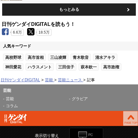
もっとみる
日刊ゲンダイDIGITALを読もう！
6.6万
18.5万
人気キーワード
高校野球
高市首相
三山凌輝
青木歌音
清水アキラ
神田愛花
ハラスメント
三田佳子
萩本欽一
高市政権
日刊ゲンダイDIGITAL
芸能
芸能ニュース
記事
芸能
芸能
グラビア
コラム
表示切り替え