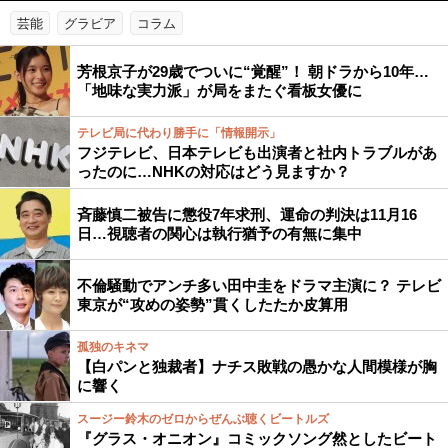
芸能
グラビア
コラム
芳根京子が29歳でついに“覚醒”！ 朝ドラから10年…
「地味な実力派」が局をまたぐ看板女優に
テレビ局に代わり勝手に「情報開示」
フジテレビ、日本テレビも出演者と社内トラブルがあ
ったのに…NHKの対応はどう見ますか？
斉藤慎二被告に懲役7年求刑、運命の判決は11月16
日…視聴者の関心は執行猶予の有無に集中
不倫騒動でアンチ多い田中圭をドラマ主演に？ テレビ
東京が“攻めの姿勢”貫くしたたか皮算用
孤独のキネマ
【白パンと独裁者】ナチス敗戦の愚かな人間模様が胸
に響く
スージー鈴木のゼロからぜんぶ聴くビートルズ
『グラス・オニオン』コミックソング然としたビート