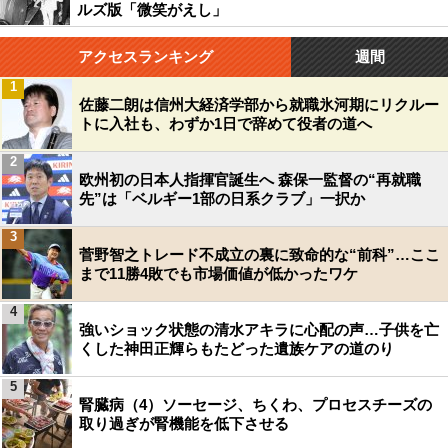
ルズ版「微笑がえし」
アクセスランキング
週間
1
佐藤二朗は信州大経済学部から就職氷河期にリクルー
トに入社も、わずか1日で辞めて役者の道へ
2
欧州初の日本人指揮官誕生へ 森保一監督の“再就職
先”は「ベルギー1部の日系クラブ」一択か
3
菅野智之トレード不成立の裏に致命的な“前科”…ここ
まで11勝4敗でも市場価値が低かったワケ
4
強いショック状態の清水アキラに心配の声…子供を亡
くした神田正輝らもたどった遺族ケアの道のり
5
腎臓病（4）ソーセージ、ちくわ、プロセスチーズの
取り過ぎが腎機能を低下させる