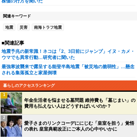
株価の行方を聞いた
関連キーワード
地震
災害
南海トラフ地震
■関連記事
地震予兆の新常識！ネコは「2、3日前にジャンプ」イヌ・カメ・
ウマでも異常行動…研究者に聞いた
最強寒波襲来で露呈する能登半島地震「被災地の脆弱性」…懸念
される集落孤立と家屋倒壊
暮らしのアクセスランキング
1
年金生活者を悩ませる墓問題 維持費も「墓じまい」の
費用も払えない人はどうすればいいのか？
2
愛子さまのリンクコーデににじむ「皇室を担う」覚悟
の表れ 皇室典範改正にご本人の心中やいかに