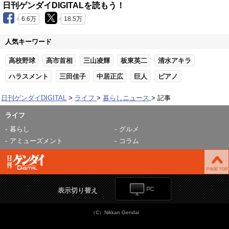
日刊ゲンダイDIGITALを読もう！
6.6万
18.5万
人気キーワード
高校野球
高市首相
三山凌輝
板東英二
清水アキラ
ハラスメント
三田佳子
中居正広
巨人
ピアノ
日刊ゲンダイDIGITAL
ライフ
暮らしニュース
記事
ライフ
暮らし
グルメ
アミューズメント
コラム
表示切り替え
（C）Nikkan Gendai