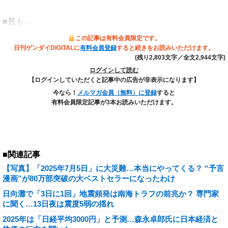
■最も…
この記事は有料会員限定です。
日刊ゲンダイDIGITALに
有料会員登録
すると続きをお読みいただけます。
(残り2,803文字／全文2,944文字)
ログインして読む
【ログインしていただくと記事中の広告が非表示になります】
今なら！
メルマガ会員（無料）に登録
すると
有料会員限定記事が3本お読みいただけます。
■関連記事
【写真】「2025年7月5日」に大災難…本当にやってくる？ “予言
漫画”が80万部突破の大ベストセラーになったわけ
日向灘で「3日に1回」地震頻発は南海トラフの前兆か？ 専門家
に聞く…13日夜は震度5弱の揺れ
2025年は「日経平均3000円」と予測…森永卓郎氏に日本経済と