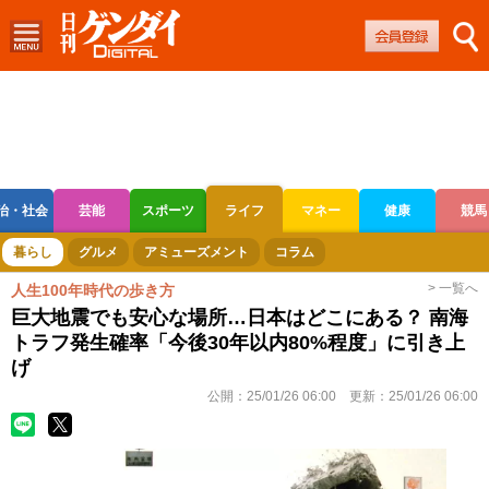
治・社会
芸能
スポーツ
ライフ
マネー
健康
競馬
ボートレース
競輪
オートレース
暮らし
グルメ
アミューズメント
コラム
> 一覧へ
人生100年時代の歩き方
巨大地震でも安心な場所…日本はどこにある？ 南海
トラフ発生確率「今後30年以内80%程度」に引き上
げ
公開：
25/01/26 06:00
更新：
25/01/26 06:00