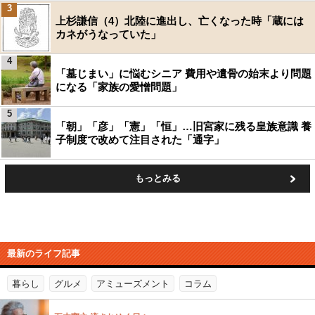
3
上杉謙信（4）北陸に進出し、亡くなった時「蔵には
カネがうなっていた」
4
「墓じまい」に悩むシニア 費用や遺骨の始末より問題
になる「家族の愛憎問題」
5
「朝」「彦」「憲」「恒」…旧宮家に残る皇族意識 養
子制度で改めて注目された「通字」
もっとみる
最新のライフ記事
暮らし
グルメ
アミューズメント
コラム