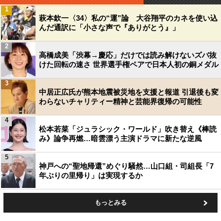
1
萩本欽一〈34〉私の“運”論 大谷翔平のカネを使い込
んだ通訳に「小さな声で『ありがとう』」
2
高橋成美「渋幕→慶応」だけでは読み解けないズバ抜
けた回転の速さ 世界選手権ペアで日本人初の銅メダル
3
中居正広氏が熊本地震被災地を支援と報道 引退後も変
わらないチャリティー精神と芸能界復帰の可能性
4
松本若菜「ジュラシック・ワールド」吹き替え《棒読
み》論争再燃…暗雲漂う主演ドラマに新たな逆風
5
神戸への“聖地帰還”めぐり騒然…山口組・司組長「7
年ぶりの里帰り」は実現するか
もっとみる