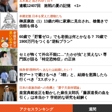
五木寛之 流されゆく日々
連載12407回 敗戦の夏の記憶 <1>
本郷史観 日本を変えた傑物たち
榊原康政（1）13歳の時に家康に見出され、槍働きで
信頼を得る
60歳で「貯蓄ゼロ」でも老後は何とかなる？ 70歳で
1900万円をつくる“逆転プラン”
セミが怖くて外出不能に…“たかが虫”と笑えない 専
門医が語る「特定恐怖症」の正体
独身者5割時代へ あなたは結婚したい？
初デートで避けるべき「3館」と、結婚を意識したら
行くべき「3スポット」
日本の皇族存続への危機と「愛子天皇待望論」
皇室典範改正を動かした麻生太郎氏「藤原道長の血を
引く」は本当か？ 学術的な研究を紐解く
アクセスランキング
週間