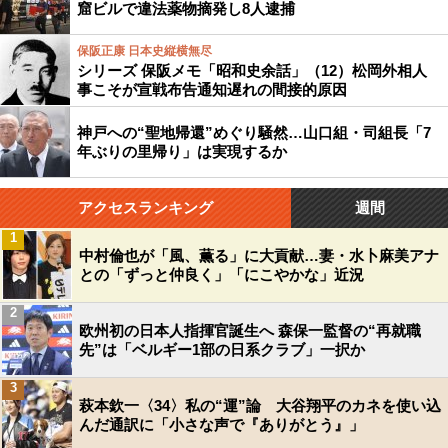
窟ビルで違法薬物摘発し8人逮捕
保阪正康 日本史縦横無尽
シリーズ 保阪メモ「昭和史余話」（12）松岡外相人
事こそが宣戦布告通知遅れの間接的原因
神戸への“聖地帰還”めぐり騒然…山口組・司組長「7
年ぶりの里帰り」は実現するか
アクセスランキング
週間
1
中村倫也が「風、薫る」に大貢献…妻・水卜麻美アナ
との「ずっと仲良く」「にこやかな」近況
2
欧州初の日本人指揮官誕生へ 森保一監督の“再就職
先”は「ベルギー1部の日系クラブ」一択か
3
萩本欽一〈34〉私の“運”論 大谷翔平のカネを使い込
んだ通訳に「小さな声で『ありがとう』」