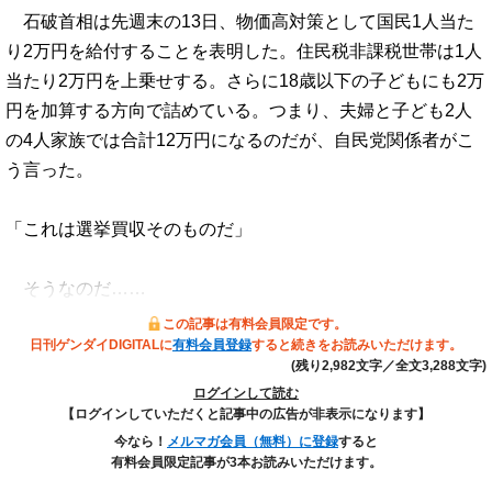
石破首相は先週末の13日、物価高対策として国民1人当た
り2万円を給付することを表明した。住民税非課税世帯は1人
当たり2万円を上乗せする。さらに18歳以下の子どもにも2万
円を加算する方向で詰めている。つまり、夫婦と子ども2人
の4人家族では合計12万円になるのだが、自民党関係者がこ
う言った。
「これは選挙買収そのものだ」
そうなのだ……
この記事は有料会員限定です。
日刊ゲンダイDIGITALに
有料会員登録
すると続きをお読みいただけます。
(残り2,982文字／全文3,288文字)
ログインして読む
【ログインしていただくと記事中の広告が非表示になります】
今なら！
メルマガ会員（無料）に登録
すると
有料会員限定記事が3本お読みいただけます。