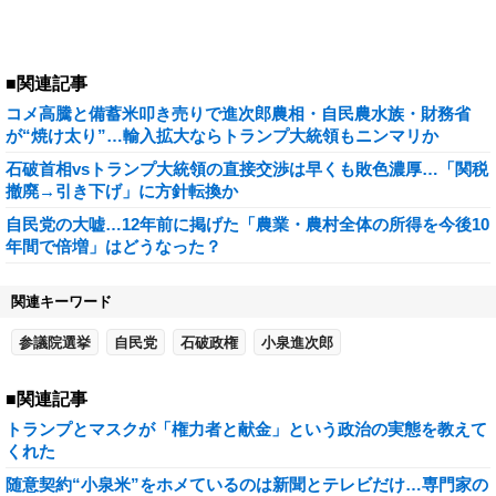
■関連記事
コメ高騰と備蓄米叩き売りで進次郎農相・自民農水族・財務省
が“焼け太り”…輸入拡大ならトランプ大統領もニンマリか
石破首相vsトランプ大統領の直接交渉は早くも敗色濃厚…「関税
撤廃→引き下げ」に方針転換か
自民党の大嘘…12年前に掲げた「農業・農村全体の所得を今後10
年間で倍増」はどうなった？
関連キーワード
参議院選挙
自民党
石破政権
小泉進次郎
■関連記事
トランプとマスクが「権力者と献金」という政治の実態を教えて
くれた
随意契約“小泉米”をホメているのは新聞とテレビだけ…専門家の