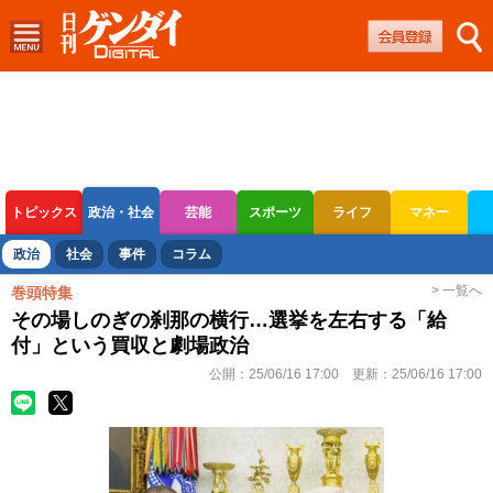
トピックス
政治・社会
芸能
スポーツ
ライフ
マネー
ボートレース
競輪
オートレース
政治
社会
事件
コラム
> 一覧へ
巻頭特集
その場しのぎの刹那の横行…選挙を左右する「給
付」という買収と劇場政治
公開：
25/06/16 17:00
更新：
25/06/16 17:00