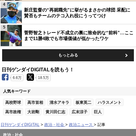
4
新庄監督の“再就職先”に挙がるまさかの球団 采配に
賛否もチームのテコ入れ役にうってつけ
5
菅野智之トレード不成立の裏に致命的な“前科”…ここ
まで11勝4敗でも市場価値が低かったワケ
もっとみる
日刊ゲンダイDIGITALを読もう！
6.6万
18.5万
人気キーワード
高校野球
高市首相
清水アキラ
板東英二
ハラスメント
高市政権
大岩剛
黄川田仁志
広末涼子
巨人
日刊ゲンダイDIGITAL
政治・社会
政治ニュース
記事
政治・社会