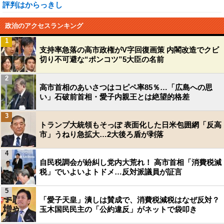
評判はからっきし
政治のアクセスランキング
1
支持率急落の高市政権がV字回復画策 内閣改造でクビ
切り不可避な“ポンコツ”5大臣の名前
2
高市首相のあいさつはコピペ率85％…「広島への思
い」石破前首相・愛子内親王とは絶望的格差
3
トランプ大統領もそっぽ 表面化した日米包囲網「反高
市」うねり急拡大…2大後ろ盾が剥落
4
自民税調会が紛糾し党内大荒れ！ 高市首相「消費税減
税」でいよいよトドメ…反対派議員が証言
5
「愛子天皇」潰しは賛成で、消費税減税はなぜ反対？
玉木国民民主の「公約違反」がネットで袋叩き