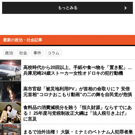
もっとみる
最新の政治・社会記事
政治
社会
事件
コラム
高校時代から20回以上、手紙や食べ物を「置き配」…
兵庫尼崎24歳ストーカー女性オドロキの犯行動機
高市官邸「被災地利用PV」が首相の命取りに？ 安倍
元首相“コロナおこもり動画”の二の舞を自民党が危惧
食料品の消費減税分を賄う「恒久財源」ならすでにあ
る！ 25年度与党税制改正大綱は「法人税引き上げ」
に言及
まるで治外法権！ 大阪・ミナミのベトナム人犯罪者巣