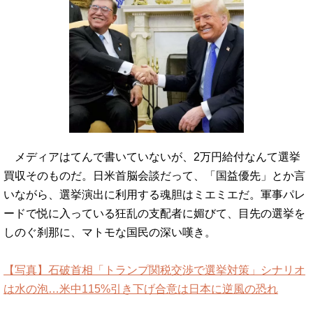
メディアはてんで書いていないが、2万円給付なんて選挙
買収そのものだ。日米首脳会談だって、「国益優先」とか言
いながら、選挙演出に利用する魂胆はミエミエだ。軍事パレ
ードで悦に入っている狂乱の支配者に媚びて、目先の選挙を
しのぐ刹那に、マトモな国民の深い嘆き。
【写真】石破首相「トランプ関税交渉で選挙対策」シナリオ
は水の泡…米中115%引き下げ合意は日本に逆風の恐れ