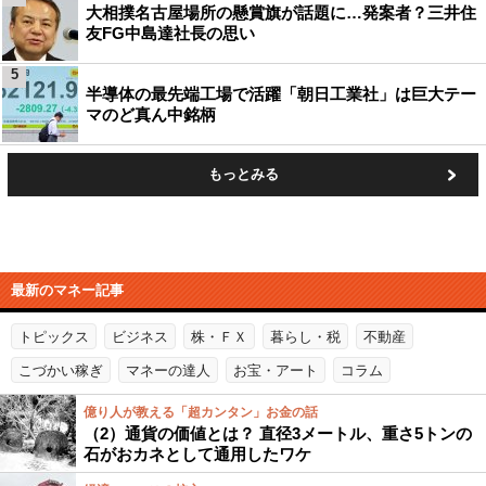
大相撲名古屋場所の懸賞旗が話題に…発案者？三井住
友FG中島達社長の思い
5
半導体の最先端工場で活躍「朝日工業社」は巨大テー
マのど真ん中銘柄
もっとみる
最新のマネー記事
トピックス
ビジネス
株・ＦＸ
暮らし・税
不動産
こづかい稼ぎ
マネーの達人
お宝・アート
コラム
億り人が教える「超カンタン」お金の話
（2）通貨の価値とは？ 直径3メートル、重さ5トンの
石がおカネとして通用したワケ