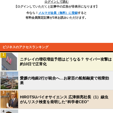
ログインして読む
【ログインしていただくと記事中の広告が非表示になります】
今なら！
メルマガ会員（無料）に登録
すると
有料会員限定記事が3本お読みいただけます。
ビジネスのアクセスランキング
1
ニチレイの増収増益予想はどうなる？ サイバー攻撃は
約10日で正常化
2
愛媛の地銀2行が統合へ…お家芸の船舶融資で相乗効
果
3
HIROTSUバイオサイエンス 広津崇亮社長（1）線虫
がんリスク検査を発明した“科学者CEO”
4