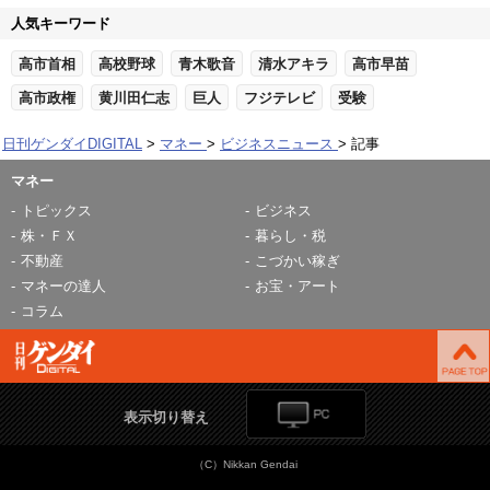
人気キーワード
高市首相
高校野球
青木歌音
清水アキラ
高市早苗
高市政権
黄川田仁志
巨人
フジテレビ
受験
日刊ゲンダイDIGITAL
マネー
ビジネスニュース
記事
マネー
トピックス
ビジネス
株・ＦＸ
暮らし・税
不動産
こづかい稼ぎ
マネーの達人
お宝・アート
コラム
表示切り替え
（C）Nikkan Gendai