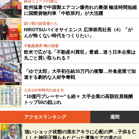
経済ニュースの核心
欧州猛暑で中国製エアコン爆売れの裏側 輸送時間短縮
に国際貨物列車「中欧班列」が大活躍
語り部の経営者たち
HIROTSUバイオサイエンス 広津崇亮社長（4）「が
んが怖くない時代をつくりたい」
不動産業界 噂の現場
欧米で広がる「不動産AI買収」脅威…迷う日本企業は
丸ごと買い取られる？
「ゆで太郎」大卒初任給35万円の衝撃…外食産業で加
速する劇的な人材争奪戦
人生100年時代の歩き方
“10億円プレーヤー”も続々 大手企業の高額役員報酬
トップ50の顔ぶれ
アクセスランキング
週間
1
強いショック状態の清水アキラに心配の声…子供を亡
くした神田正輝らもたどった遺族ケアの道のり