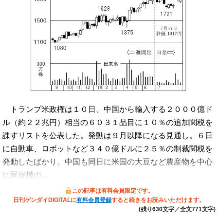
トランプ米政権は１０日、中国から輸入する２０００億ド
ル（約２２兆円）相当の６０３１品目に１０％の追加関税を
課すリストを公表した。発動は９月以降になる見通し。６日
に自動車、ロボットなど３４０億ドルに２５％の制裁関税を
発動したばかり。中国も同日に米国の大豆など農産物を中心
に同規模の…
この記事は有料会員限定です。
日刊ゲンダイDIGITALに
有料会員登録
すると続きをお読みいただけます。
(残り630文字／全文771文字)