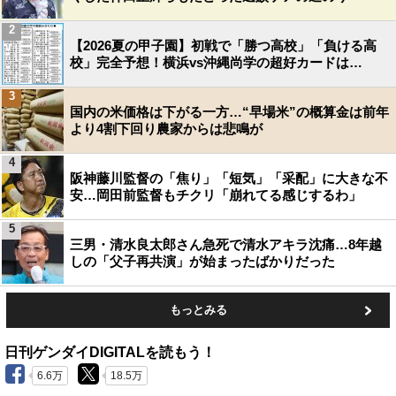
2
【2026夏の甲子園】初戦で「勝つ高校」「負ける高
校」完全予想！横浜vs沖縄尚学の超好カードは…
3
国内の米価格は下がる一方…“早場米”の概算金は前年
より4割下回り農家からは悲鳴が
4
阪神藤川監督の「焦り」「短気」「采配」に大きな不
安…岡田前監督もチクリ「崩れてる感じするわ」
5
三男・清水良太郎さん急死で清水アキラ沈痛…8年越
しの「父子再共演」が始まったばかりだった
もっとみる
日刊ゲンダイDIGITALを読もう！
6.6万
18.5万