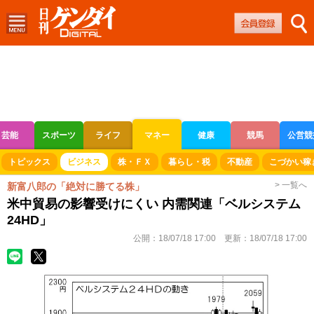
芸能
スポーツ
ライフ
マネー
健康
競馬
公営競
ボートレース
競輪
オートレース
トピックス
ビジネス
株・ＦＸ
暮らし・税
不動産
こづかい稼
> 一覧へ
新富八郎の「絶対に勝てる株」
米中貿易の影響受けにくい 内需関連「ベルシステム
24HD」
公開：
18/07/18 17:00
更新：
18/07/18 17:00