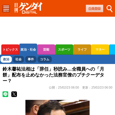
トピックス
政治・社会
芸能
スポーツ
ライフ
マネー
ボートレース
競輪
オートレース
政治
社会
事件
コラム
鈴木馨祐法相は「辞任」秒読み…全職員への「月
餅」配布を止めなかった法務官僚のプチクーデタ
ー？
公開：
25/02/23 06:00
更新：
25/02/23 06:00