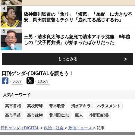
4
阪神藤川監督の「焦り」「短気」「采配」に大きな不
安…岡田前監督もチクリ「崩れてる感じするわ」
5
三男・清水良太郎さん急死で清水アキラ沈痛…8年越
しの「父子再共演」が始まったばかりだった
もっとみる
日刊ゲンダイDIGITALを読もう！
6.6万
18.5万
人気キーワード
高市首相
高校野球
青木歌音
清水アキラ
ハラスメント
高市早苗
高市政権
黄川田仁志
巨人
小野田紀美
日刊ゲンダイDIGITAL
政治・社会
政治ニュース
記事