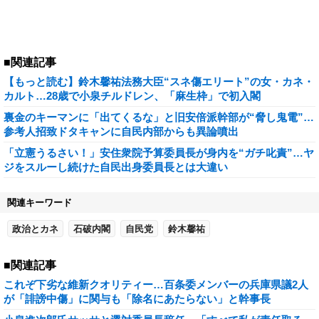
■関連記事
【もっと読む】鈴木馨祐法務大臣“スネ傷エリート”の女・カネ・
カルト…28歳で小泉チルドレン、「麻生枠」で初入閣
裏金のキーマンに「出てくるな」と旧安倍派幹部が“脅し鬼電”…
参考人招致ドタキャンに自民内部からも異論噴出
「立憲うるさい！」安住衆院予算委員長が身内を“ガチ叱責”…ヤ
ジをスルーし続けた自民出身委員長とは大違い
関連キーワード
政治とカネ
石破内閣
自民党
鈴木馨祐
■関連記事
これぞ下劣な維新クオリティー…百条委メンバーの兵庫県議2人
が「誹謗中傷」に関与も「除名にあたらない」と幹事長