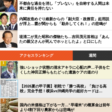
不都合な過去を消し「ブレない」を自称する人間は未
来に責任を持たない
内閣改造めぐり維新からの「副大臣・政務官」起用説
が浮上…霞が関からも 「勘弁してくれ！」の悲鳴が
堤清二が見た昭和の傑物たち…吉田茂元首相は「あん
たの親父さんが死んでホッとしたよ」と口にした
アクセスランキング
週間
1
強いショック状態の清水アキラに心配の声…子供を亡
くした神田正輝らもたどった遺族ケアの道のり
2
【2026夏の甲子園】初戦で「勝つ高校」「負ける高
校」完全予想！横浜vs沖縄尚学の超好カードは…
3
国内の米価格は下がる一方…“早場米”の概算金は前年
より4割下回り農家からは悲鳴が