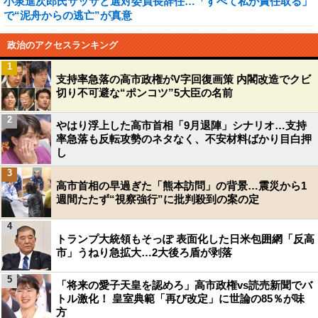
小泉進次郎氏サッサと選対委員長辞任…「すべて私が責任取る」
で“泥舟からの逃亡”が真意
政治のアクセスランキング
1
支持率急落の高市政権がV字回復画策 内閣改造でクビ
切り不可避な“ポンコツ”5大臣の名前
2
やはり浮上した高市首相「9月退陣」シナリオ…支持
率急落も反転攻勢のネタなく、不安材料ばかり目白押
し
3
高市首相の早過ぎた「熊本訪問」の背景…震災から1
週間たたず“視察強行”に批判殺到の案の定
4
トランプ大統領もそっぽ 表面化した日米包囲網「反高
市」うねり急拡大…2大後ろ盾が剥落
5
「将来の愛子天皇を認めろ」高市政権vs読売新聞でバ
トル激化！ 皇室典範「再び改定」に世論の85％が味
方