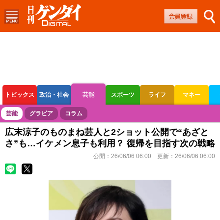
トピックス
政治・社会
芸能
スポーツ
ライフ
マネー
ボートレース
競輪
オートレース
芸能
グラビア
コラム
広末涼子のものまね芸人と2ショット公開で“あざと
さ”も…イケメン息子も利用？ 復帰を目指す次の戦略
公開：
26/06/06 06:00
更新：
26/06/06 06:00