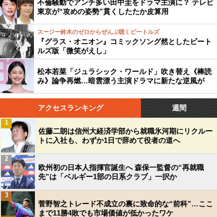
不倫騒動でアンチ多い田中圭をドラマ主演に？ テレビ
東京が“攻めの姿勢”貫くしたたか皮算用
スージー鈴木のゼロからぜんぶ聴くビートルズ
『グラス・オニオン』コミックソング然としたビート
ルズ版「微笑がえし」
松本若菜「ジュラシック・ワールド」吹き替え《棒読
み》論争再燃…暗雲漂う主演ドラマに新たな逆風が
アクセスランキング
週間
1
佐藤二朗は信州大経済学部から就職氷河期にリクルー
トに入社も、わずか1日で辞めて役者の道へ
2
欧州初の日本人指揮官誕生へ 森保一監督の“再就職
先”は「ベルギー1部の日系クラブ」一択か
3
菅野智之トレード不成立の裏に致命的な“前科”…ここ
まで11勝4敗でも市場価値が低かったワケ