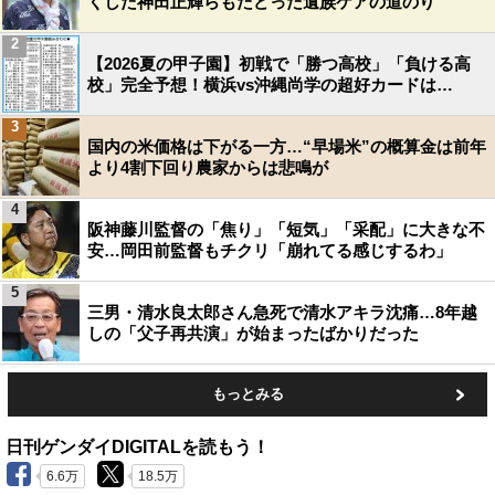
くした神田正輝らもたどった遺族ケアの道のり
2
【2026夏の甲子園】初戦で「勝つ高校」「負ける高
校」完全予想！横浜vs沖縄尚学の超好カードは…
3
国内の米価格は下がる一方…“早場米”の概算金は前年
より4割下回り農家からは悲鳴が
4
阪神藤川監督の「焦り」「短気」「采配」に大きな不
安…岡田前監督もチクリ「崩れてる感じするわ」
5
三男・清水良太郎さん急死で清水アキラ沈痛…8年越
しの「父子再共演」が始まったばかりだった
もっとみる
日刊ゲンダイDIGITALを読もう！
6.6万
18.5万