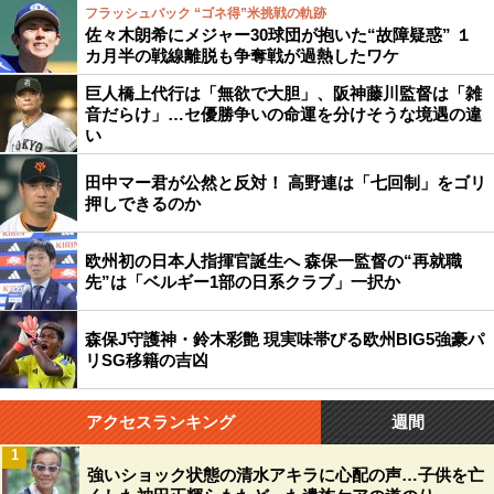
フラッシュバック “ゴネ得”米挑戦の軌跡
佐々木朗希にメジャー30球団が抱いた“故障疑惑” １
カ月半の戦線離脱も争奪戦が過熱したワケ
巨人橋上代行は「無欲で大胆」、阪神藤川監督は「雑
音だらけ」…セ優勝争いの命運を分けそうな境遇の違
い
田中マー君が公然と反対！ 高野連は「七回制」をゴリ
押しできるのか
欧州初の日本人指揮官誕生へ 森保一監督の“再就職
先”は「ベルギー1部の日系クラブ」一択か
森保J守護神・鈴木彩艶 現実味帯びる欧州BIG5強豪パ
リSG移籍の吉凶
アクセスランキング
週間
1
強いショック状態の清水アキラに心配の声…子供を亡