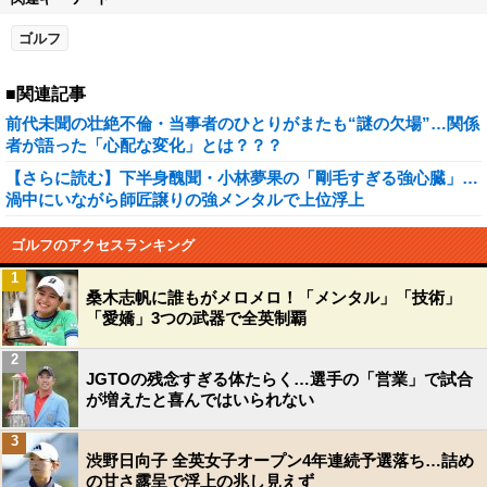
ゴルフ
■関連記事
前代未聞の壮絶不倫・当事者のひとりがまたも“謎の欠場”…関係
者が語った「心配な変化」とは？？？
【さらに読む】下半身醜聞・小林夢果の「剛毛すぎる強心臓」…
渦中にいながら師匠譲りの強メンタルで上位浮上
ゴルフのアクセスランキング
1
桑木志帆に誰もがメロメロ！「メンタル」「技術」
「愛嬌」3つの武器で全英制覇
2
JGTOの残念すぎる体たらく…選手の「営業」で試合
が増えたと喜んではいられない
3
渋野日向子 全英女子オープン4年連続予選落ち…詰め
の甘さ露呈で浮上の兆し見えず