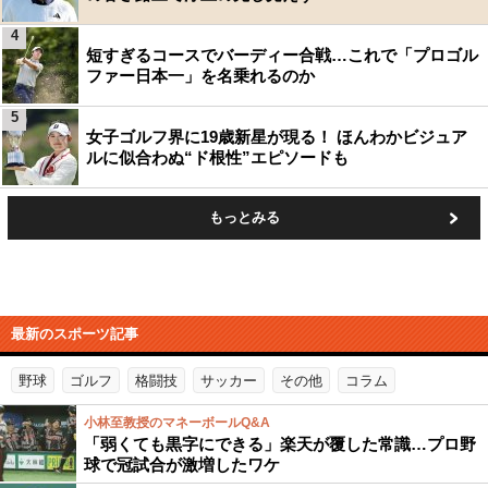
4
短すぎるコースでバーディー合戦…これで「プロゴル
ファー日本一」を名乗れるのか
5
女子ゴルフ界に19歳新星が現る！ ほんわかビジュア
ルに似合わぬ“ド根性”エピソードも
もっとみる
最新のスポーツ記事
野球
ゴルフ
格闘技
サッカー
その他
コラム
小林至教授のマネーボールQ&A
「弱くても黒字にできる」楽天が覆した常識…プロ野
球で冠試合が激増したワケ