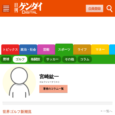
トピックス
政治・社会
芸能
スポーツ
ライフ
マネー
ボートレース
競輪
オートレース
野球
ゴルフ
格闘技
サッカー
その他
コラム
宮崎紘一
ゴルフジャーナリスト
著者のコラム一覧
> 一覧へ
世界ゴルフ新潮流