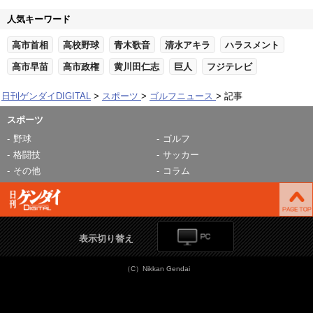
人気キーワード
高市首相
高校野球
青木歌音
清水アキラ
ハラスメント
高市早苗
高市政権
黄川田仁志
巨人
フジテレビ
日刊ゲンダイDIGITAL
スポーツ
ゴルフニュース
記事
スポーツ
野球
ゴルフ
格闘技
サッカー
その他
コラム
表示切り替え
（C）Nikkan Gendai