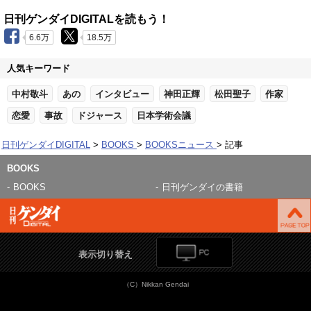
日刊ゲンダイDIGITALを読もう！
6.6万
18.5万
人気キーワード
中村敬斗
あの
インタビュー
神田正輝
松田聖子
作家
恋愛
事故
ドジャース
日本学術会議
日刊ゲンダイDIGITAL
BOOKS
BOOKSニュース
記事
BOOKS
BOOKS
日刊ゲンダイの書籍
表示切り替え
（C）Nikkan Gendai