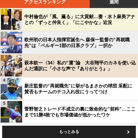
アクセスランキング
週間
1
中村倫也が「風、薫る」に大貢献…妻・水卜麻美アナ
との「ずっと仲良く」「にこやかな」近況
2
欧州初の日本人指揮官誕生へ 森保一監督の“再就職
先”は「ベルギー1部の日系クラブ」一択か
3
萩本欽一〈34〉私の“運”論 大谷翔平のカネを使い込
んだ通訳に「小さな声で『ありがとう』」
4
新庄監督の“再就職先”に挙がるまさかの球団 采配に
賛否もチームのテコ入れ役にうってつけ
5
菅野智之トレード不成立の裏に致命的な“前科”…ここ
まで11勝4敗でも市場価値が低かったワケ
もっとみる