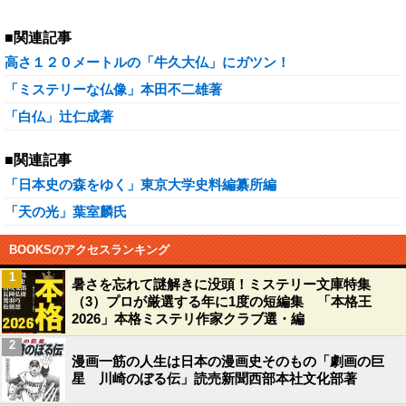
■関連記事
高さ１２０メートルの「牛久大仏」にガツン！
「ミステリーな仏像」本田不二雄著
「白仏」辻仁成著
■関連記事
「日本史の森をゆく」東京大学史料編纂所編
「天の光」葉室麟氏
BOOKSのアクセスランキング
1
暑さを忘れて謎解きに没頭！ミステリー文庫特集
（3）プロが厳選する年に1度の短編集 「本格王
2026」本格ミステリ作家クラブ選・編
2
漫画一筋の人生は日本の漫画史そのもの「劇画の巨
星 川崎のぼる伝」読売新聞西部本社文化部著