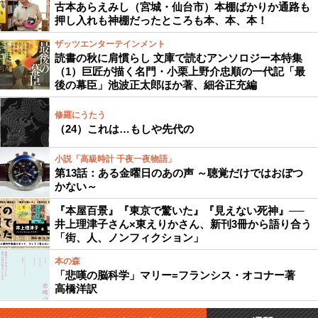
古本あらえみし（宮城・仙台市）本棚ばかりか通路も
押し入れも神棚だったところも本、本、本！
ザッツエンターテインメント
読書の秋に肩慣らし 文庫で読むアンソロジー本特集
（1）巨匠が描く名門・小栗上野介忠順の一代記「最
後の幕臣」池波正太郎ほか著、細谷正充編
修羅にうたう
（24）これは…もしや先代の
小説「高級時計 千夜一夜物語」
第13話：ある金曜日のあの声 ～聴覚だけではおぼつ
かない～
『本屋百景』『東京で驚いた』『見えない死神』──
井上理津子さん×東えりかさん、新刊3冊から語り合う
「街、人、ノンフィクション」
本の森
「悲嘆の脳科学」マリー=フランシス・オコナー著
高橋洋訳