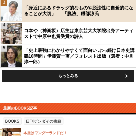
3
「身近にあるドラッグ的なものや脱法性に自覚的にな
ることが大切」──「脱法」磯部涼氏
4
コ本や（神楽坂）店主は東京芸大大学院出身アーティ
ストで中原中也賞受賞の詩人
5
「史上最強にわかりやすくて面白い ぶっ続け日本史講
義10時間」伊藤賀一著／フォレスト出版（選者：中川
淳一郎）
もっとみる
最新のBOOKS記事
BOOKS
日刊ゲンダイの書籍
本屋はワンダーランドだ！