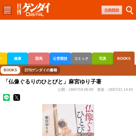
ー
健康
競馬
公営競技
コミック
写真
BOOKS
ボートレース
競輪
オートレース
BOOKS
日刊ゲンダイの書籍
「仏像ぐるりのひとびと」麻宮ゆり子著
公開：
18/07/19 06:00
更新：
18/07/21 14:42