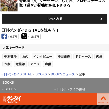
腎臓病（4）ソーセージ、ちくわ、プロセスチーズの
取り過ぎが腎機能を低下させる
もっとみる
日刊ゲンダイDIGITALを読もう！
6.6万
18.5万
人気キーワード
中村敬斗
あの
インタビュー
神田正輝
ドジャース
恋愛
作家
竜星涼
アニメ
声優
日刊ゲンダイDIGITAL
BOOKS
BOOKSニュース
記事
BOOKS
BOOKS
日刊ゲンダイの書籍