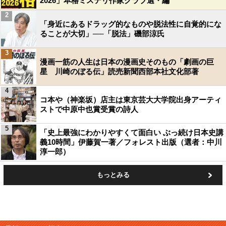
2026」本格ミステリ作家クラブ選・編
2
「身近にあるドラッグ的なものや脱法性に自覚的にな
ることが大切」──「脱法」磯部涼氏
3
漫画一筋の人生は日本の漫画史そのもの「劇画の巨
星 川崎のぼる伝」読売新聞西部本社文化部著
4
コ本や（神楽坂）店主は東京芸大大学院出身アーティ
ストで中原中也賞受賞の詩人
5
「史上最強にわかりやすくて面白い ぶっ続け日本史講
義10時間」伊藤賀一著／フォレスト出版（選者：中川
淳一郎）
もっとみる