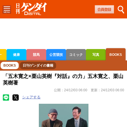
ー
健康
競馬
公営競技
コミック
写真
BOOKS
ボートレース
競輪
オートレース
BOOKS
日刊ゲンダイの書籍
「五木寛之×栗山英樹『対話』の力」五木寛之、栗山
英樹著
公開：
24/12/03 06:00
更新：
24/12/03 06:00
シェアする