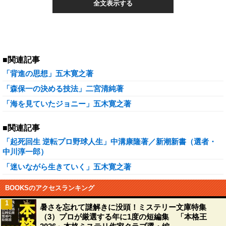
全文表示する
■関連記事
「背進の思想」五木寛之著
「森保一の決める技法」二宮清純著
「海を見ていたジョニー」五木寛之著
■関連記事
「起死回生 逆転プロ野球人生」中溝康隆著／新潮新書（選者・
中川淳一郎）
「迷いながら生きていく」五木寛之著
BOOKSのアクセスランキング
1
暑さを忘れて謎解きに没頭！ミステリー文庫特集
（3）プロが厳選する年に1度の短編集 「本格王