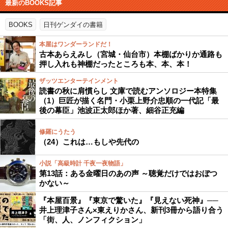
最新のBOOKS記事
BOOKS
日刊ゲンダイの書籍
本屋はワンダーランドだ！
古本あらえみし（宮城・仙台市）本棚ばかりか通路も
押し入れも神棚だったところも本、本、本！
ザッツエンターテインメント
読書の秋に肩慣らし 文庫で読むアンソロジー本特集
（1）巨匠が描く名門・小栗上野介忠順の一代記「最
後の幕臣」池波正太郎ほか著、細谷正充編
修羅にうたう
（24）これは…もしや先代の
小説「高級時計 千夜一夜物語」
第13話：ある金曜日のあの声 ～聴覚だけではおぼつ
かない～
『本屋百景』『東京で驚いた』『見えない死神』──
井上理津子さん×東えりかさん、新刊3冊から語り合う
「街、人、ノンフィクション」