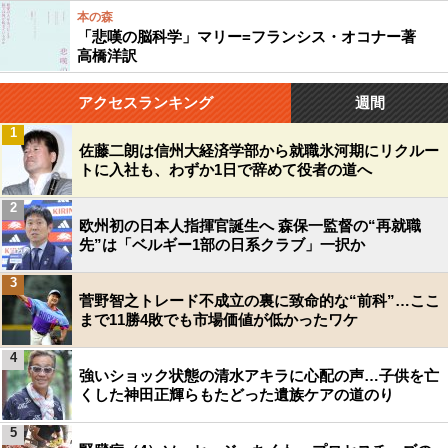
本の森
「悲嘆の脳科学」マリー=フランシス・オコナー著
高橋洋訳
アクセスランキング
週間
1
佐藤二朗は信州大経済学部から就職氷河期にリクルー
トに入社も、わずか1日で辞めて役者の道へ
2
欧州初の日本人指揮官誕生へ 森保一監督の“再就職
先”は「ベルギー1部の日系クラブ」一択か
3
菅野智之トレード不成立の裏に致命的な“前科”…ここ
まで11勝4敗でも市場価値が低かったワケ
4
強いショック状態の清水アキラに心配の声…子供を亡
くした神田正輝らもたどった遺族ケアの道のり
5