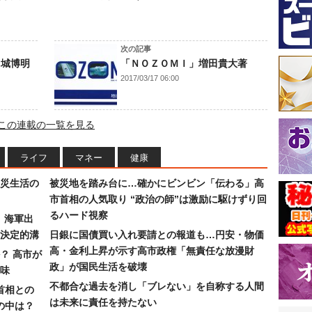
次の記事
山城博明
「ＮＯＺＯＭＩ」増田貴大著
2017/03/17 06:00
この連載の一覧を見る
ライフ
マネー
健康
災生活の
被災地を踏み台に…確かにビンビン「伝わる」高
市首相の人気取り “政治の師”は激励に駆けずり回
るハード視察
）海軍出
決定的溝
日銀に国債買い入れ要請との報道も…円安・物価
高・金利上昇が示す高市政権「無責任な放漫財
？ 高市が
政」が国民生活を破壊
味
不都合な過去を消し「ブレない」を自称する人間
首相との
は未来に責任を持たない
の中は？