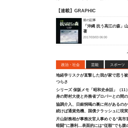
【連載】GRAPHIC
前の記事
「沖縄 抗う高江の森」
著
2017/03/03 06:00
政治・社会
芸能
スポーツ
地経学リスクが直撃した我が家で思う被
つらさ
シリーズ 保阪メモ「昭和史余話」（11
身の野村大使と外務省プロパーとの間の
協調介入、日銀恫喝の裏に何があるのか
続けば通貨危機、国債クラッシュに現実
片山財務相が事務次官人事めぐる“高市
暗闘”に勝利…表面的には“従順”でも腹