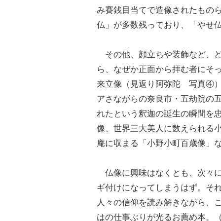
み賽銭目当てで造像されたもの
仏」が多数残っており、「やせ
その他、顔立ちや装飾など、ど
ら、なぜか正面から拝む者にそ
来立像（見返り阿弥陀 写真④
アさながらの奈良市・五劫院の
れたという釈迦の誕生の瞬間を
像、世界三大美人に数えられる
庵に収まる「小野小町百歳像」
仏像に興味はなくとも、次々に
ギ付けになってしまうはず。そ
人々の信仰を読み解きながら、
はの仕事ぶりが光るお薦め本。（