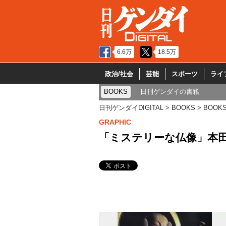
6.6万
18.5万
政治/社会
芸能
スポーツ
ライ
BOOKS
日刊ゲンダイの書籍
日刊ゲンダイDIGITAL
BOOKS
BOOK
GRAPHIC
「ミステリーな仏像」本