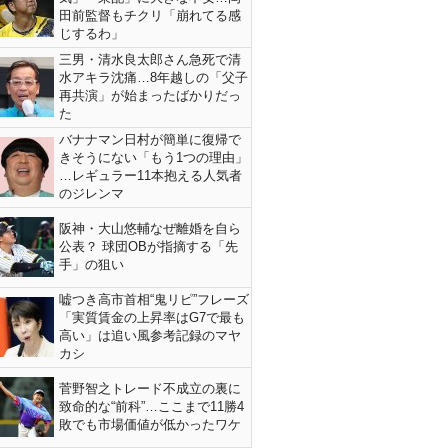
田前監督もチクリ「崩れてる感
じするわ」
三男・清水良太郎さん急死で清
水アキラ沈痛…8年越しの「父子
再共演」が始まったばかりだっ
た
バナナマン日村が簡単に復帰で
きそうにない「もう1つの理由」
…レギュラー11本抱える人気者
のジレンマ
阪神・大山悠輔なぜ離婚を自ら
公表？ 球団OBが指摘する「先
手」の狙い
嘘つき高市首相“鬼リピ”フレーズ
「実質賃金の上昇率はG7で最も
高い」は追い風参考記録のマヤ
カシ
菅野智之トレード不成立の裏に
致命的な“前科”…ここまで11勝4
敗でも市場価値が低かったワケ