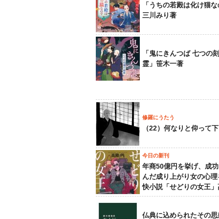
「うちの若殿は化け猫な
三川みり著
「鬼にきんつば 七つの
霊」笹木一著
修羅にうたう
（22）何なりと仰って
今日の新刊
年商50億円を挙げ、成
んだ成り上がり女の心理
快小説「せどりの女王」
仏典に込められたその思