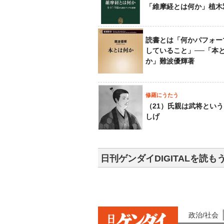
「維摩経とは何か」植木
読書とは「何かパフォー
していること」──「本
か」難波優輝著
修羅にうたう
（21）氏親は武将とい
しげ
日刊ゲンダイDIGITALを読も
政治/社会