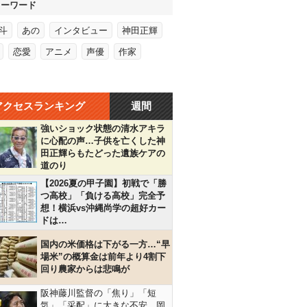
キーワード
斗
あの
インタビュー
神田正輝
恋愛
アニメ
声優
作家
アクセスランキング
週間
強いショック状態の清水アキラ
に心配の声…子供を亡くした神
田正輝らもたどった遺族ケアの
道のり
【2026夏の甲子園】初戦で「勝
つ高校」「負ける高校」完全予
想！横浜vs沖縄尚学の超好カー
ドは…
国内の米価格は下がる一方…“早
場米”の概算金は前年より4割下
回り農家からは悲鳴が
阪神藤川監督の「焦り」「短
気」「采配」に大きな不安…岡