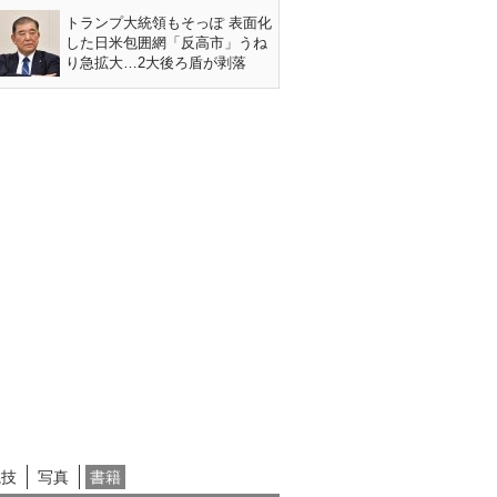
トランプ大統領もそっぽ 表面化
した日米包囲網「反高市」うね
り急拡大…2大後ろ盾が剥落
競技
写真
書籍