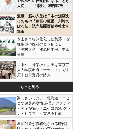
や脱法性に自覚的になることが
大切」──「脱法」磯部涼氏
漫画一筋の人生は日本の漫画史
そのもの「劇画の巨星 川崎の
ぼる伝」読売新聞西部本社文化
部著
さまざまな無住化した集落──多
種多様の廃村の姿を伝える
「廃村大全」浅原昭生著、中田
薫編
コ本や（神楽坂）店主は東京芸
大大学院出身アーティストで中
原中也賞受賞の詩人
もっと見る
楽しさいっぱい！北海道・ニセ
コで避暑の夏旅 絶景とアクティ
ビティが揃う「ニセコ東急 グラ
ン・ヒラフ」～東急不動産
暑熱対策が義務化される時代に
貼るだけで暑さの変化がわかる