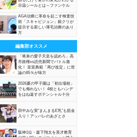
示温シールとは～ファンケル
AGA治療に革命を起こす検査技
術「スキャビジョン」銀クリが
提示する新しい薄毛治療のあり
方
編集部オススメ
「将来の愛子天皇を認めろ」高
市政権vs読売新聞でバトル激
化！ 皇室典範「再び改定」に世
論の85％が味方
2026夏の甲子園は「初出場校」
でも侮れない！ 4校ともハンデ
をはね返すポテンシャル十分
田中みな実“まんまるE乳”も筋金
入り！アッパレのあざとさ
阪神1位・森下翔太を英才教育