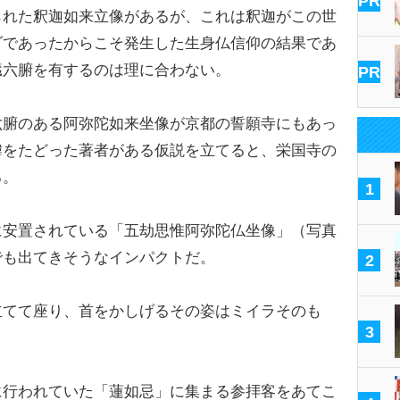
PR
れた釈迦如来立像があるが、これは釈迦がこの世
ダであったからこそ発生した生身仏信仰の結果であ
臓六腑を有するのは理に合わない。
PR
腑のある阿弥陀如来坐像が京都の誓願寺にもあっ
緯をたどった著者がある仮説を立てると、栄国寺の
る。
1
安置されている「五劫思惟阿弥陀仏坐像」（写真
でも出てきそうなインパクトだ。
2
てて座り、首をかしげるその姿はミイラそのも
3
行われていた「蓮如忌」に集まる参拝客をあてこ