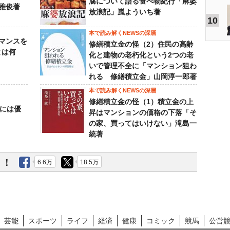
腐について語る食べ物紀行「麻婆
雅俊著
放浪記」嵐よういち著
10
本で読み解くNEWSの深層
マンスを
修繕積立金の怪（2）住民の高齢
とは何
化と建物の老朽化という2つの老
いで管理不全に「マンション狙わ
れる 修繕積立金」山岡淳一郎著
本で読み解くNEWSの深層
修繕積立金の怪（1）積立金の上
うには優
昇はマンションの価格の下落「そ
の家、買ってはいけない」滝島一
統著
う！
6.6万
18.5万
芸能
スポーツ
ライフ
経済
健康
コミック
競馬
公営