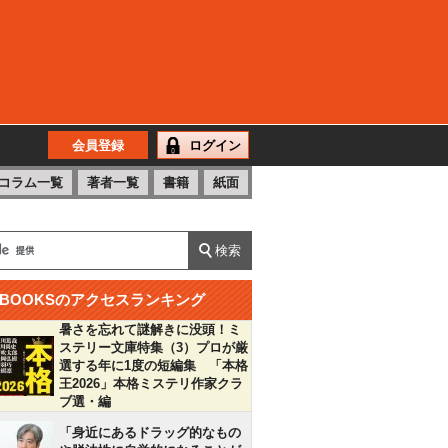
会員登録
ログイン
コラム一覧
著者一覧
書籍
紙面
BOOKSのアクセスランキング
暑さを忘れて謎解きに没頭！ミ
ステリー文庫特集（3）プロが厳
選する年に1度の短編集 「本格
王2026」本格ミステリ作家クラ
ブ選・編
「身近にあるドラッグ的なもの