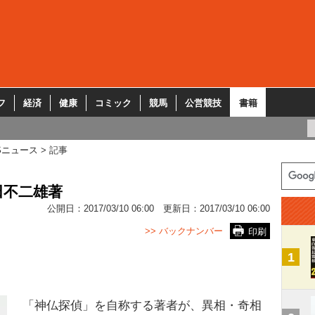
フ
経済
健康
コミック
競馬
公営競技
書籍
Sニュース
記事
田不二雄著
公開日：
2017/03/10 06:00
更新日：
2017/03/10 06:00
>> バックナンバー
印刷
1
「神仏探偵」を自称する著者が、異相・奇相