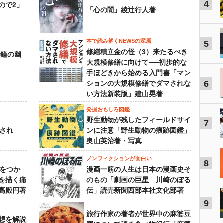
4
ので2」
「心の闇」綾辻行人著
本で読み解くNEWSの深層
5
修繕積立金の怪（3）来たるべき
刻鐘の幽
大規模修繕に向けて──初歩的な
手ほどきから始める入門書「マン
6
ションの大規模修繕でダマされな
い方法新装版」建山晃著
発掘おもしろ図鑑
野生動物が残したフィールドサイ
7
下され
ンに注意「野生動物の痕跡図鑑」
奥山英治著・写真
ノンフィクションが面白い
8
功をつか
漫画一筋の人生は日本の漫画史そ
を描く痛
のもの「劇画の巨星 川崎のぼる
高殿円著
伝」読売新聞西部本社文化部著
9
旅行作家の著者が世界中の麻婆豆
想を解説