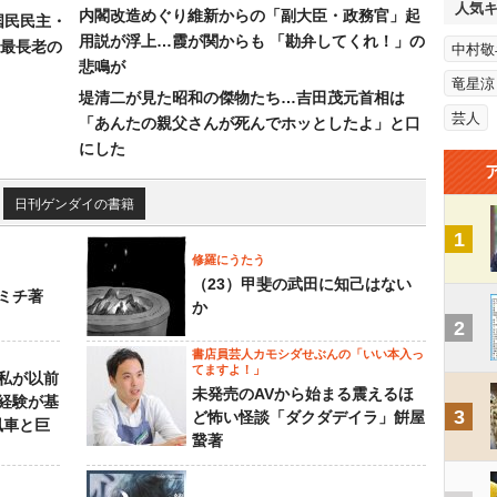
人気
内閣改造めぐり維新からの「副大臣・政務官」起
国民民主・
用説が浮上…霞が関からも 「勘弁してくれ！」の
最長老の
中村敬
悲鳴が
竜星涼
堤清二が見た昭和の傑物たち…吉田茂元首相は
芸人
「あんたの親父さんが死んでホッとしたよ」と口
にした
日刊ゲンダイの書籍
1
修羅にうたう
（23）甲斐の武田に知己はない
ミチ著
か
2
書店員芸人カモシダせぶんの「いい本入っ
てますよ！」
私が以前
未発売のAVから始まる震えるほ
経験が基
3
ど怖い怪談「ダクダデイラ」餠屋
風車と巨
䖸著