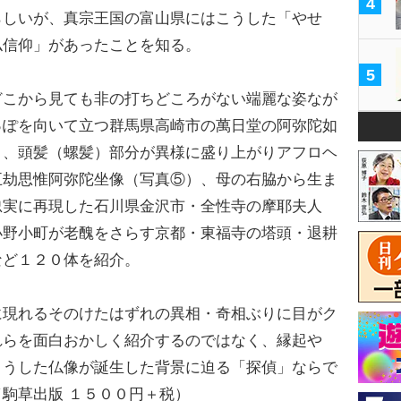
4
らしいが、真宗王国の富山県にはこうした「やせ
仏信仰」があったことを知る。
5
こから見ても非の打ちどころがない端麗な姿なが
っぽを向いて立つ群馬県高崎市の萬日堂の阿弥陀如
）、頭髪（螺髪）部分が異様に盛り上がりアフロヘ
五劫思惟阿弥陀坐像（写真⑤）、母の右脇から生ま
忠実に再現した石川県金沢市・全性寺の摩耶夫人
小野小町が老醜をさらす京都・東福寺の塔頭・退耕
など１２０体を紹介。
現れるそのけたはずれの異相・奇相ぶりに目がク
れらを面白おかしく紹介するのではなく、縁起や
こうした仏像が誕生した背景に迫る「探偵」ならで
駒草出版 １５００円＋税）