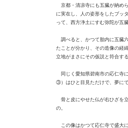
京都・清凉寺にも五臓が納めら
に実在し、人の姿形をしたブッ
って、西方浄土にすむ弥陀が五
調べると、かつて胎内に五臓六
たことが分かり、その造像の経
立地がまさにその仮説と符合す
同じく愛知県碧南市の応仁寺に
③）はひと目見ただけで、夢に
骨と皮にやせた仏が右ひざを立
の。
この像はかつて応仁寺で盛大に