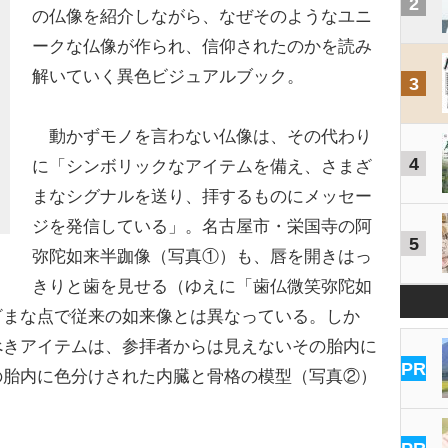
2
の仏像を紹介しながら、なぜそのようなユニ
ークな仏像が作られ、信仰されたのかを読み
解いていく異色ビジュアルブック。
3
動かずモノを言わない仏像は、その代わり
4
に「シンボリックなアイテムを備え、さまざ
まなシグナルを送り、拝するものにメッセー
ジを発信している」。名古屋市・栄国寺の阿
5
弥陀如来半跏像（写真①）も、唇を開きはっ
きりと歯を見せる（ゆえに「歯仏微笑弥陀如
ざまな点で従来の如来像とは異なっている。しか
べきアイテムは、参拝者からは見えないその胎内に
PR
の胎内に色分けされた内臓と骨格の模型（写真②）