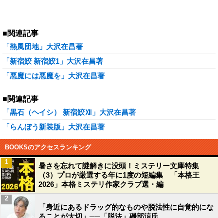
■関連記事
「熱風団地」大沢在昌著
「新宿鮫 新宿鮫1」大沢在昌著
「悪魔には悪魔を」大沢在昌著
■関連記事
「黒石（ヘイシ） 新宿鮫Ⅻ」大沢在昌著
「らんぼう新装版」大沢在昌著
BOOKSのアクセスランキング
1
暑さを忘れて謎解きに没頭！ミステリー文庫特集
（3）プロが厳選する年に1度の短編集 「本格王
2026」本格ミステリ作家クラブ選・編
2
「身近にあるドラッグ的なものや脱法性に自覚的にな
ることが大切」──「脱法」磯部涼氏