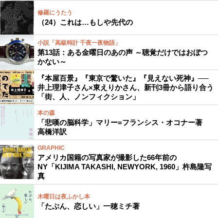
修羅にうたう
（24）これは…もしや先代の
小説「高級時計 千夜一夜物語」
第13話：ある金曜日のあの声 ～聴覚だけではおぼつ
かない～
『本屋百景』『東京で驚いた』『見えない死神』──
井上理津子さん×東えりかさん、新刊3冊から語り合う
「街、人、ノンフィクション」
本の森
「悲嘆の脳科学」マリー=フランシス・オコナー著
高橋洋訳
GRAPHIC
アメリカ国籍の写真家が撮影した66年前の
NY「KIJIMA TAKASHI, NEWYORK, 1960」杵島隆写
真
木曜日は夜ふかし本
「たぶん、恋しい」一穂ミチ著