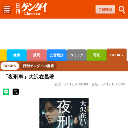
ー
健康
競馬
公営競技
コミック
写真
BOOKS
ボートレース
競輪
オートレース
BOOKS
日刊ゲンダイの書籍
「夜刑事」大沢在昌著
公開：
24/12/10 06:00
更新：
24/12/10 06:00