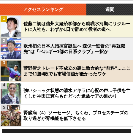
アクセスランキング
週間
1
佐藤二朗は信州大経済学部から就職氷河期にリクルー
トに入社も、わずか1日で辞めて役者の道へ
2
欧州初の日本人指揮官誕生へ 森保一監督の“再就職
先”は「ベルギー1部の日系クラブ」一択か
3
菅野智之トレード不成立の裏に致命的な“前科”…ここ
まで11勝4敗でも市場価値が低かったワケ
4
強いショック状態の清水アキラに心配の声…子供を亡
くした神田正輝らもたどった遺族ケアの道のり
5
腎臓病（4）ソーセージ、ちくわ、プロセスチーズの
取り過ぎが腎機能を低下させる