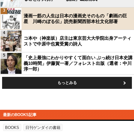
3
漫画一筋の人生は日本の漫画史そのもの「劇画の巨
星 川崎のぼる伝」読売新聞西部本社文化部著
4
コ本や（神楽坂）店主は東京芸大大学院出身アーティ
ストで中原中也賞受賞の詩人
5
「史上最強にわかりやすくて面白い ぶっ続け日本史講
義10時間」伊藤賀一著／フォレスト出版（選者：中川
淳一郎）
もっとみる
最新のBOOKS記事
BOOKS
日刊ゲンダイの書籍