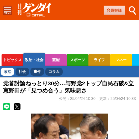
トピックス
政治・社会
芸能
スポーツ
ライフ
マネー
ボートレース
競輪
オートレース
政治
社会
事件
コラム
党首討論ねっとり30分…与野党2トップ自民石破&立
憲野田が「見つめ合う」気味悪さ
公開：
25/04/24 10:30
更新：
25/04/24 10:33