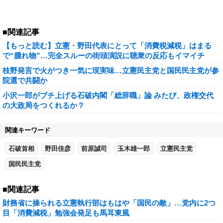
■関連記事
【もっと読む】立憲・野田代表にとって「消費税減税」はまる
で“腫れ物”…完全スルーの街頭演説に聴衆の反応もイマイチ
枝野発言で火がつき一気に現実味…立憲民主党と国民民主党が参
院選で共闘か
小沢一郎がブチ上げる石破内閣「総辞職」論 みたび、政権交代
の大政局をつくれるか？
関連キーワード
石破首相
野田佳彦
前原誠司
玉木雄一郎
立憲民主党
国民民主党
■関連記事
財務省に操られる立憲執行部はもはや「国民の敵」…党内に2つ
目「消費減税」勉強会発足も馬耳東風