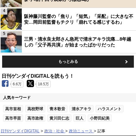
4
阪神藤川監督の「焦り」「短気」「采配」に大きな不
安…岡田前監督もチクリ「崩れてる感じするわ」
5
三男・清水良太郎さん急死で清水アキラ沈痛…8年越
しの「父子再共演」が始まったばかりだった
もっとみる
日刊ゲンダイDIGITALを読もう！
6.6万
18.5万
人気キーワード
高市首相
高校野球
青木歌音
清水アキラ
ハラスメント
高市早苗
高市政権
黄川田仁志
巨人
小野田紀美
日刊ゲンダイDIGITAL
政治・社会
政治ニュース
記事