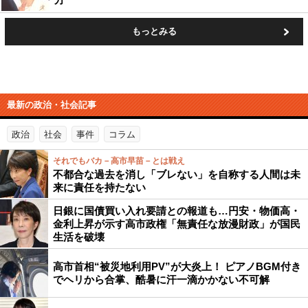
もっとみる
最新の政治・社会記事
政治
社会
事件
コラム
それでもバカ－高市早苗－とは戦え
不都合な過去を消し「ブレない」を自称する人間は未
来に責任を持たない
日銀に国債買い入れ要請との報道も…円安・物価高・
金利上昇が示す高市政権「無責任な放漫財政」が国民
生活を破壊
高市首相“被災地利用PV”が大炎上！ ピアノBGM付き
でヘリから合掌、酷暑に汗一滴かかない不可解