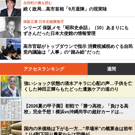
永田町の裏を読む
続く政局…高市首相「9月退陣」の現実味
保阪正康 日本史縦横無尽
シリーズ 保阪メモ「昭和史余話」（10）あまりにも
ずさんだった日本大使館の情報管理
高市官邸がトップダウンで指示 消費税減税めぐる自民
党内議論は「人事」の“踏み絵”だった
アクセスランキング
週間
1
強いショック状態の清水アキラに心配の声…子供を亡
くした神田正輝らもたどった遺族ケアの道のり
2
【2026夏の甲子園】初戦で「勝つ高校」「負ける高
校」完全予想！横浜vs沖縄尚学の超好カードは…
3
国内の米価格は下がる一方…“早場米”の概算金は前年
より4割下回り農家からは悲鳴が