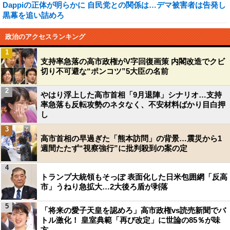
Dappiの正体が明らかに 自民党との関係は…デマ被害者は告発し
黒幕を追い詰めろ
政治のアクセスランキング
1
支持率急落の高市政権がV字回復画策 内閣改造でクビ
切り不可避な“ポンコツ”5大臣の名前
2
やはり浮上した高市首相「9月退陣」シナリオ…支持
率急落も反転攻勢のネタなく、不安材料ばかり目白押
し
3
高市首相の早過ぎた「熊本訪問」の背景…震災から1
週間たたず“視察強行”に批判殺到の案の定
4
トランプ大統領もそっぽ 表面化した日米包囲網「反高
市」うねり急拡大…2大後ろ盾が剥落
5
「将来の愛子天皇を認めろ」高市政権vs読売新聞でバ
トル激化！ 皇室典範「再び改定」に世論の85％が味
方