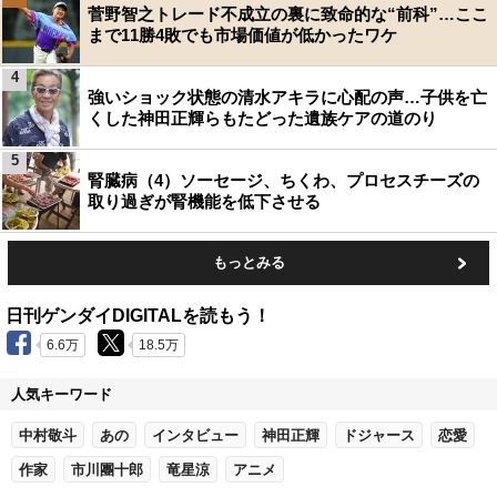
菅野智之トレード不成立の裏に致命的な“前科”…ここ
まで11勝4敗でも市場価値が低かったワケ
4
強いショック状態の清水アキラに心配の声…子供を亡
くした神田正輝らもたどった遺族ケアの道のり
5
腎臓病（4）ソーセージ、ちくわ、プロセスチーズの
取り過ぎが腎機能を低下させる
もっとみる
日刊ゲンダイDIGITALを読もう！
6.6万
18.5万
人気キーワード
中村敬斗
あの
インタビュー
神田正輝
ドジャース
恋愛
作家
市川團十郎
竜星涼
アニメ