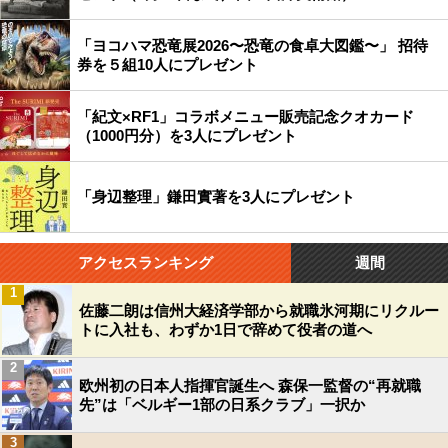
「ヨコハマ恐竜展2026〜恐竜の食卓大図鑑〜」 招待
券を５組10人にプレゼント
「紀文×RF1」コラボメニュー販売記念クオカード
（1000円分）を3人にプレゼント
「身辺整理」鎌田實著を3人にプレゼント
アクセスランキング
週間
1
佐藤二朗は信州大経済学部から就職氷河期にリクルー
トに入社も、わずか1日で辞めて役者の道へ
2
欧州初の日本人指揮官誕生へ 森保一監督の“再就職
先”は「ベルギー1部の日系クラブ」一択か
3