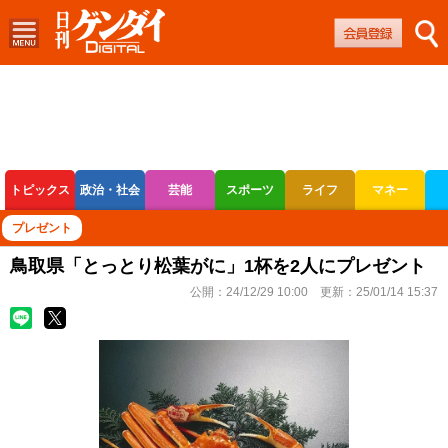
トピックス
政治・社会
芸能
スポーツ
ライフ
マネー
ボートレース
競輪
オートレース
プレゼント
鳥取県「とっとり松葉がに」1杯を2人にプレゼント
公開：
24/12/29 10:00
更新：
25/01/14 15:37