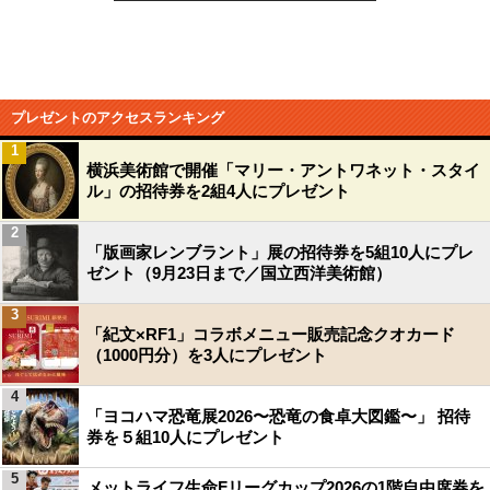
プレゼントのアクセスランキング
1
横浜美術館で開催「マリー・アントワネット・スタイ
ル」の招待券を2組4人にプレゼント
2
「版画家レンブラント」展の招待券を5組10人にプレ
ゼント（9月23日まで／国立西洋美術館）
3
「紀文×RF1」コラボメニュー販売記念クオカード
（1000円分）を3人にプレゼント
4
「ヨコハマ恐竜展2026〜恐竜の食卓大図鑑〜」 招待
券を５組10人にプレゼント
5
メットライフ生命Fリーグカップ2026の1階自由席券を