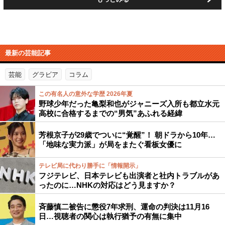
最新の芸能記事
芸能
グラビア
コラム
この有名人の意外な学歴 2026年夏
野球少年だった亀梨和也がジャニーズ入所も都立水元
高校に合格するまでの“男気”あふれる経緯
芳根京子が29歳でついに“覚醒”！ 朝ドラから10年…
「地味な実力派」が局をまたぐ看板女優に
テレビ局に代わり勝手に「情報開示」
フジテレビ、日本テレビも出演者と社内トラブルがあ
ったのに…NHKの対応はどう見ますか？
斉藤慎二被告に懲役7年求刑、運命の判決は11月16
日…視聴者の関心は執行猶予の有無に集中