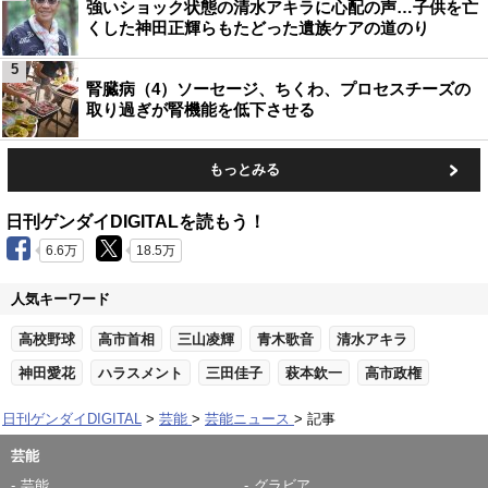
強いショック状態の清水アキラに心配の声…子供を亡
くした神田正輝らもたどった遺族ケアの道のり
5
腎臓病（4）ソーセージ、ちくわ、プロセスチーズの
取り過ぎが腎機能を低下させる
もっとみる
日刊ゲンダイDIGITALを読もう！
6.6万
18.5万
人気キーワード
高校野球
高市首相
三山凌輝
青木歌音
清水アキラ
神田愛花
ハラスメント
三田佳子
萩本欽一
高市政権
日刊ゲンダイDIGITAL
芸能
芸能ニュース
記事
芸能
芸能
グラビア