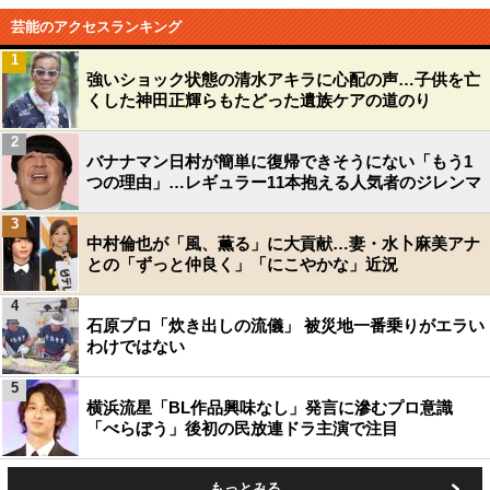
芸能のアクセスランキング
1
強いショック状態の清水アキラに心配の声…子供を亡
くした神田正輝らもたどった遺族ケアの道のり
2
バナナマン日村が簡単に復帰できそうにない「もう1
つの理由」…レギュラー11本抱える人気者のジレンマ
3
中村倫也が「風、薫る」に大貢献…妻・水卜麻美アナ
との「ずっと仲良く」「にこやかな」近況
4
石原プロ「炊き出しの流儀」 被災地一番乗りがエラい
わけではない
5
横浜流星「BL作品興味なし」発言に滲むプロ意識
「べらぼう」後初の民放連ドラ主演で注目
もっとみる