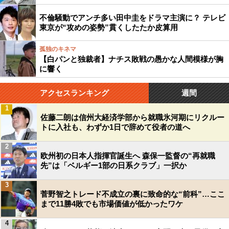
不倫騒動でアンチ多い田中圭をドラマ主演に？ テレビ
東京が“攻めの姿勢”貫くしたたか皮算用
孤独のキネマ
【白パンと独裁者】ナチス敗戦の愚かな人間模様が胸
に響く
アクセスランキング
週間
1
佐藤二朗は信州大経済学部から就職氷河期にリクルー
トに入社も、わずか1日で辞めて役者の道へ
2
欧州初の日本人指揮官誕生へ 森保一監督の“再就職
先”は「ベルギー1部の日系クラブ」一択か
3
菅野智之トレード不成立の裏に致命的な“前科”…ここ
まで11勝4敗でも市場価値が低かったワケ
4