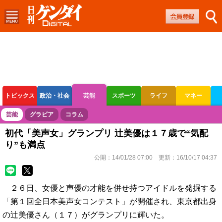
トピックス
政治・社会
芸能
スポーツ
ライフ
マネー
ボートレース
競輪
オートレース
芸能
グラビア
コラム
初代「美声女」グランプリ 辻美優は１７歳で“気配
り”も満点
公開：
14/01/28 07:00
更新：
16/10/17 04:37
２６日、女優と声優の才能を併せ持つアイドルを発掘する
「第１回全日本美声女コンテスト」が開催され、東京都出身
の辻美優さん（１７）がグランプリに輝いた。