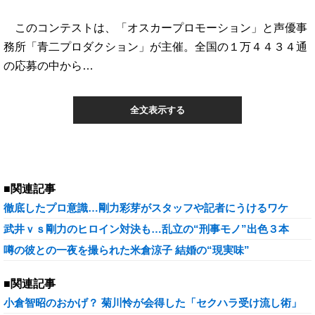
このコンテストは、「オスカープロモーション」と声優事
務所「青二プロダクション」が主催。全国の１万４４３４通
の応募の中から…
全文表示する
■関連記事
徹底したプロ意識…剛力彩芽がスタッフや記者にうけるワケ
武井ｖｓ剛力のヒロイン対決も…乱立の“刑事モノ”出色３本
噂の彼との一夜を撮られた米倉涼子 結婚の“現実味”
■関連記事
小倉智昭のおかげ？ 菊川怜が会得した「セクハラ受け流し術」