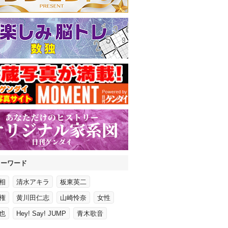
キーワード
相
清水アキラ
板東英二
権
黄川田仁志
山崎怜奈
女性
也
Hey! Say! JUMP
青木歌音