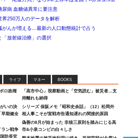
糖尿病 血糖値異常に要注意
界250万人のデータを解析
臓がんが増える…最新の人口動態統計で占う
と「放射線治療」の選択
ライフ
マネー
BOOKS
なボロ政権
「高市中心」視察動画と「空気読む」被災者…支
持離れも納得
まがいの決
シリーズ 保阪メモ「昭和史余話」（12）松岡外
「早期健全
相人事こそが宣戦布告通知遅れの間接的原因
偽善の8月が始まった 非核三原則を踏みにじる高
イラン戦争
市&小泉コンビの白々しさ
国防長官