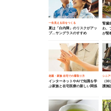
一生見える目をつくる
腎臓
夏は「白内障」のリスクがアッ
わ、
プ…サングラスのすすめ
が腎
老親・家族 在宅での看取り方
シニア
インターネットやAIで知識を学
（3
ぶ家族と在宅医療の新しい関係
護施