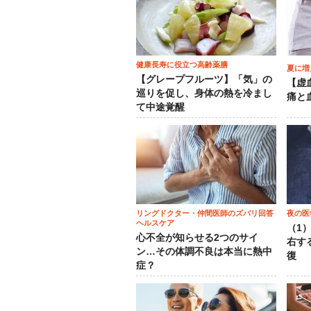
健康長寿に役立つ高齢薬膳
夏に増
【グレープフルーツ】「気」の
【虚
巡りを促し、身体の熱を冷まし
痛と
て中途覚醒
リングドクター・仲間医師のズバリ回答
夜の医
ヘルスケア
（1
心不全が知らせる2つのサイ
右す
ン…その体調不良は本当に熱中
復
症？