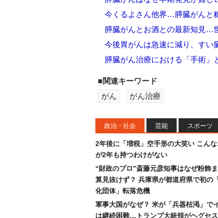
今くるよさん他界…膵臓がんと
膵臓がんとお酒との最新知見…世
今後胃がんは急速に減り、すい
膵臓がん治療における「手術」
■関連キーワード
がん
がん治療
政治・社会
芸能
スポーツ
2年後に「増税」空手形の大笑い こん
が2年も持つわけがない
“財政のプロ”斎藤元彦知事はなぜ粉飾
算見抜けず？ 兵庫県が都道府県で初の
化団体」転落危機
軍事大国がなぜ？ 米が「兵器枯渇」で
は継続困難…トランプ大統領がヘグセス