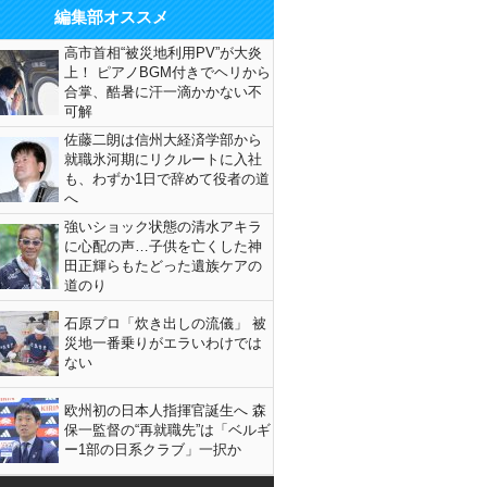
編集部オススメ
高市首相“被災地利用PV”が大炎
上！ ピアノBGM付きでヘリから
合掌、酷暑に汗一滴かかない不
可解
佐藤二朗は信州大経済学部から
就職氷河期にリクルートに入社
も、わずか1日で辞めて役者の道
へ
強いショック状態の清水アキラ
に心配の声…子供を亡くした神
田正輝らもたどった遺族ケアの
道のり
石原プロ「炊き出しの流儀」 被
災地一番乗りがエラいわけでは
ない
欧州初の日本人指揮官誕生へ 森
保一監督の“再就職先”は「ベルギ
ー1部の日系クラブ」一択か