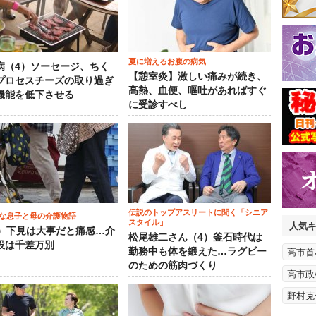
夏に増えるお腹の病気
病（4）ソーセージ、ちく
【憩室炎】激しい痛みが続き、
プロセスチーズの取り過ぎ
高熱、血便、嘔吐があればすぐ
機能を低下させる
に受診すべし
伝説のトップアスリートに聞く「シニア
な息子と母の介護物語
スタイル」
人気
0）下見は大事だと痛感…介
松尾雄二さん（4）釜石時代は
設は千差万別
勤務中も体を鍛えた…ラグビー
高市首
のための筋肉づくり
高市政
野村克