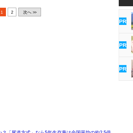
1
2
次へ
>>
PR
PR
PR
？「尾道方式」なら5年生存率は全国平均の約2.5倍