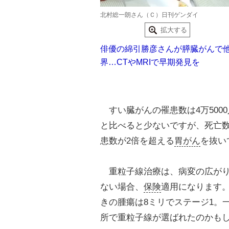
北村総一朗さん（Ｃ）日刊ゲンダイ
拡大する
俳優の綿引勝彦さんが膵臓がんで
界…CTやMRIで早期発見を
すい臓がんの罹患数は4万5000
と比べると少ないですが、死亡数
患数が2倍を超える
胃がん
を抜い
重粒子線治療は、病変の広がり
ない場合、
保険
適用になります。
きの腫瘍は8ミリでステージ1。
所で重粒子線が選ばれたのかも