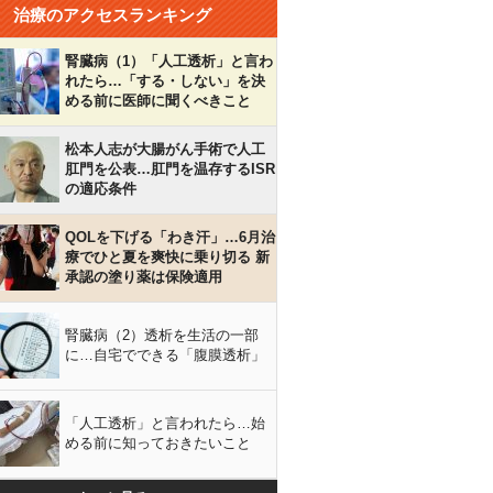
治療のアクセスランキング
腎臓病（1）「人工透析」と言わ
れたら…「する・しない」を決
める前に医師に聞くべきこと
松本人志が大腸がん手術で人工
肛門を公表…肛門を温存するISR
の適応条件
QOLを下げる「わき汗」…6月治
療でひと夏を爽快に乗り切る 新
承認の塗り薬は保険適用
腎臓病（2）透析を生活の一部
に…自宅でできる「腹膜透析」
「人工透析」と言われたら…始
める前に知っておきたいこと