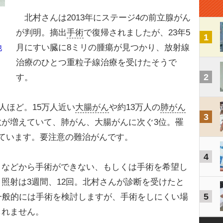
北村さんは2013年にステージ4の前立腺がん
が判明。摘出
手術
で復帰されましたが、23年5
1
月にすい臓に8ミリの腫瘍が見つかり、放射線
他
治療のひとつ重粒子線治療を受けたそうで
2
す。
人ほど。15万人近い
大腸がん
や約13万人の
肺がん
3
が増えていて、肺がん、大腸がんに次ぐ3位。罹
ています。要注意の難治がんです。
4
などから手術ができない、もしくは手術を希望し
照射は3週間、12回。北村さんが診断を受けたと
5
一般的には手術を検討しますが、手術をしにくい場
しれません。