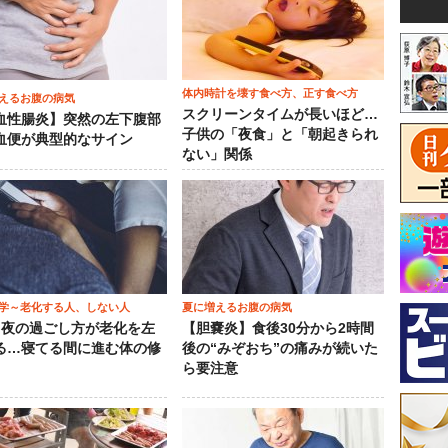
体内時計を壊す食べ方、正す食べ方
えるお腹の病気
スクリーンタイムが長いほど…
血性腸炎】突然の左下腹部
子供の「夜食」と「朝起きられ
血便が典型的なサイン
ない」関係
学～老化する人、しない人
夏に増えるお腹の病気
）夜の過ごし方が老化を左
【胆嚢炎】食後30分から2時間
る…寝てる間に進む体の修
後の“みぞおち”の痛みが続いた
ら要注意