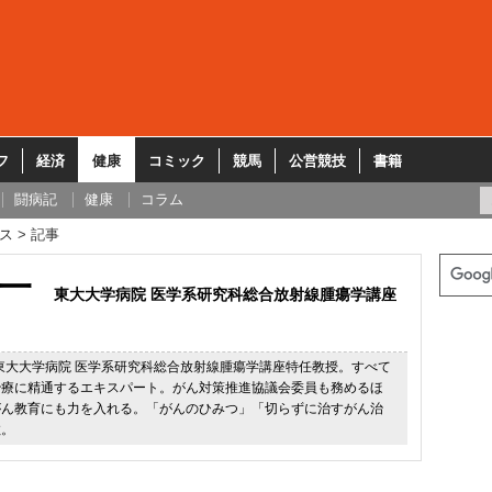
フ
経済
健康
コミック
競馬
公営競技
書籍
闘病記
健康
コラム
ス
記事
一
東大大学病院 医学系研究科総合放射線腫瘍学講座
。東大大学病院 医学系研究科総合放射線腫瘍学講座特任教授。すべて
治療に精通するエキスパート。がん対策推進協議会委員も務めるほ
がん教育にも力を入れる。「がんのひみつ」「切らずに治すがん治
数。