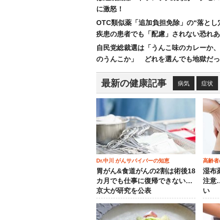
に激怒！
OTC類似薬「追加負担免除」の“落とし
疾患の患者でも「配慮」されない恐れあ
自民党総裁選は「うんこ味のカレーか、
のうんこか」 どれを選んでも地獄だっ
最新の健康記事
病気
症状
Dr.中川 がんサバイバーの知恵
高齢者
胃がん&食道がんの2割は術後18
湿布
カ月でも仕事に復帰できない…
注意
京大が研究を公表
い