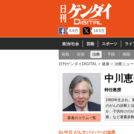
6.6万
18.5万
政治/社会
芸能
スポーツ
ライ
病気
症状
治療
予防
病院
日刊ゲンダイDIGITAL
健康
治療ニュー
中川恵
特任教授
1960年生まれ
のがんの診断と
か、子供向けの
療」など著書多
著者のコラム一覧
Dr.中川 がんサバイバーの知恵