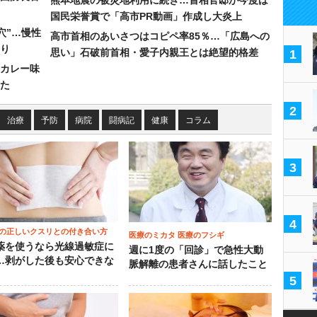
熊本地震の被災地利用に続き…首相官邸が今度は
国民栄誉賞で「高市PR動画」作成し大炎上
穴”…慢性
高市首相のあいさつはコピペ率85％…「広島への
り
思い」石破前首相・愛子内親王とは絶望的格差
1
カレー味
た
2
治療
予防
病院
闘病記
健康
コラム
3
4
の正しいクスリとの付き合い方
医療のミカタ 医療のフシギ
薬を使うなら光線過敏症に
週に1度の「回診」で急性大動
…剥がした後も安心できな
脈解離の患者さんに話したこと
5