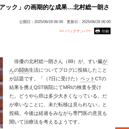
ニアック」の画期的な成果…北村総一朗さ
公開日：
2025/06/28 06:00
更新日：
2025/06/28 06:00
>> バックナンバー
印刷
俳優の北村総一朗さん（89）が、すい臓
が
ん
の
闘病
生活についてブログに投稿したこと
が話題です。「（7日に受けた）
ペット
CTの
結果を携えQST病院にてMRIの検査を受け
た。どうやら癌は多少大きくなっている。だ
が幸いなことに、未だ転移は見られない」と
投稿。今後は経過をみながら専門医の意見も
聞いて治療法を考えるようです。