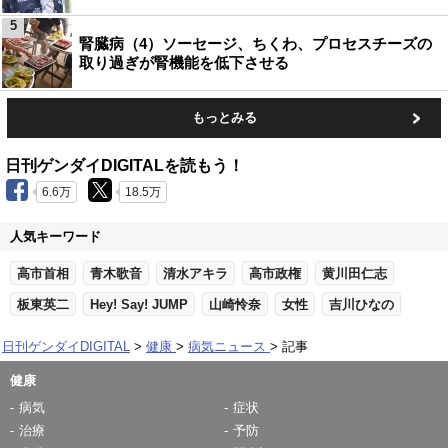
5
腎臓病（4）ソーセージ、ちくわ、プロセスチーズの
取り過ぎが腎機能を低下させる
もっとみる
日刊ゲンダイDIGITALを読もう！
6.6万
18.5万
人気キーワード
高市首相
青木歌音
清水アキラ
高市政権
黄川田仁志
板東英二
Hey! Say! JUMP
山崎怜奈
女性
吉川ひなの
日刊ゲンダイDIGITAL
健康
病気ニュース
記事
健康
病気
症状
治療
予防