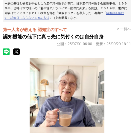
ー病の基礎と研究を中心とした老年精神医学が専門。日本老年精神医学会前理事長。１９９
９年、当時日本で唯一の「若年性アルツハイマー病専門外来」を開設。２０１９年、世界に
先駆けてアミロイドＰＥＴ検査を含む「健脳ドック」を導入した。著書に「
脳寿命を延ば
す 認知症にならない１８の方法
」（文春新書）など。
> 一覧へ
第一人者が教える 認知症のすべて
認知機能の低下に真っ先に気付くのは自分自身
公開：
25/07/01 06:00
更新：
25/09/29 18:11