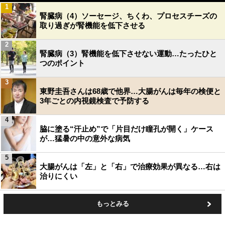
1
腎臓病（4）ソーセージ、ちくわ、プロセスチーズの
取り過ぎが腎機能を低下させる
2
腎臓病（3）腎機能を低下させない運動…たったひと
つのポイント
3
東野圭吾さんは68歳で他界…大腸がんは毎年の検便と
3年ごとの内視鏡検査で予防する
4
脇に塗る“汗止め”で「片目だけ瞳孔が開く」ケース
が…猛暑の中の意外な病気
5
大腸がんは「左」と「右」で治療効果が異なる…右は
治りにくい
もっとみる