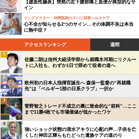
【虚血性腸炎】突然の左下腹部痛と血便が典型的なサ
イン
リングドクター・仲間医師のズバリ回答ヘルスケア
心不全が知らせる2つのサイン…その体調不良は本当
に熱中症？
アクセスランキング
週間
1
佐藤二朗は信州大経済学部から就職氷河期にリクルー
トに入社も、わずか1日で辞めて役者の道へ
2
欧州初の日本人指揮官誕生へ 森保一監督の“再就職
先”は「ベルギー1部の日系クラブ」一択か
3
菅野智之トレード不成立の裏に致命的な“前科”…ここ
まで11勝4敗でも市場価値が低かったワケ
4
強いショック状態の清水アキラに心配の声…子供を亡
くした神田正輝らもたどった遺族ケアの道のり