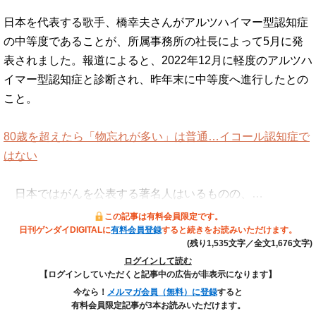
日本を代表する歌手、橋幸夫さんがアルツハイマー型認知症
の中等度であることが、所属事務所の社長によって5月に発
表されました。報道によると、2022年12月に軽度のアルツハ
イマー型認知症と診断され、昨年末に中等度へ進行したとの
こと。
80歳を超えたら「物忘れが多い」は普通…イコール認知症で
はない
日本ではがんを公表する著名人はいるものの、…
この記事は有料会員限定です。
日刊ゲンダイDIGITALに
有料会員登録
すると続きをお読みいただけます。
(残り1,535文字／全文1,676文字)
ログインして読む
【ログインしていただくと記事中の広告が非表示になります】
今なら！
メルマガ会員（無料）に登録
すると
有料会員限定記事が3本お読みいただけます。