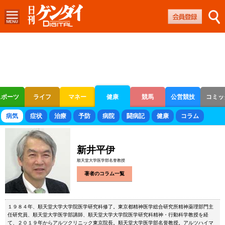
スポーツ
ライフ
マネー
健康
競馬
公営競技
コミッ
ボートレース
競輪
オートレース
病気
症状
治療
予防
病院
闘病記
健康
コラム
新井平伊
順天堂大学医学部名誉教授
著者のコラム一覧
１９８４年、順天堂大学大学院医学研究科修了。東京都精神医学総合研究所精神薬理部門主
任研究員、順天堂大学医学部講師、順天堂大学大学院医学研究科精神・行動科学教授を経
て、２０１９年からアルツクリニック東京院長。順天堂大学医学部名誉教授。アルツハイマ