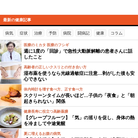
最新の健康記事
病気
症状
治療
予防
病院
闘病記
健康
コラム
医療のミカタ 医療のフシギ
週に1度の「回診」で急性大動脈解離の患者さんに話
したこと
高齢者の正しいクスリとの付き合い方
湿布薬を使うなら光線過敏症に注意…剥がした後も安
心できない
体内時計を壊す食べ方、正す食べ方
スクリーンタイムが長いほど…子供の「夜食」と「朝
起きられない」関係
健康長寿に役立つ高齢薬膳
【グレープフルーツ】「気」の巡りを促し、身体の熱
を冷まして中途覚醒
夏に増えるお腹の病気